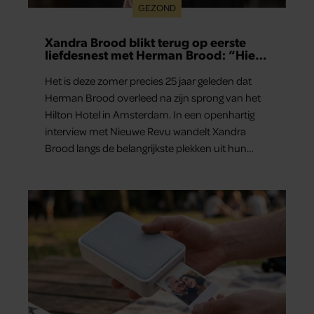
GEZOND
Xandra Brood blikt terug op eerste
liefdesnest met Herman Brood: “Hier
is Lola geboren”
Het is deze zomer precies 25 jaar geleden dat
Herman Brood overleed na zijn sprong van het
Hilton Hotel in Amsterdam. In een openhartig
interview met Nieuwe Revu wandelt Xandra
Brood langs de belangrijkste plekken uit hun
gezamenlijke verleden. Vooral de woning aan de
Lange Leidsedwarsstraat roept een stortvloed
aan herinneringen op. Daar begon hun leven
samen en werd dochter Lola geboren.