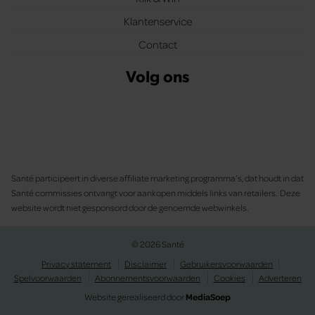
Klantenservice
Contact
Volg ons
Santé participeert in diverse affiliate marketing programma’s, dat houdt in dat
Santé commissies ontvangt voor aankopen middels links van retailers. Deze
website wordt niet gesponsord door de genoemde webwinkels.
© 2026 Santé
Privacy statement
Disclaimer
Gebruikersvoorwaarden
Spelvoorwaarden
Abonnementsvoorwaarden
Cookies
Adverteren
Website gerealiseerd door
MediaSoep