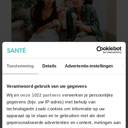
GEZOND
Hoe ongezond zijn ijsjes?
Toestemming
Details
Advertentie-instellingen
Ov
Waterijsjes, softijs, roomijs: het ene ijsje is
gezonder dan het andere. Voor welk ijs moet je
kiezen als je minder calorieën wilt binnenkrijgen?
Verantwoord gebruik van uw gegevens
Wij en
onze 1022 partners
verwerken je persoonlijke
gegevens (bijv. uw IP-adres) met behulp van
technologieën zoals cookies om informatie op uw
apparaat op te slaan en te gebruiken met als doel
gepersonaliseerde advertenties en content, metingen aan