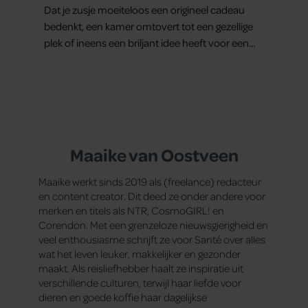
Dat je zusje moeiteloos een origineel cadeau
bedenkt, een kamer omtovert tot een gezellige
plek of ineens een briljant idee heeft voor een
feestje? Of dat je buurman van een oude
plantenpot een hippe lamp weet te maken,
terwijl jij om de haverklap naar je sleutels loopt te
zoeken.
Maaike van Oostveen
Maaike werkt sinds 2019 als (freelance) redacteur
en content creator. Dit deed ze onder andere voor
merken en titels als NTR, CosmoGIRL! en
Corendon. Met een grenzeloze nieuwsgierigheid en
veel enthousiasme schrijft ze voor Santé over alles
wat het leven leuker, makkelijker en gezonder
maakt. Als reisliefhebber haalt ze inspiratie uit
verschillende culturen, terwijl haar liefde voor
dieren en goede koffie haar dagelijkse