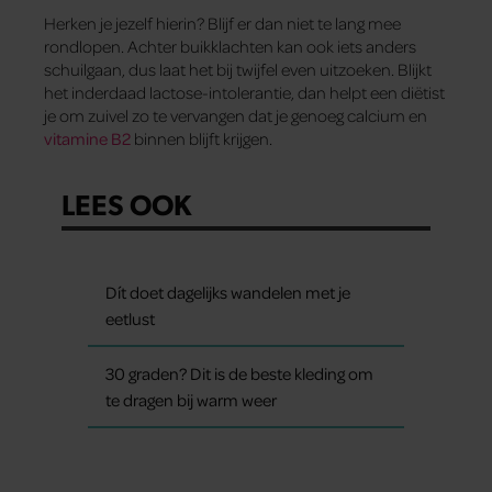
Herken je jezelf hierin? Blijf er dan niet te lang mee
rondlopen. Achter buikklachten kan ook iets anders
schuilgaan, dus laat het bij twijfel even uitzoeken. Blijkt
het inderdaad lactose-intolerantie, dan helpt een diëtist
je om zuivel zo te vervangen dat je genoeg calcium en
vitamine B2
binnen blijft krijgen.
LEES OOK
Dít doet dagelijks wandelen met je
eetlust
30 graden? Dit is de beste kleding om
te dragen bij warm weer