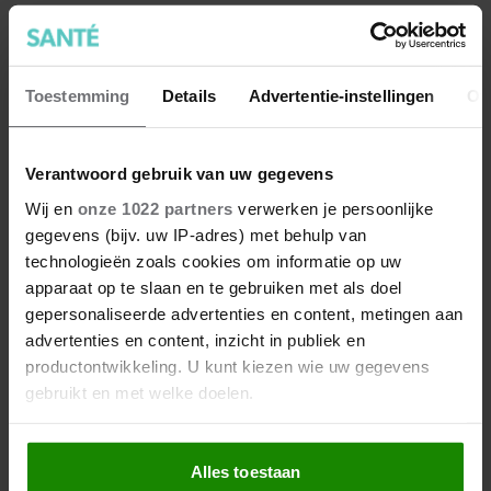
Toestemming
Details
Advertentie-instellingen
Ov
Verantwoord gebruik van uw gegevens
Wij en
onze 1022 partners
verwerken je persoonlijke
gegevens (bijv. uw IP-adres) met behulp van
technologieën zoals cookies om informatie op uw
30 graden? Dit is de beste
apparaat op te slaan en te gebruiken met als doel
gepersonaliseerde advertenties en content, metingen aan
kleding om te dragen bij warm
advertenties en content, inzicht in publiek en
weer
productontwikkeling. U kunt kiezen wie uw gegevens
gebruikt en met welke doelen.
Als u het toestaat, willen we ook graag:
Alles toestaan
Informatie verzamelen over uw geografische