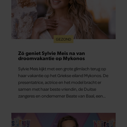
GEZOND
Zó geniet Sylvie Meis na van
droomvakantie op Mykonos
Sylvie Meis kijkt met een grote glimlach terug op
haar vakantie op het Griekse eiland Mykonos. De
presentatrice, actrice en het model bracht er
samen met haar beste vriendin, de Duitse
zangeres en ondernemer Beate van Baal, een
week door. Op sociale media deelt Sylvie Meis
prachtige foto’s van de zonovergoten
bestemming én vertelt ze hoe bijzonder de reis
voor haar is geweest.