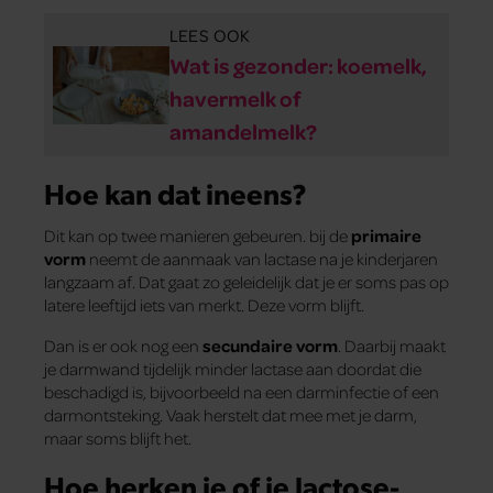
LEES OOK
Wat is gezonder: koemelk,
havermelk of
amandelmelk?
Hoe kan dat ineens?
Dit kan op twee manieren gebeuren. bij de
primaire
vorm
neemt de aanmaak van lactase na je kinderjaren
langzaam af. Dat gaat zo geleidelijk dat je er soms pas op
latere leeftijd iets van merkt. Deze vorm blijft.
Dan is er ook nog een
secundaire vorm
. Daarbij maakt
je darmwand tijdelijk minder lactase aan doordat die
beschadigd is, bijvoorbeeld na een darminfectie of een
darmontsteking. Vaak herstelt dat mee met je darm,
maar soms blijft het.
Hoe herken je of je lactose-