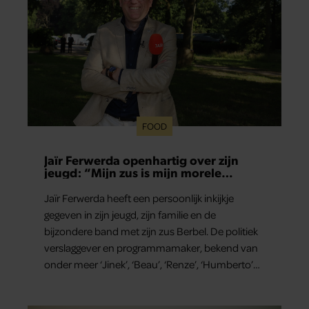
FOOD
Jaïr Ferwerda openhartig over zijn
jeugd: “Mijn zus is mijn morele
kompas”
Jaïr Ferwerda heeft een persoonlijk inkijkje
gegeven in zijn jeugd, zijn familie en de
bijzondere band met zijn zus Berbel. De politiek
verslaggever en programmamaker, bekend van
onder meer ‘Jinek’, ‘Beau’, ‘Renze’, ‘Humberto’
en ‘RTL Tonight’, vertelt dat juist zijn opvoeding
de basis vormde voor zijn carrière. Nog altijd kan