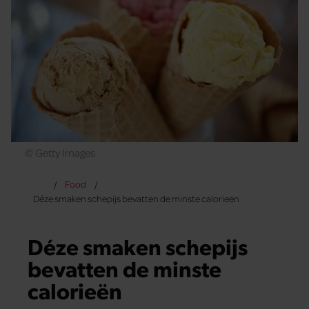
© Getty Images
Food
Déze smaken schepijs bevatten de minste calorieën
Déze smaken schepijs
bevatten de minste
calorieën