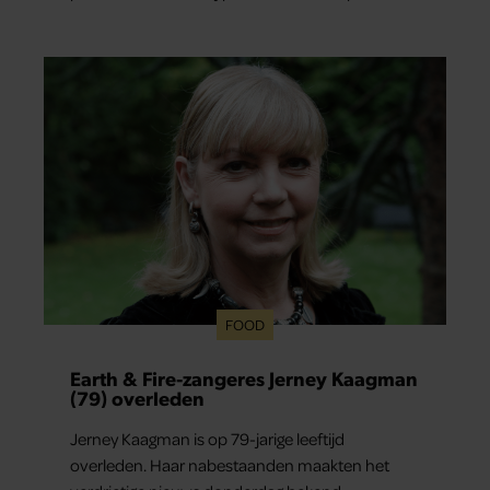
verliefd werd: lief, zorgzaam en grappig. Toch
merkt ze dat ze zich steeds vaker schaamt zodra
ze samen onder de mensen zijn.
FOOD
Earth & Fire-zangeres Jerney Kaagman
(79) overleden
Jerney Kaagman is op 79-jarige leeftijd
overleden. Haar nabestaanden maakten het