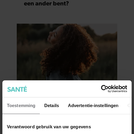
een ander bent?
7 kleine dingen die je leven
beter maken (en weinig tijd
Toestemming
Details
Advertentie-instellingen
Ov
kosten)
Verantwoord gebruik van uw gegevens