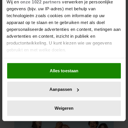
Wij en
onze 1022 partners
verwerken je persoonlijke
gegevens (bijv. uw IP-adres) met behulp van
technologieën zoals cookies om informatie op uw
apparaat op te slaan en te gebruiken met als doel
gepersonaliseerde advertenties en content, metingen aan
advertenties en content, inzicht in publiek en
productontwikkeling. U kunt kiezen wie uw gegevens
Dit is wat slecht slapen écht met
gebruikt en met welke doelen.
je doet
Als u het toestaat, willen we ook graag:
Alles toestaan
Informatie verzamelen over uw geografische
locatie, die tot een paar meter nauwkeurig kan zijn
Uw apparaat identificeren door het actief te
Aanpassen
scannen op specifieke eigenschappen (fingerprinting)
Lees meer over hoe uw persoonlijke gegevens worden
verwerkt en stel uw voorkeuren in het
detailgedeelte
in.
Weigeren
U kunt uw toestemming op elk moment wijzigen of
intrekken in de Cookieverklaring.