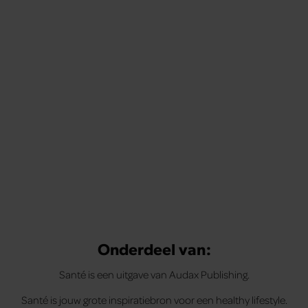
Tips om je lekker in je vel te voelen
Met de Santé nieuwsbrief ontvang je elke week
tips om je energiek, ontspannen en in balans
te voelen.
Onderdeel van:
Santé is een uitgave van Audax Publishing.
Santé is jouw grote inspiratiebron voor een healthy lifestyle.