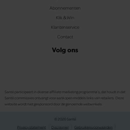
Abonnementen
Klik & Win
Klantenservice
Contact
Volg ons
Santé participeert in diverse affiliate marketing programma’s, dat houdt in dat
Santé commissies ontvangt voor aankopen middels links van retailers. Deze
website wordt niet gesponsord door de genoemde webwinkels.
© 2026 Santé
Privacy statement
Disclaimer
Gebruikersvoorwaarden