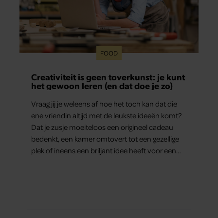
FOOD
Creativiteit is geen toverkunst: je kunt
het gewoon leren (en dat doe je zo)
Vraag jij je weleens af hoe het toch kan dat die
ene vriendin altijd met de leukste ideeën komt?
Dat je zusje moeiteloos een origineel cadeau
bedenkt, een kamer omtovert tot een gezellige
plek of ineens een briljant idee heeft voor een
feestje? Of dat je buurman van een oude
plantenpot een hippe lamp weet te maken,
terwijl jij om de haverklap naar je sleutels loopt te
zoeken.