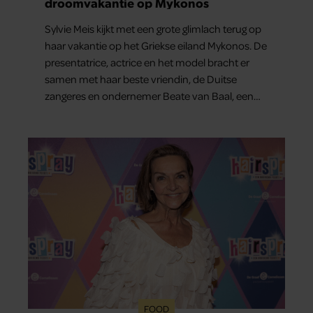
droomvakantie op Mykonos
Sylvie Meis kijkt met een grote glimlach terug op
haar vakantie op het Griekse eiland Mykonos. De
presentatrice, actrice en het model bracht er
samen met haar beste vriendin, de Duitse
zangeres en ondernemer Beate van Baal, een
week door. Op sociale media deelt Sylvie Meis
prachtige foto’s van de zonovergoten
bestemming én vertelt ze hoe bijzonder de reis
voor haar is geweest.
FOOD