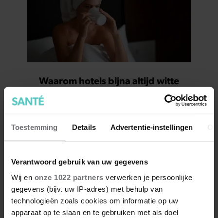
Waarom hotels bijna altijd witte
lakens gebruiken
Toestemming
Details
Advertentie-instellingen
Ov
Verantwoord gebruik van uw gegevens
Wij en
onze 1022 partners
verwerken je persoonlijke
gegevens (bijv. uw IP-adres) met behulp van
technologieën zoals cookies om informatie op uw
apparaat op te slaan en te gebruiken met als doel