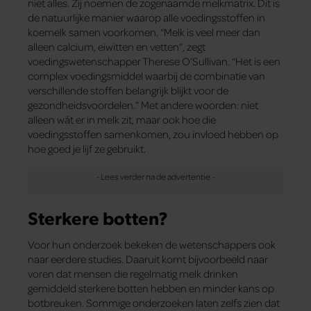
niet alles. Zij noemen de zogenaamde melkmatrix. Dit is
de natuurlijke manier waarop alle voedingsstoffen in
koemelk samen voorkomen. “Melk is veel meer dan
alleen calcium, eiwitten en vetten”, zegt
voedingswetenschapper Therese O’Sullivan. “Het is een
complex voedingsmiddel waarbij de combinatie van
verschillende stoffen belangrijk blijkt voor de
gezondheidsvoordelen.” Met andere woorden: niet
alleen wát er in melk zit, maar ook hoe die
voedingsstoffen samenkomen, zou invloed hebben op
hoe goed je lijf ze gebruikt.
Sterkere botten?
Voor hun onderzoek bekeken de wetenschappers ook
naar eerdere studies. Daaruit komt bijvoorbeeld naar
voren dat mensen die regelmatig melk drinken
gemiddeld sterkere botten hebben en minder kans op
botbreuken. Sommige onderzoeken laten zelfs zien dat