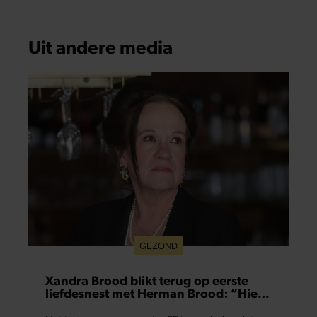
Uit andere media
GEZOND
Xandra Brood blikt terug op eerste
liefdesnest met Herman Brood: “Hier
is Lola geboren”