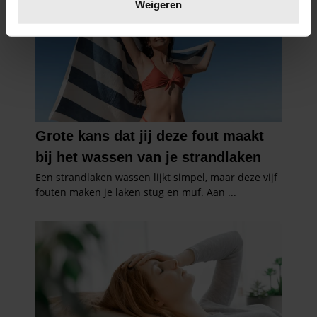
verwerkt en stel uw voorkeuren in het
detailgedeelte
in.
Weigeren
U kunt uw toestemming op elk moment wijzigen of
intrekken in de Cookieverklaring.
We gebruiken cookies om content en advertenties te
personaliseren, om functies voor social media te bieden
en om ons websiteverkeer te analyseren. Ook delen we
informatie over uw gebruik van onze site met onze
partners voor social media, adverteren en analyse. Deze
partners kunnen deze gegevens combineren met andere
informatie die u aan ze heeft verstrekt of die ze hebben
verzameld op basis van uw gebruik van hun services. U
gaat akkoord met onze cookies als u onze website blijft
gebruiken.