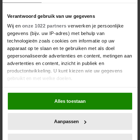
Verantwoord gebruik van uw gegevens
Wij en
onze 1022 partners
verwerken je persoonlijke
gegevens (bijv. uw IP-adres) met behulp van
technologieën zoals cookies om informatie op uw
apparaat op te slaan en te gebruiken met als doel
gepersonaliseerde advertenties en content, metingen aan
advertenties en content, inzicht in publiek en
productontwikkeling. U kunt kiezen wie uw gegevens
gebruikt en met welke doelen.
Als u het toestaat, willen we ook graag:
Alles toestaan
Informatie verzamelen over uw geografische
locatie, die tot een paar meter nauwkeurig kan zijn
Uw apparaat identificeren door het actief te
Aanpassen
scannen op specifieke eigenschappen (fingerprinting)
Lees meer over hoe uw persoonlijke gegevens worden