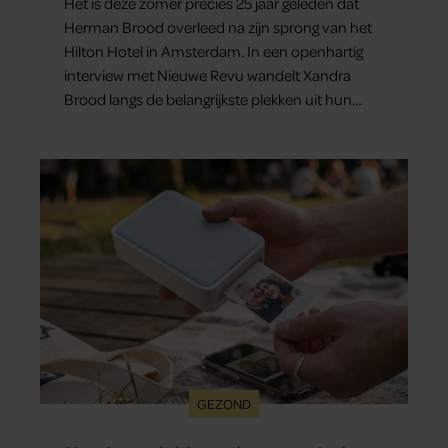
Het is deze zomer precies 25 jaar geleden dat
Herman Brood overleed na zijn sprong van het
Hilton Hotel in Amsterdam. In een openhartig
interview met Nieuwe Revu wandelt Xandra
Brood langs de belangrijkste plekken uit hun
gezamenlijke verleden. Vooral de woning aan de
Lange Leidsedwarsstraat roept een stortvloed
aan herinneringen op. Daar begon hun leven
samen en werd dochter Lola geboren.
GEZOND