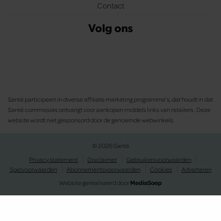
Contact
Volg ons
Santé participeert in diverse affiliate marketing programma’s, dat houdt in dat
Santé commissies ontvangt voor aankopen middels links van retailers. Deze
website wordt niet gesponsord door de genoemde webwinkels.
© 2026 Santé
Privacy statement
Disclaimer
Gebruikersvoorwaarden
Spelvoorwaarden
Abonnementsvoorwaarden
Cookies
Adverteren
Website gerealiseerd door
MediaSoep