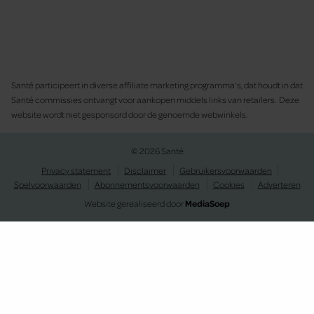
Santé participeert in diverse affiliate marketing programma’s, dat houdt in dat
Santé commissies ontvangt voor aankopen middels links van retailers. Deze
website wordt niet gesponsord door de genoemde webwinkels.
© 2026 Santé
Privacy statement
Disclaimer
Gebruikersvoorwaarden
Spelvoorwaarden
Abonnementsvoorwaarden
Cookies
Adverteren
Website gerealiseerd door
MediaSoep