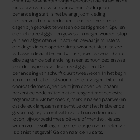
optie. Beide varianten zorgen ervoor dat de mijten en de
jeuk die ze veroorzaken verdwijnen. Zodra je de
behandeling start, is het belangrijk om kleding,
beddengoed en handdoeken die in de afgelopen drie
dagen zijn gebruikt, te wassen op zestig graden. Spullen
die niet op zestig graden gewassen mogen worden, stop
je in een afgesloten vuilniszak en bewaar je minstens
drie dagen in een aparte ruimte waar het niet al te koel
is. Tussen de achttien en twintig graden is ideaal. Slaap
elke dag van de behandeling in een schoon bed en was
je beddengoed dagelijks op zestig graden. De
behandeling van schurft duurt twee weken. In het begin
kan de medicatie juist voor méér jeuk zorgen. Dit komt
doordat de medicijnen de mijten doden. Je lichaam
herkent de dode mijten niet en reageert met een extra
tegenreactie. Als het goed is, merk je na een paar weken
dat de jeuk langzaam afneemt. Je kunt het kriebelende
gevoel tegengaan met vette zalf of een verkoelende
lotion, bijvoorbeeld met aloë vera of menthol. Na zes
weken zou je volledig mijten- en dus jeukvrij moeten zijn.
Is dit niet het geval? Ga dan naar de huisarts.