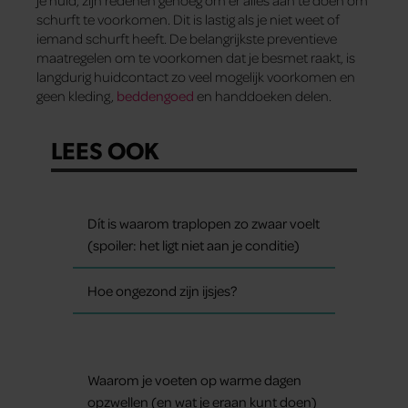
je huid, zijn redenen genoeg om er alles aan te doen om
schurft te voorkomen. Dit is lastig als je niet weet of
iemand schurft heeft. De belangrijkste preventieve
maatregelen om te voorkomen dat je besmet raakt, is
langdurig huidcontact zo veel mogelijk voorkomen en
geen kleding,
beddengoed
en handdoeken delen.
LEES OOK
Dít is waarom traplopen zo zwaar voelt
(spoiler: het ligt niet aan je conditie)
Hoe ongezond zijn ijsjes?
Waarom je voeten op warme dagen
opzwellen (en wat je eraan kunt doen)