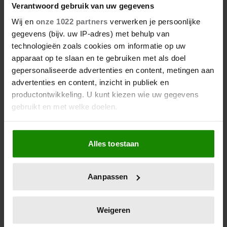
Verantwoord gebruik van uw gegevens
Wij en
onze 1022 partners
verwerken je persoonlijke
Hoe ongezond zijn ijsjes?
gegevens (bijv. uw IP-adres) met behulp van
technologieën zoals cookies om informatie op uw
apparaat op te slaan en te gebruiken met als doel
gepersonaliseerde advertenties en content, metingen aan
advertenties en content, inzicht in publiek en
productontwikkeling. U kunt kiezen wie uw gegevens
gebruikt en met welke doelen.
Als u het toestaat, willen we ook graag:
Alles toestaan
Informatie verzamelen over uw geografische
locatie, die tot een paar meter nauwkeurig kan zijn
Uw apparaat identificeren door het actief te
Aanpassen
Wat als je stiekem verliefd op
scannen op specifieke eigenschappen (fingerprinting)
een ander bent?
Lees meer over hoe uw persoonlijke gegevens worden
verwerkt en stel uw voorkeuren in het
detailgedeelte
in.
Weigeren
U kunt uw toestemming op elk moment wijzigen of