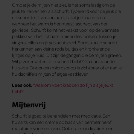
Omdat je de mijten niet ziet, is het soms lastig om de
jeuk te herkennen als schurft. Typerend voor de jeuk die
de schurftmijt veroorzaakt, is dat je ’s nachts en
wanneer het warm is het meest last hebt van het
gekriebel. Schurft komt het vaakst voor op de warmste
plekken van het lichaam: knieholtes, polsen, tussen je
vingers, billen en je geslachtsdeel. Soms kun je schurft
herkennen aan kleine rode bultjes en kronkelende
lijntjes op je huid. Dit zijn de gangen die de mijten graven.
Wil je zeker weten of je schurft hebt? Ga dan naar de
huisarts. Onder een microscoop is zichtbaar of er aan je
huidschilfers mijten of eitjes vastkleven.
Lees ook:
‘Waarom voelt krabben zo fijn als je jeukt
hebt?’
Mijtenvrij
Schurft is goed te behandelen met medicatie. Een
huisarts kan een crème op basis van permetrine of
malathion voorschrijven. Ook orale medicatie is een