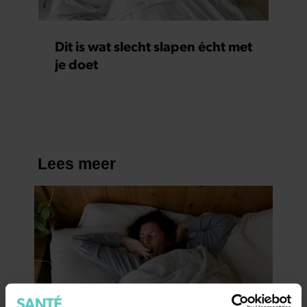
Dit is wat slecht slapen écht met
je doet