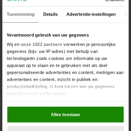
Toestemming
Details
Advertentie-instellingen
Ov
Verantwoord gebruik van uw gegevens
Wij en
onze 1022 partners
verwerken je persoonlijke
gegevens (bijv. uw IP-adres) met behulp van
technologieën zoals cookies om informatie op uw
apparaat op te slaan en te gebruiken met als doel
gepersonaliseerde advertenties en content, metingen aan
advertenties en content, inzicht in publiek en
productontwikkeling. U kunt kiezen wie uw gegevens
gebruikt en met welke doelen.
Als u het toestaat, willen we ook graag:
Alles toestaan
Informatie verzamelen over uw geografische
locatie, die tot een paar meter nauwkeurig kan zijn
Uw apparaat identificeren door het actief te