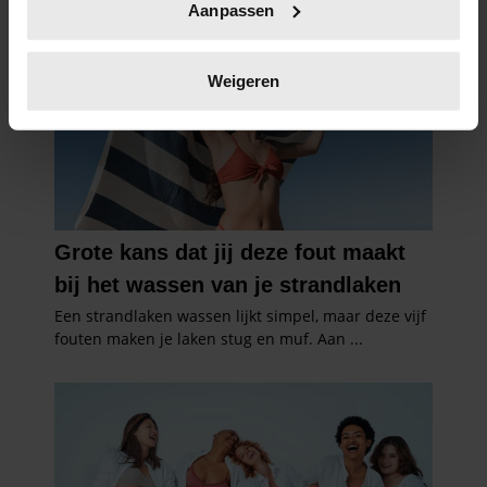
Aanpassen
scannen op specifieke eigenschappen (fingerprinting)
Lees meer over hoe uw persoonlijke gegevens worden
verwerkt en stel uw voorkeuren in het
detailgedeelte
in.
Weigeren
U kunt uw toestemming op elk moment wijzigen of
intrekken in de Cookieverklaring.
We gebruiken cookies om content en advertenties te
personaliseren, om functies voor social media te bieden
en om ons websiteverkeer te analyseren. Ook delen we
informatie over uw gebruik van onze site met onze
partners voor social media, adverteren en analyse. Deze
partners kunnen deze gegevens combineren met andere
informatie die u aan ze heeft verstrekt of die ze hebben
verzameld op basis van uw gebruik van hun services. U
gaat akkoord met onze cookies als u onze website blijft
gebruiken.