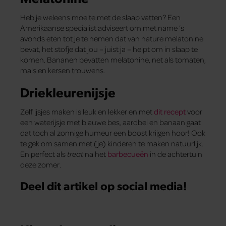
Heb je weleens moeite met de slaap vatten? Een
Amerikaanse specialist adviseert om met name ’s
avonds eten tot je te nemen dat van nature melatonine
bevat, het stofje dat jou – juist ja – helpt om in slaap te
komen. Bananen bevatten melatonine, net als tomaten,
mais en kersen trouwens.
Driekleurenijsje
Zelf ijsjes maken is leuk en lekker en met
dit recept
voor
een waterijsje met blauwe bes, aardbei en banaan gaat
dat toch al zonnige humeur een boost krijgen hoor! Ook
te gek om samen met (je) kinderen te maken natuurlijk.
En perfect als
treat
na het
barbecueën
in de achtertuin
deze zomer.
Deel dit artikel op social media!