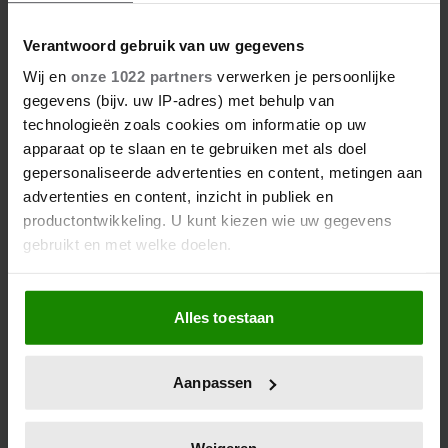
Verantwoord gebruik van uw gegevens
Wij en
onze 1022 partners
verwerken je persoonlijke
gegevens (bijv. uw IP-adres) met behulp van
technologieën zoals cookies om informatie op uw
apparaat op te slaan en te gebruiken met als doel
gepersonaliseerde advertenties en content, metingen aan
advertenties en content, inzicht in publiek en
productontwikkeling. U kunt kiezen wie uw gegevens
gebruikt en met welke doelen.
Als u het toestaat, willen we ook graag:
Alles toestaan
Informatie verzamelen over uw geografische
locatie, die tot een paar meter nauwkeurig kan zijn
Uw apparaat identificeren door het actief te
Aanpassen
scannen op specifieke eigenschappen (fingerprinting)
Lees meer over hoe uw persoonlijke gegevens worden
verwerkt en stel uw voorkeuren in het
detailgedeelte
in.
Weigeren