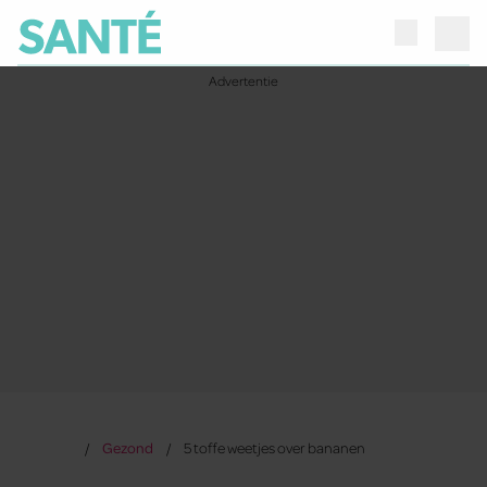
Gezond
5 toffe weetjes over bananen