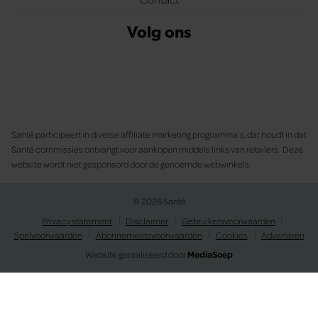
Volg ons
Santé participeert in diverse affiliate marketing programma’s, dat houdt in dat
Santé commissies ontvangt voor aankopen middels links van retailers. Deze
website wordt niet gesponsord door de genoemde webwinkels.
© 2026 Santé
Privacy statement
Disclaimer
Gebruikersvoorwaarden
Spelvoorwaarden
Abonnementsvoorwaarden
Cookies
Adverteren
Website gerealiseerd door
MediaSoep