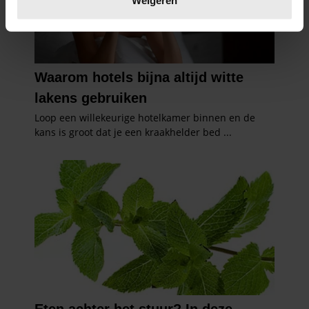
U kunt uw toestemming op elk moment wijzigen of
intrekken in de Cookieverklaring.
We gebruiken cookies om content en advertenties te
personaliseren, om functies voor social media te bieden
en om ons websiteverkeer te analyseren. Ook delen we
informatie over uw gebruik van onze site met onze
partners voor social media, adverteren en analyse. Deze
partners kunnen deze gegevens combineren met andere
informatie die u aan ze heeft verstrekt of die ze hebben
verzameld op basis van uw gebruik van hun services. U
gaat akkoord met onze cookies als u onze website blijft
gebruiken.