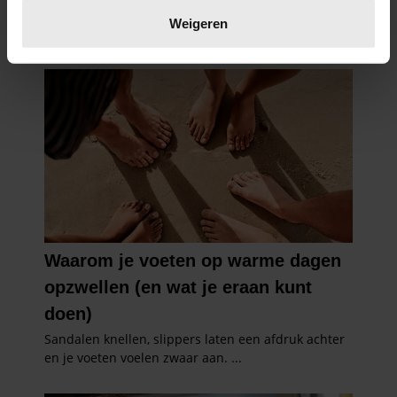
verwerkt en stel uw voorkeuren in het
detailgedeelte
in.
Weigeren
U kunt uw toestemming op elk moment wijzigen of
intrekken in de Cookieverklaring.
We gebruiken cookies om content en advertenties te
personaliseren, om functies voor social media te bieden
en om ons websiteverkeer te analyseren. Ook delen we
informatie over uw gebruik van onze site met onze
partners voor social media, adverteren en analyse. Deze
partners kunnen deze gegevens combineren met andere
informatie die u aan ze heeft verstrekt of die ze hebben
verzameld op basis van uw gebruik van hun services. U
gaat akkoord met onze cookies als u onze website blijft
gebruiken.