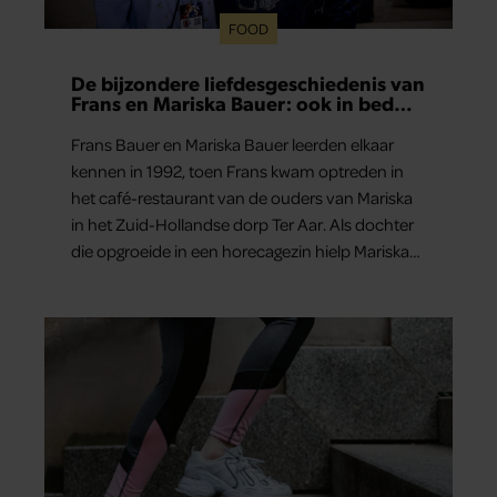
FOOD
De bijzondere liefdesgeschiedenis van
Frans en Mariska Bauer: ook in bed
elkaars eerste
Frans Bauer en Mariska Bauer leerden elkaar
kennen in 1992, toen Frans kwam optreden in
het café-restaurant van de ouders van Mariska
in het Zuid-Hollandse dorp Ter Aar. Als dochter
die opgroeide in een horecagezin hielp Mariska
vaak mee in de bediening.