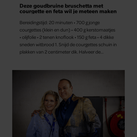
Deze goudbruine bruschetta met
courgette en feta wil je meteen maken
Bereidingstijd: 20 minuten • 700 g jonge
courgettes (klein en dun) • 400 g kerstomaatjes
• olijfolie • 2 tenen knoflook • 150 g feta • 4 dikke
sneden witbrood 1. Snijd de courgettes schuin in
plakken van 2 centimeter dik. Halveer de
tomaatjes. Pel en hak de knoflook. 2. Verhit een
scheut olie in…