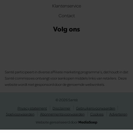
Klantenservice
Contact
Volg ons
Santé participeert in diverse affiliate marketing programma’s, dat houdt in dat
Santé commissies ontvangt voor aankopen middels links van retailers. Deze
website wordt niet gesponsord door de genoemde webwinkels.
© 2026 Santé
Privacy statement
Disclaimer
Gebruikersvoorwaarden
Spelvoorwaarden
Abonnementsvoorwaarden
Cookies
Adverteren
Website gerealiseerd door
MediaSoep