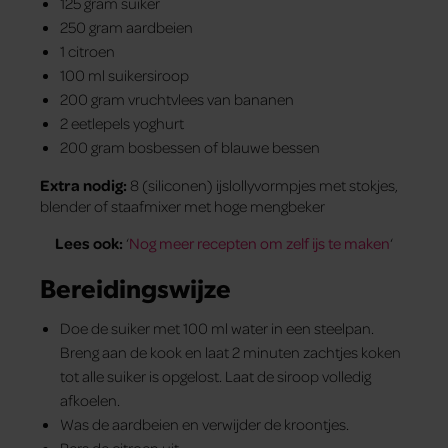
125 gram suiker
250 gram aardbeien
1 citroen
100 ml suikersiroop
200 gram vruchtvlees van bananen
2 eetlepels yoghurt
200 gram bosbessen of blauwe bessen
Extra nodig:
8 (siliconen) ijslollyvormpjes met stokjes,
blender of staafmixer met hoge mengbeker
Lees ook:
‘
Nog meer recepten om zelf ijs te maken
‘
Bereidingswijze
Doe de suiker met 100 ml water in een steelpan.
Breng aan de kook en laat 2 minuten zachtjes koken
tot alle suiker is opgelost. Laat de siroop volledig
afkoelen.
Was de aardbeien en verwijder de kroontjes.
Pers de citroen uit.