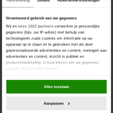
Toestemming
Details
Advertentie-instellingen
Ov
beter maken (en weinig tijd
kosten)
Verantwoord gebruik van uw gegevens
Wij en
onze 1022 partners
verwerken je persoonlijke
gegevens (bijv. uw IP-adres) met behulp van
technologieën zoals cookies om informatie op uw
apparaat op te slaan en te gebruiken met als doel
gepersonaliseerde advertenties en content, metingen aan
advertenties en content, inzicht in publiek en
productontwikkeling. U kunt kiezen wie uw gegevens
gebruikt en met welke doelen.
Als u het toestaat, willen we ook graag:
Alles toestaan
Informatie verzamelen over uw geografische
locatie, die tot een paar meter nauwkeurig kan zijn
Uw apparaat identificeren door het actief te
Aanpassen
scannen op specifieke eigenschappen (fingerprinting)
Lees meer over hoe uw persoonlijke gegevens worden