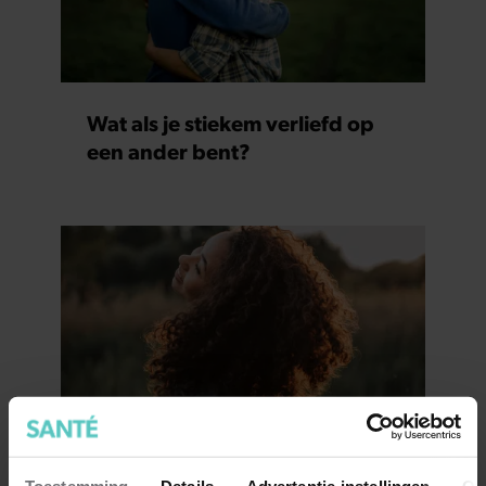
Wat als je stiekem verliefd op
een ander bent?
7 kleine dingen die je leven