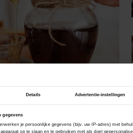
Details
Advertentie-instellingen
w gegevens
helpt bij spierherstel en voorkomt een hoge bloeddruk, maar
e en het op peil houden van de vochtbalans van de huid. Ook
erwerken je persoonlijke gegevens (bijv. uw IP-adres) met behul
en de huid elastisch en stevig kunnen houden.
apparaat op te slaan en te gebruiken met als doel gepersonalise