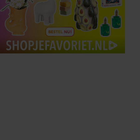
Tips om je lekker in je vel
te voelen
Met de Santé nieuwsbrief ontvang je elke
week tips om je energiek, ontspannen en in
balans te voelen.