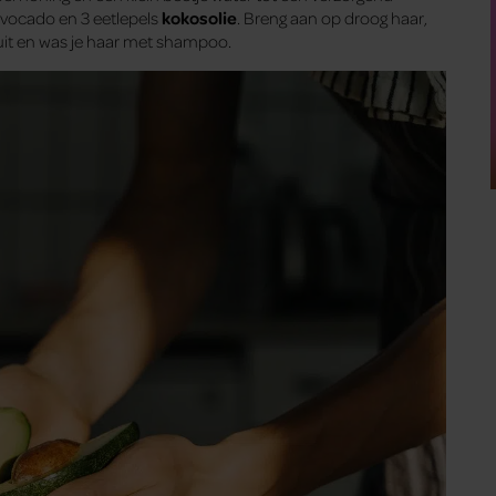
avocado en 3 eetlepels
kokosolie
. Breng aan op droog haar,
uit en was je haar met shampoo.