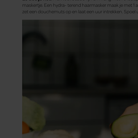
maskertje. Een hydra- terend haarmasker maak je met 1 
zet een douchemuts op en laat een uur intrekken. Spoel 