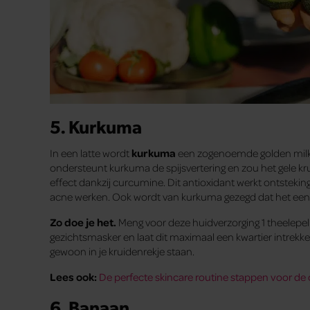
5. Kurkuma
In een latte wordt
kurkuma
een zogenoemde golden milk,
ondersteunt kurkuma de spijsvertering en zou het gele kr
effect dankzij curcumine. Dit antioxidant werkt ontst
acne werken. Ook wordt van kurkuma gezegd dat het een s
Zo doe je het.
Meng voor deze huidverzorging 1 theelepe
gezichtsmasker en laat dit maximaal een kwartier intrekke
gewoon in je kruidenrekje staan.
Lees ook:
De perfecte skincare routine stappen voor d
6. Banaan