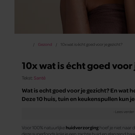
Gezond
10x wat is écht goed voor je gezicht?
10x wat is écht goed voor 
Tekst:
Santé
Wat is echt goed voor je gezicht? En wat 
Deze 10 huis, tuin en keukenspullen kun j
Voor 100% natuurlijke
huidverzorging
hoef je niet naar d
deze superfoods krijg je een zachte huid en glanzend haar