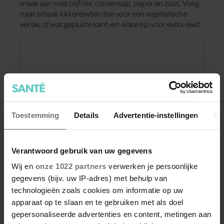
maak aan met olijfolie, citroensap, peper en zout. Voeg
naar smaak kikkererwten toe voor een vegetarische
versie, of wat geplukte kant-en-klare kip voor extra eiwit.
Toestemming
Details
Advertentie-instellingen
Ov
Verantwoord gebruik van uw gegevens
Wij en
onze 1022 partners
verwerken je persoonlijke
gegevens (bijv. uw IP-adres) met behulp van
technologieën zoals cookies om informatie op uw
apparaat op te slaan en te gebruiken met als doel
gepersonaliseerde advertenties en content, metingen aan