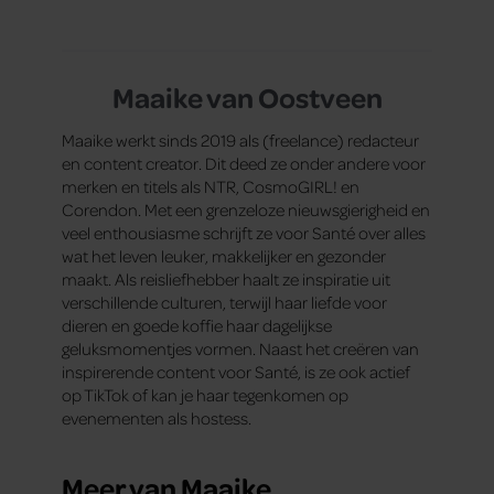
het ook verdrietig dat een televisieklassieker
verdwijnt.
Maaike van Oostveen
Maaike werkt sinds 2019 als (freelance) redacteur
en content creator. Dit deed ze onder andere voor
merken en titels als NTR, CosmoGIRL! en
Corendon. Met een grenzeloze nieuwsgierigheid en
veel enthousiasme schrijft ze voor Santé over alles
wat het leven leuker, makkelijker en gezonder
maakt. Als reisliefhebber haalt ze inspiratie uit
verschillende culturen, terwijl haar liefde voor
dieren en goede koffie haar dagelijkse
geluksmomentjes vormen. Naast het creëren van
inspirerende content voor Santé, is ze ook actief
op TikTok of kan je haar tegenkomen op
evenementen als hostess.
Meer van Maaike