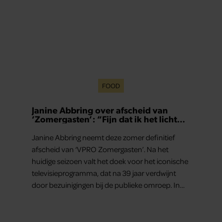
FOOD
Janine Abbring over afscheid van
‘Zomergasten’: “Fijn dat ik het licht
mag uitdoen”
Janine Abbring neemt deze zomer definitief
afscheid van ‘VPRO Zomergasten’. Na het
huidige seizoen valt het doek voor het iconische
televisieprogramma, dat na 39 jaar verdwijnt
door bezuinigingen bij de publieke omroep. In
een interview met Leeuwarder Courant vertelt
de presentatrice hoe dubbel dat voor haar voelt.
Hoewel ze uitkijkt naar de laatste reeks, vindt ze