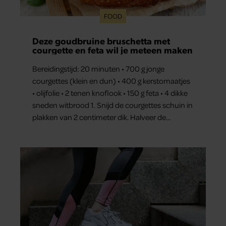
FOOD
Deze goudbruine bruschetta met
courgette en feta wil je meteen maken
Bereidingstijd: 20 minuten • 700 g jonge
courgettes (klein en dun) • 400 g kerstomaatjes
• olijfolie • 2 tenen knoflook • 150 g feta • 4 dikke
sneden witbrood 1. Snijd de courgettes schuin in
plakken van 2 centimeter dik. Halveer de
tomaatjes. Pel en hak de knoflook. 2. Verhit een
scheut olie in…