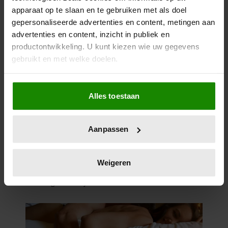
apparaat op te slaan en te gebruiken met als doel
gepersonaliseerde advertenties en content, metingen aan
advertenties en content, inzicht in publiek en
productontwikkeling. U kunt kiezen wie uw gegevens
gebruikt en met welke doelen.
Als u het toestaat, willen we ook graag:
Alles toestaan
Informatie verzamelen over uw geografische
locatie, die tot een paar meter nauwkeurig kan zijn
Uw apparaat identificeren door het actief te
Aanpassen
scannen op specifieke eigenschappen (fingerprinting)
Lees meer over hoe uw persoonlijke gegevens worden
verwerkt en stel uw voorkeuren in het
detailgedeelte
in.
Weigeren
U kunt uw toestemming op elk moment wijzigen of
intrekken in de Cookieverklaring.
We gebruiken cookies om content en advertenties te
personaliseren, om functies voor social media te bieden