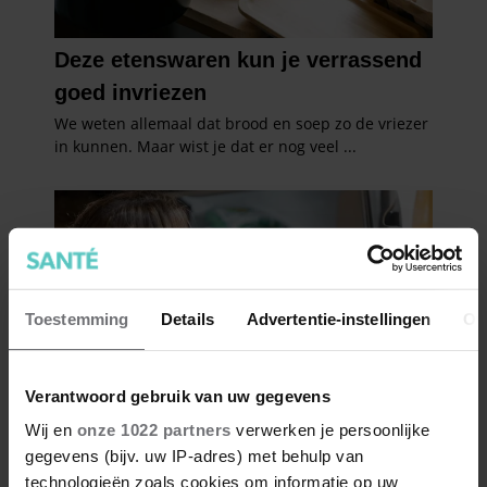
Toestemming
Details
Advertentie-instellingen
Ov
Verantwoord gebruik van uw gegevens
Wij en
onze 1022 partners
verwerken je persoonlijke
gegevens (bijv. uw IP-adres) met behulp van
technologieën zoals cookies om informatie op uw