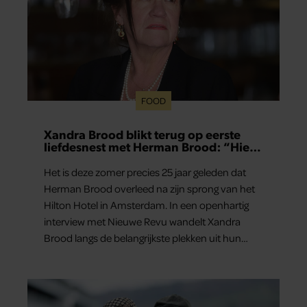
FOOD
Xandra Brood blikt terug op eerste
liefdesnest met Herman Brood: “Hier
is Lola geboren”
Het is deze zomer precies 25 jaar geleden dat
Herman Brood overleed na zijn sprong van het
Hilton Hotel in Amsterdam. In een openhartig
interview met Nieuwe Revu wandelt Xandra
Brood langs de belangrijkste plekken uit hun
gezamenlijke verleden. Vooral de woning aan de
Lange Leidsedwarsstraat roept een stortvloed
aan herinneringen op. Daar begon hun leven
samen en werd dochter Lola geboren.