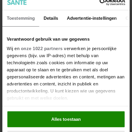
Toestemming
Details
Advertentie-instellingen
Ov
Verantwoord gebruik van uw gegevens
Wij en
onze 1022 partners
verwerken je persoonlijke
gegevens (bijv. uw IP-adres) met behulp van
technologieën zoals cookies om informatie op uw
apparaat op te slaan en te gebruiken met als doel
gepersonaliseerde advertenties en content, metingen aan
advertenties en content, inzicht in publiek en
productontwikkeling. U kunt kiezen wie uw gegevens
gebruikt en met welke doelen.
Als u het toestaat, willen we ook graag:
Alles toestaan
Informatie verzamelen over uw geografische
locatie, die tot een paar meter nauwkeurig kan zijn