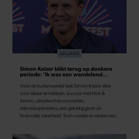
GELUKKIG
Simon Keizer blikt terug op donkere
periode: ‘Ik was een wandelend
hoofd’
Voor de buitenwereld leek Simon Keizer alles
voor elkaar te hebben. Succes met Nick &
Simon, uitverkochte concerten,
televisieoptredens, een gelukkig gezin en
financiële zekerheid. Toch voelde er vanbinnen
al jaren iets niet goed. In een openhartig
interview met ‘MAX Magazine’ vertelt de zanger
dat hij lange tijd vooral overleefde en steeds