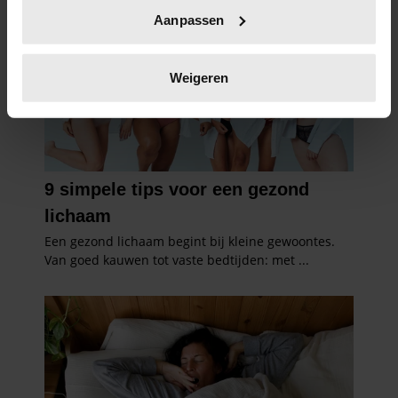
Uw apparaat identificeren door het actief te
Aanpassen
scannen op specifieke eigenschappen (fingerprinting)
Lees meer over hoe uw persoonlijke gegevens worden
verwerkt en stel uw voorkeuren in het
detailgedeelte
in.
Weigeren
U kunt uw toestemming op elk moment wijzigen of
intrekken in de Cookieverklaring.
We gebruiken cookies om content en advertenties te
personaliseren, om functies voor social media te bieden
en om ons websiteverkeer te analyseren. Ook delen we
informatie over uw gebruik van onze site met onze
partners voor social media, adverteren en analyse. Deze
partners kunnen deze gegevens combineren met andere
informatie die u aan ze heeft verstrekt of die ze hebben
verzameld op basis van uw gebruik van hun services. U
gaat akkoord met onze cookies als u onze website blijft
gebruiken.