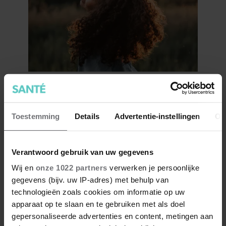
7 kleine dingen die je leven
beter maken (en weinig tijd
kosten)
Toestemming
Details
Advertentie-instellingen
Ov
Verantwoord gebruik van uw gegevens
Wij en
onze 1022 partners
verwerken je persoonlijke
gegevens (bijv. uw IP-adres) met behulp van
technologieën zoals cookies om informatie op uw
apparaat op te slaan en te gebruiken met als doel
gepersonaliseerde advertenties en content, metingen aan