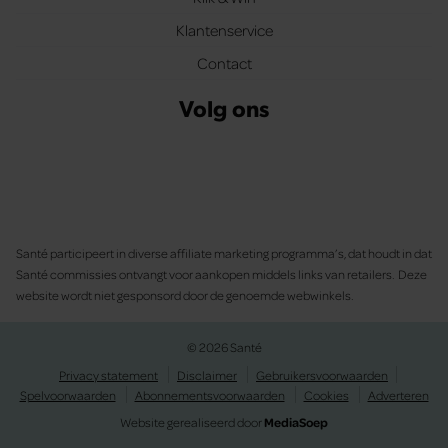
Klantenservice
Contact
Volg ons
Santé participeert in diverse affiliate marketing programma’s, dat houdt in dat
Santé commissies ontvangt voor aankopen middels links van retailers. Deze
website wordt niet gesponsord door de genoemde webwinkels.
© 2026 Santé
Privacy statement
Disclaimer
Gebruikersvoorwaarden
Spelvoorwaarden
Abonnementsvoorwaarden
Cookies
Adverteren
Website gerealiseerd door
MediaSoep