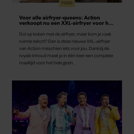
FOOD
Voor alle airfryer-queens: Action
verkoopt nu een XXL-airfryer voor het
hele gezin – en die is verrassend
betaalbaar
Dol op koken met de airfryer, maar kom je vaak
ruimte tekort? Dan is deze nieuwe XXL-airfryer
van Action misschien iets voor jou. Dankzij de
royale inhoud maak je in één keer een complete
maaltijd voor het hele gezin.