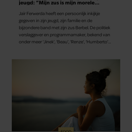
jeugd: “Mijn zus is mijn morele
kompas”
Jaïr Ferwerda heeft een persoonlijk inkijkje
gegeven in zijn jeugd, zijn familie en de
bijzondere band met zijn zus Berbel. De politiek
verslaggever en programmamaker, bekend van
onder meer ‘Jinek’, ‘Beau’, ‘Renze’, ‘Humberto’
en ‘RTL Tonight’, vertelt dat juist zijn opvoeding
de basis vormde voor zijn carrière. Nog altijd kan
hij voor advies bij zijn zus terecht.
FOOD