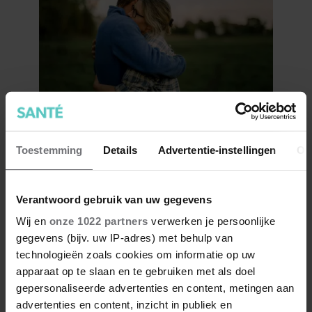
Wat als je stiekem verliefd op
een ander bent?
Toestemming
Details
Advertentie-instellingen
Ov
Verantwoord gebruik van uw gegevens
Wij en
onze 1022 partners
verwerken je persoonlijke
gegevens (bijv. uw IP-adres) met behulp van
technologieën zoals cookies om informatie op uw
apparaat op te slaan en te gebruiken met als doel
gepersonaliseerde advertenties en content, metingen aan
advertenties en content, inzicht in publiek en