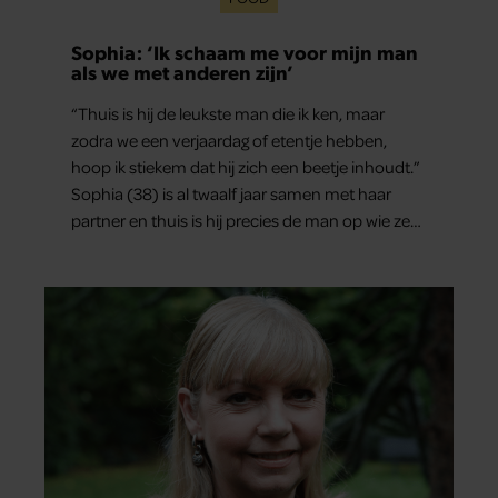
Sophia: ‘Ik schaam me voor mijn man
als we met anderen zijn’
“Thuis is hij de leukste man die ik ken, maar
zodra we een verjaardag of etentje hebben,
hoop ik stiekem dat hij zich een beetje inhoudt.”
Sophia (38) is al twaalf jaar samen met haar
partner en thuis is hij precies de man op wie ze
verliefd werd: lief, zorgzaam en grappig. Toch
merkt ze dat ze zich steeds vaker schaamt zodra
ze samen onder de mensen zijn.