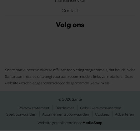
Contact
Volg ons
Santé participeert in diverse affiliate marketing programma’s, dat houdt in dat
Santé commissies ontvangt voor aankopen middels links van retailers. Deze
website wordt niet gesponsord door de genoemde webwinkels.
© 2026 Santé
Privacy statement
Disclaimer
Gebruikersvoorwaarden
Spelvoorwaarden
Abonnementsvoorwaarden
Cookies
Adverteren
Website gerealiseerd door
MediaSoep