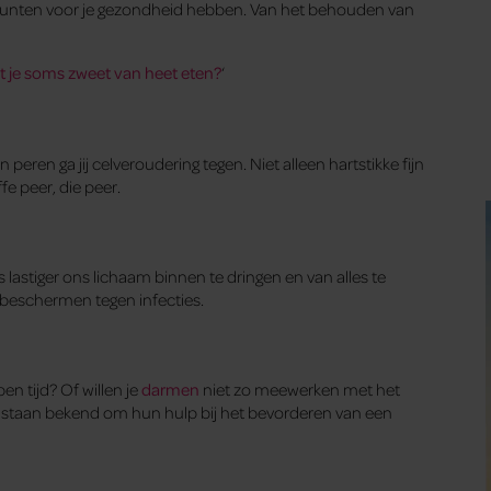
luspunten voor je gezondheid hebben. Van het behouden van
t je soms zweet van heet eten?
‘
peren ga jij celveroudering tegen. Niet alleen hartstikke fijn
ffe peer, die peer.
 lastiger ons lichaam binnen te dringen en van alles te
us beschermen tegen infecties.
en tijd? Of willen je
darmen
niet zo meewerken met het
n staan bekend om hun hulp bij het bevorderen van een