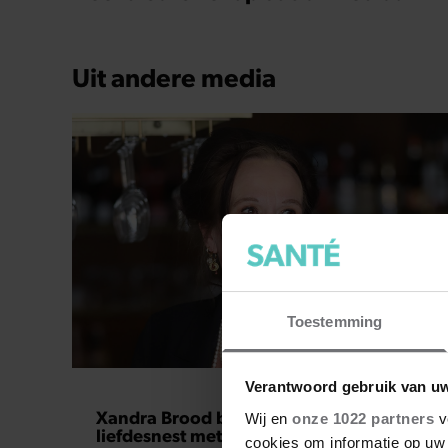
Uit andere media
Toestemming
FOOD
Verantwoord gebruik van u
Xandra Brood blikt terug op eerste
Wij en
onze 1022 partners
v
liefdesnest met Herman Brood: “Hier is
cookies om informatie op uw 