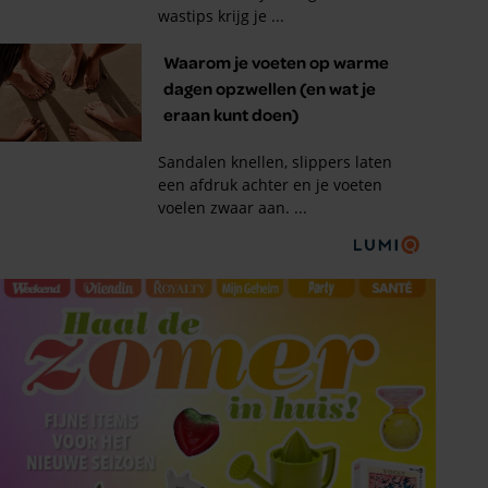
Tips om je lekker in je vel
te voelen
Met de Santé nieuwsbrief ontvang je elke
week tips om je energiek, ontspannen en in
balans te voelen.