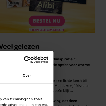
Over
p van technologieën zoals
erde advertenties en content,