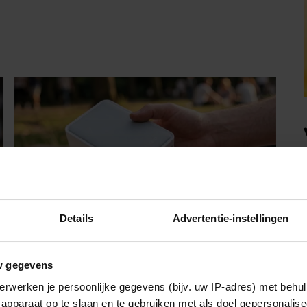
Details
Advertentie-instellingen
FOOD
w gegevens
Met deze mini fotoprinter van Action
erwerken je persoonlijke gegevens (bijv. uw IP-adres) met behul
heb je je favoriete foto’s binnen één
apparaat op te slaan en te gebruiken met als doel gepersonalise