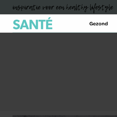
inspiratie voor een healthy lifestyle
Gezond