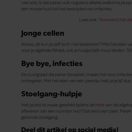
niet wist, is dat peren ook nog eens allerlei welkome p
een mooie huid tot het bestrijden van infecties.
Lees ook: ‘
Hoe komt het da
Jonge cellen
Wauw, dit kun je zelf toch niet bedenken? Met het eten van 
voor je algehele fitheid, ook je huidje blijft mooi stralen. To
Bye bye, infecties
De zuurgraad die peren bevatten, maakt het voor infecties
ontregelen. Met het eten van een peertje, help je je lijf d
Stoelgang-hulpje
Heb je iets te zwaar getafeld tijdens de
hitte
van de afgelop
afleveren van een
number two
? Eet eens een peer. Pere
gezonde stoelgang.
Deel dit artikel op social media!