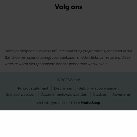
Volg ons
Santé participeert in diverse affiliate marketing programma’s, dat houdt in dat
Santé commissies ontvangt voor aankopen middels links van retailers. Deze
website wordt niet gesponsord door de genoemde webwinkels.
© 2026 Santé
Privacy statement
Disclaimer
Gebruikersvoorwaarden
Spelvoorwaarden
Abonnementsvoorwaarden
Cookies
Adverteren
Website gerealiseerd door
MediaSoep