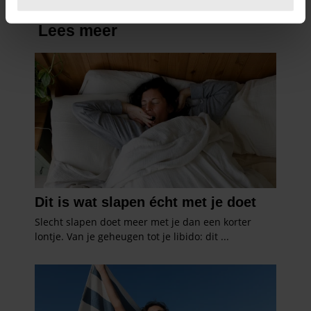
U kunt uw toestemming op elk moment wijzigen of
intrekken in de Cookieverklaring.
We gebruiken cookies om content en advertenties te
personaliseren, om functies voor social media te bieden
en om ons websiteverkeer te analyseren. Ook delen we
informatie over uw gebruik van onze site met onze
partners voor social media, adverteren en analyse. Deze
partners kunnen deze gegevens combineren met andere
informatie die u aan ze heeft verstrekt of die ze hebben
verzameld op basis van uw gebruik van hun services. U
gaat akkoord met onze cookies als u onze website blijft
gebruiken.