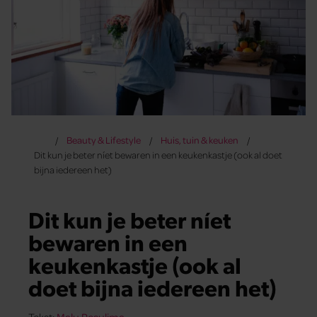
Beauty & Lifestyle
Huis, tuin & keuken
Dit kun je beter níet bewaren in een keukenkastje (ook al doet
bijna iedereen het)
Dit kun je beter níet
bewaren in een
keukenkastje (ook al
doet bijna iedereen het)
Tekst:
Malu Pesulima