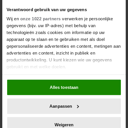
notenpasta niet als je ‘m in huis
Verantwoord gebruik van uw gegevens
hebt
Wij en
onze 1022 partners
verwerken je persoonlijke
gegevens (bijv. uw IP-adres) met behulp van
technologieën zoals cookies om informatie op uw
apparaat op te slaan en te gebruiken met als doel
gepersonaliseerde advertenties en content, metingen aan
advertenties en content, inzicht in publiek en
productontwikkeling. U kunt kiezen wie uw gegevens
gebruikt en met welke doelen.
Als u het toestaat, willen we ook graag:
Alles toestaan
Informatie verzamelen over uw geografische
Deze producten kun je beter
locatie, die tot een paar meter nauwkeurig kan zijn
als huismerk kopen (en deze
Uw apparaat identificeren door het actief te
juist niet)
Aanpassen
scannen op specifieke eigenschappen (fingerprinting)
Lees meer over hoe uw persoonlijke gegevens worden
verwerkt en stel uw voorkeuren in het
detailgedeelte
in.
Weigeren