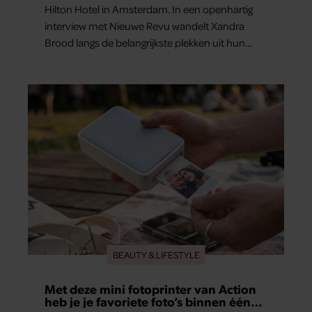
Hilton Hotel in Amsterdam. In een openhartig
interview met Nieuwe Revu wandelt Xandra
Brood langs de belangrijkste plekken uit hun
gezamenlijke verleden. Vooral de woning aan de
Lange Leidsedwarsstraat roept een stortvloed
aan herinneringen op. Daar begon hun leven
samen en werd dochter Lola geboren.
BEAUTY & LIFESTYLE
Met deze mini fotoprinter van Action
heb je je favoriete foto’s binnen één