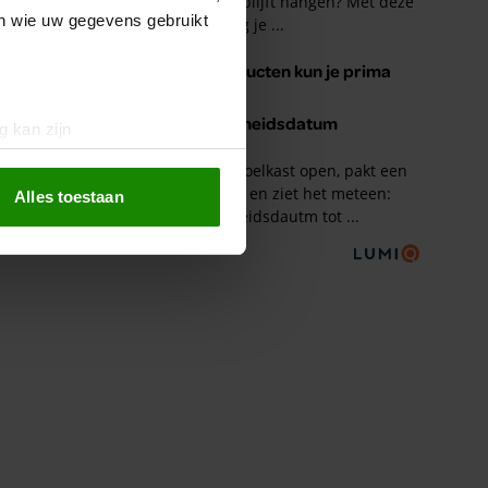
en wie uw gegevens gebruikt
g kan zijn
erprinting)
t
detailgedeelte
in. U kunt uw
Alles toestaan
 media te bieden en om ons
ze partners voor social
nformatie die u aan ze heeft
oord met onze cookies als u