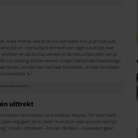
r, maar met te veel of te ruw borstelen kun je je haar juist
airstylist en -consultant en heeft een eigen podcast over
 je klitten en als bonus verdeel je de natuurlijke oliën van je
t ook wrijving. Dit kan ervoor zorgen dat je haar beschadigd
aar boven, zonder aan het haar te trekken. Je haar borstelen
tra kwetsbaar is.”
één uittrekt
nvloeden door haren uit te trekken. Kleyne: “Dit idee heeft
 daar nog geen zin in, trekt ’m eruit en ziet op korte termijn
eg.” Haren uittrekken – los van de kleur – is sowieso geen