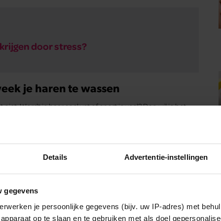
 krijgen door stress?
eek je haren te wassen
iet. Wordt je haar snel vet of sport je veel? Dan wil je het
oor ervaring en door van wetenschappers te leren, weet ik dat
e haar niet onnodig vaak, maar ook niet te weinig. Het
 Zo werkt bij het ene haartype een milde shampoo met weinig
bij iemand met een ander haar- en huidtype geen schoon
Details
Advertentie-instellingen
w gegevens
aarom eens in de zoveel tijd.
erwerken je persoonlijke gegevens (bijv. uw IP-adres) met behul
apparaat op te slaan en te gebruiken met als doel gepersonalise