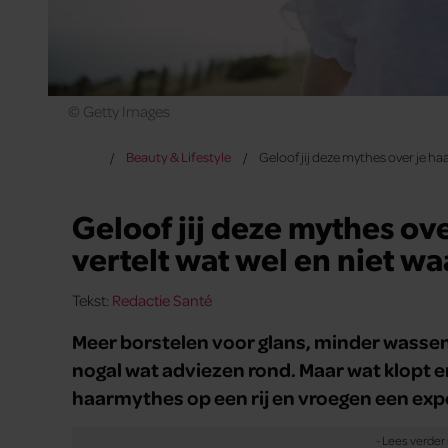
© Getty Images
Beauty & Lifestyle
Geloof jij deze mythes over je haa
Geloof jij deze mythes ov
vertelt wat wel en niet waa
Tekst:
Redactie Santé
Meer borstelen voor glans, minder wassen
nogal wat adviezen rond. Maar wat klopt e
haarmythes op een rij en vroegen een expe