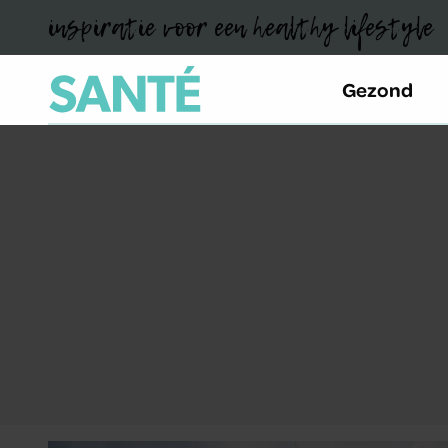
inspiratie voor een healthy lifestyle
Gezond