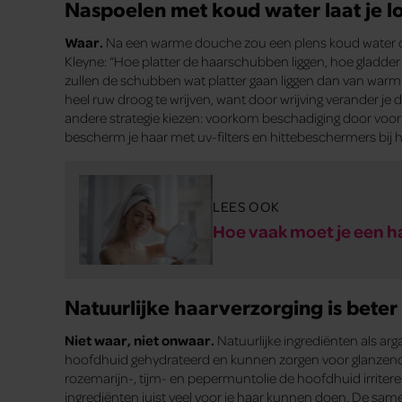
Naspoelen met koud water laat je l
Waar.
Na een warme douche zou een plens koud water de 
Kleyne: “Hoe platter de haarschubben liggen, hoe gladder
zullen de schubben wat platter gaan liggen dan van warm 
heel ruw droog te wrijven, want door wrijving verander je 
andere strategie kiezen: voorkom beschadiging door voor
bescherm je haar met uv-filters en hittebeschermers bij he
LEES OOK
Hoe vaak moet je een h
Natuurlijke haarverzorging is beter
Niet waar, niet onwaar.
Natuurlijke ingrediënten als a
hoofdhuid gehydrateerd en kunnen zorgen voor glanzend ha
rozemarijn-, tijm- en pepermuntolie de hoofdhuid irriter
ingrediënten juist veel voor je haar kunnen doen. De samen