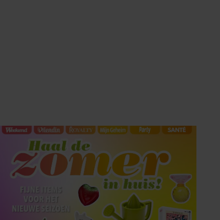
Tips om je lekker in je vel
te voelen
Met de Santé nieuwsbrief ontvang je elke
week tips om je energiek, ontspannen en in
balans te voelen.