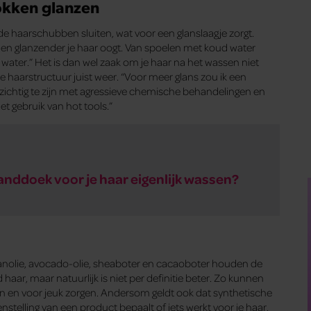
okken glanzen
haarschubben sluiten, wat voor een glanslaagje zorgt.
 en glanzender je haar oogt. Van spoelen met koud water
water.” Het is dan wel zaak om je haar na het wassen niet
de haarstructuur juist weer. “Voor meer glans zou ik een
zichtig te zijn met agressieve chemische behandelingen en
t gebruik van hot tools.”
anddoek voor je haar eigenlijk wassen?
rganolie, avocado-olie, sheaboter en cacaoboter houden de
ar, maar natuurlijk is niet per definitie beter. Zo kunnen
en en voor jeuk zorgen. Andersom geldt ook dat synthetische
stelling van een product bepaalt of iets werkt voor je haar,