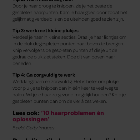
Door je haar droog te knippen, zie je het beste de
gespleten haarpunten. Kam je haar goed door zodat het
gelijkmatig verdeeld is en de uiteinden goed te zien zijn.
Tip 3:
werk met kleine plukjes
Verdeel je haar in kleine secties. Draai je haar lichtjes om
in de pluk de gespleten punten naar boven te brengen.
Knip vervolgens de gespleten punten af die je uit de
gedraaide pluk ziet steken. Doe dit van boven naar
beneden.
Tip 4:
Ga zorgvuldig
te werk
Werk langzaam en zorgvuldig. Het is beter om plukje
voor plukje te knippen dan in één keer te veel weg te
halen. Wil je je haar zo gezond mogelijk houden? Knip je
gespleten punten dan om de vier à zes weken.
Lees ook:
’10 haarproblemen én
oplossingen’
Beeld: Getty Images