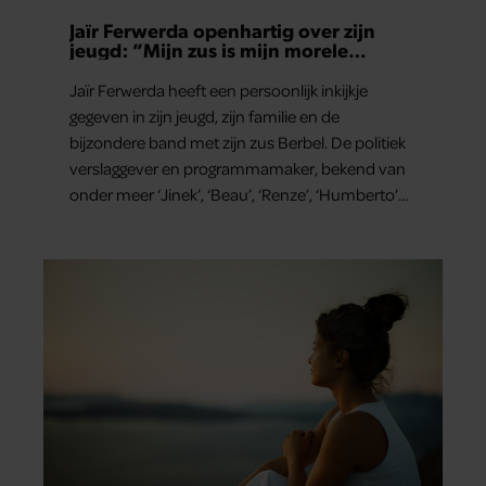
Jaïr Ferwerda openhartig over zijn
jeugd: “Mijn zus is mijn morele
kompas”
Jaïr Ferwerda heeft een persoonlijk inkijkje
gegeven in zijn jeugd, zijn familie en de
bijzondere band met zijn zus Berbel. De politiek
verslaggever en programmamaker, bekend van
onder meer ‘Jinek’, ‘Beau’, ‘Renze’, ‘Humberto’
en ‘RTL Tonight’, vertelt dat juist zijn opvoeding
de basis vormde voor zijn carrière. Nog altijd kan
hij voor advies bij zijn zus terecht.