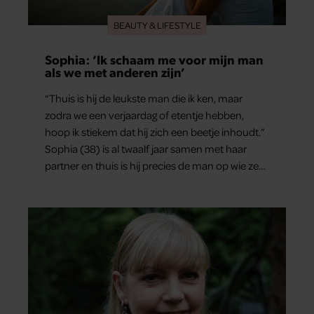
BEAUTY & LIFESTYLE
Sophia: ‘Ik schaam me voor mijn man
als we met anderen zijn’
“Thuis is hij de leukste man die ik ken, maar
zodra we een verjaardag of etentje hebben,
hoop ik stiekem dat hij zich een beetje inhoudt.”
Sophia (38) is al twaalf jaar samen met haar
partner en thuis is hij precies de man op wie ze
verliefd werd: lief, zorgzaam en grappig. Toch
merkt ze dat ze zich steeds vaker schaamt zodra
ze samen onder de mensen zijn.