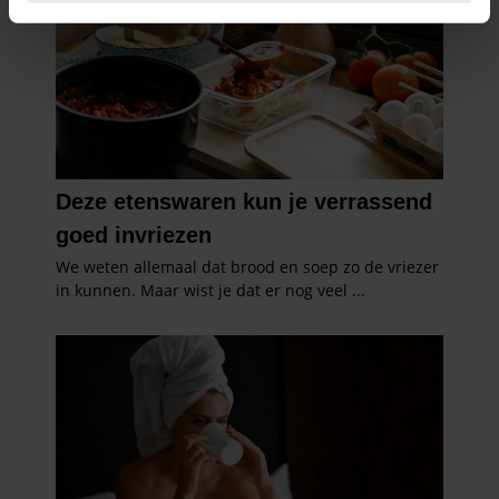
intrekken in de Cookieverklaring.
We gebruiken cookies om content en advertenties te
personaliseren, om functies voor social media te bieden
en om ons websiteverkeer te analyseren. Ook delen we
informatie over uw gebruik van onze site met onze
partners voor social media, adverteren en analyse. Deze
partners kunnen deze gegevens combineren met andere
informatie die u aan ze heeft verstrekt of die ze hebben
verzameld op basis van uw gebruik van hun services. U
gaat akkoord met onze cookies als u onze website blijft
gebruiken.