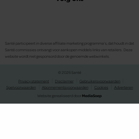
Santé participeert in diverse affiliate marketing programma’s, dat houdt in dat
Santé commissies ontvangt voor aankopen middels links van retailers. Deze
website wordt niet gesponsord door de genoemde webwinkels.
© 2026 Santé
Privacy statement
Disclaimer
Gebruikersvoorwaarden
Spelvoorwaarden
Abonnementsvoorwaarden
Cookies
Adverteren
Website gerealiseerd door
MediaSoep