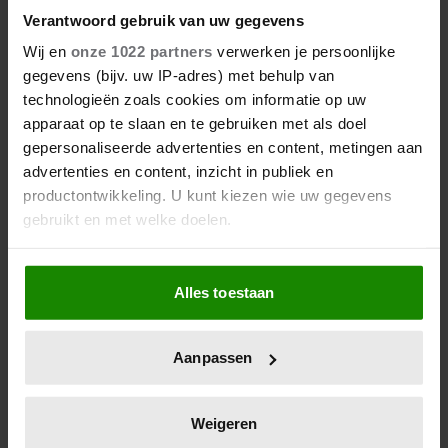
Verantwoord gebruik van uw gegevens
Wij en
onze 1022 partners
verwerken je persoonlijke
gegevens (bijv. uw IP-adres) met behulp van
technologieën zoals cookies om informatie op uw
apparaat op te slaan en te gebruiken met als doel
gepersonaliseerde advertenties en content, metingen aan
advertenties en content, inzicht in publiek en
productontwikkeling. U kunt kiezen wie uw gegevens
gebruikt en met welke doelen.
Als u het toestaat, willen we ook graag:
Alles toestaan
Informatie verzamelen over uw geografische
locatie, die tot een paar meter nauwkeurig kan zijn
Uw apparaat identificeren door het actief te
Aanpassen
scannen op specifieke eigenschappen (fingerprinting)
Lees meer over hoe uw persoonlijke gegevens worden
verwerkt en stel uw voorkeuren in het
detailgedeelte
in.
Weigeren
U kunt uw toestemming op elk moment wijzigen of