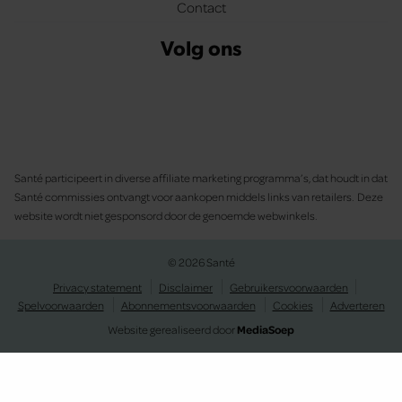
Contact
Volg ons
Santé participeert in diverse affiliate marketing programma’s, dat houdt in dat
Santé commissies ontvangt voor aankopen middels links van retailers. Deze
website wordt niet gesponsord door de genoemde webwinkels.
© 2026 Santé
Privacy statement
Disclaimer
Gebruikersvoorwaarden
Spelvoorwaarden
Abonnementsvoorwaarden
Cookies
Adverteren
Website gerealiseerd door
MediaSoep