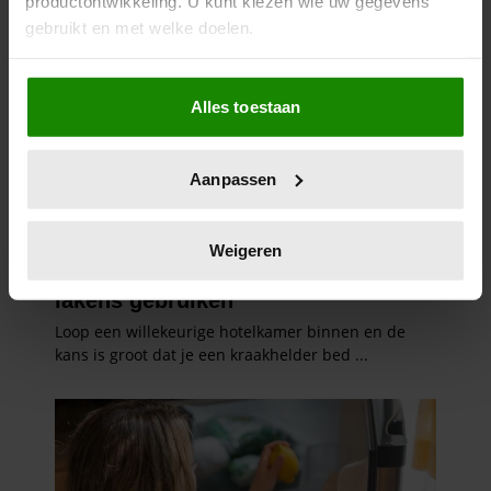
productontwikkeling. U kunt kiezen wie uw gegevens
gebruikt en met welke doelen.
Als u het toestaat, willen we ook graag:
Alles toestaan
Informatie verzamelen over uw geografische
locatie, die tot een paar meter nauwkeurig kan zijn
Uw apparaat identificeren door het actief te
Aanpassen
scannen op specifieke eigenschappen (fingerprinting)
Lees meer over hoe uw persoonlijke gegevens worden
verwerkt en stel uw voorkeuren in het
detailgedeelte
in.
Weigeren
U kunt uw toestemming op elk moment wijzigen of
intrekken in de Cookieverklaring.
We gebruiken cookies om content en advertenties te
personaliseren, om functies voor social media te bieden
en om ons websiteverkeer te analyseren. Ook delen we
informatie over uw gebruik van onze site met onze
partners voor social media, adverteren en analyse. Deze
partners kunnen deze gegevens combineren met andere