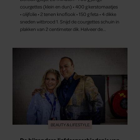
courgettes (klein en dun) • 400 g kerstomaatjes
• olijfolie • 2 tenen knoflook • 150 g feta • 4 dikke
sneden witbrood 1. Snijd de courgettes schuin in
plakken van 2 centimeter dik. Halveer de
tomaatjes. Pel en hak de knoflook. 2. Verhit een
scheut olie in…
BEAUTY & LIFESTYLE
De bijzondere liefdesgeschiedenis van