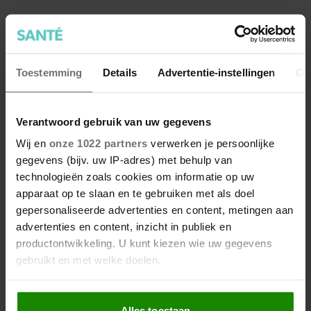
Deze producten kun je beter
Toestemming
Details
Advertentie-instellingen
Ov
als huismerk kopen (en deze
juist niet)
Verantwoord gebruik van uw gegevens
Wij en
onze 1022 partners
verwerken je persoonlijke
gegevens (bijv. uw IP-adres) met behulp van
technologieën zoals cookies om informatie op uw
apparaat op te slaan en te gebruiken met als doel
gepersonaliseerde advertenties en content, metingen aan
advertenties en content, inzicht in publiek en
productontwikkeling. U kunt kiezen wie uw gegevens
gebruikt en met welke doelen.
Als u het toestaat, willen we ook graag:
Alles toestaan