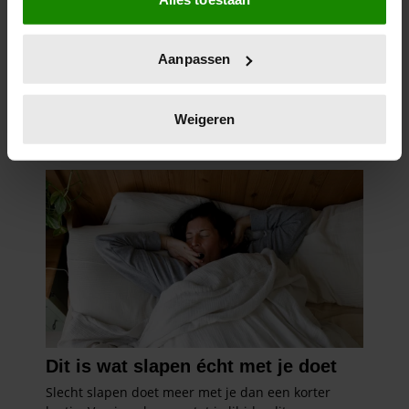
Informatie verzamelen over uw geografische
locatie, die tot een paar meter nauwkeurig kan zijn
Uw apparaat identificeren door het actief te
Aanpassen
scannen op specifieke eigenschappen (fingerprinting)
Lees meer over hoe uw persoonlijke gegevens worden
verwerkt en stel uw voorkeuren in het
detailgedeelte
in.
Weigeren
U kunt uw toestemming op elk moment wijzigen of
intrekken in de Cookieverklaring.
We gebruiken cookies om content en advertenties te
personaliseren, om functies voor social media te bieden
en om ons websiteverkeer te analyseren. Ook delen we
informatie over uw gebruik van onze site met onze
partners voor social media, adverteren en analyse. Deze
partners kunnen deze gegevens combineren met andere
informatie die u aan ze heeft verstrekt of die ze hebben
verzameld op basis van uw gebruik van hun services. U
gaat akkoord met onze cookies als u onze website blijft
gebruiken.