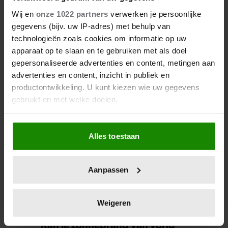
Wij en
onze 1022 partners
verwerken je persoonlijke
gegevens (bijv. uw IP-adres) met behulp van
technologieën zoals cookies om informatie op uw
apparaat op te slaan en te gebruiken met als doel
gepersonaliseerde advertenties en content, metingen aan
Is meloen gezond?
advertenties en content, inzicht in publiek en
productontwikkeling. U kunt kiezen wie uw gegevens
gebruikt en met welke doelen.
Als u het toestaat, willen we ook graag:
Alles toestaan
Informatie verzamelen over uw geografische
locatie, die tot een paar meter nauwkeurig kan zijn
Uw apparaat identificeren door het actief te
Aanpassen
scannen op specifieke eigenschappen (fingerprinting)
Lees meer over hoe uw persoonlijke gegevens worden
verwerkt en stel uw voorkeuren in het
detailgedeelte
in.
Weigeren
U kunt uw toestemming op elk moment wijzigen of
Kan je zonnebrand van vorig
intrekken in de Cookieverklaring.