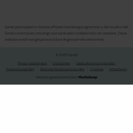
Santé participeert in diverse affiliate marketing programma’s, dat houdt in dat
Santé commissies ontvangt voor aankopen middels links van retailers. Deze
website wordt niet gesponsord door de genoemde webwinkels.
© 2026 Santé
Privacy statement
Disclaimer
Gebruikersvoorwaarden
Spelvoorwaarden
Abonnementsvoorwaarden
Cookies
Adverteren
Website gerealiseerd door
MediaSoep