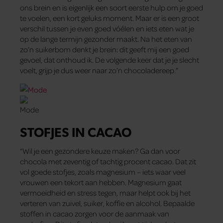
ons brein en is eigenlijk een soort eerste hulp om je goed
te voelen, een kort geluks­ moment. Maar er is een groot
verschil tussen je even goed vóélen en iets eten wat je
op de lange termijn gezonder maakt. Na het eten van
zo’n suikerbom denkt je brein: dit geeft mij een goed
gevoel, dat onthoud ik. De volgende keer dat je je slecht
voelt, grijp je dus weer naar zo’n chocoladereep.”
STOFJES IN CACAO
“Wil je een gezondere keuze maken? Ga dan voor
chocola met zeventig of tachtig procent cacao. Dat zit
vol goede stofjes, zoals magnesium – iets waar veel
vrouwen een tekort aan hebben. Magnesium gaat
vermoeidheid en stress tegen, maar helpt ook bij het
verteren van zuivel, suiker, koffie en alcohol. Bepaalde
stoffen in cacao zorgen voor de aanmaak van