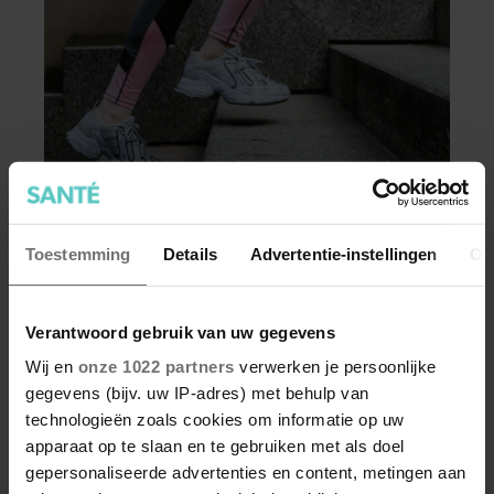
GELUKKIG
Dít is waarom traplopen zo zwaar
Toestemming
Details
Advertentie-instellingen
Ov
voelt (spoiler: het ligt niet aan je
conditie)
Je wil meer aan je conditie werken of je
stappendoel halen, en dus neem je de trap in
Verantwoord gebruik van uw gegevens
plaats van de roltrap of lift. Maar halverwege
Wij en
onze 1022 partners
verwerken je persoonlijke
begin je al met hijgen. Dit terwijl je van een half
gegevens (bijv. uw IP-adres) met behulp van
uur wandelen geen last hebt. Hoe kan dat?
technologieën zoals cookies om informatie op uw
apparaat op te slaan en te gebruiken met als doel
gepersonaliseerde advertenties en content, metingen aan