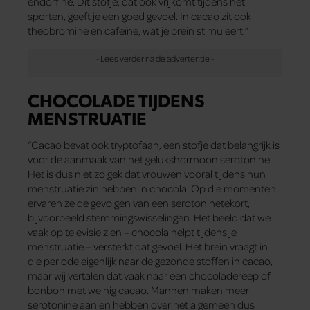
endorfine. Dit stofje, dat ook vrijkomt tijdens het
sporten, geeft je een goed gevoel. In cacao zit ook
theobromine en cafeïne, wat je brein stimuleert.”
CHOCOLADE TIJDENS
MENSTRUATIE
“Cacao bevat ook tryptofaan, een stofje dat belangrijk is
voor de aanmaak van het gelukshormoon serotonine.
Het is dus niet zo gek dat vrouwen vooral tijdens hun
menstruatie zin hebben in chocola. Op die momenten
ervaren ze de gevolgen van een serotoninetekort,
bijvoorbeeld stemmingswisselingen. Het beeld dat we
vaak op televisie zien – chocola helpt tijdens je
menstruatie – versterkt dat gevoel. Het brein vraagt in
die periode eigenlijk naar de gezonde stoffen in cacao,
maar wij vertalen dat vaak naar een chocoladereep of
bonbon met weinig cacao. Mannen maken meer
serotonine aan en hebben over het algemeen dus