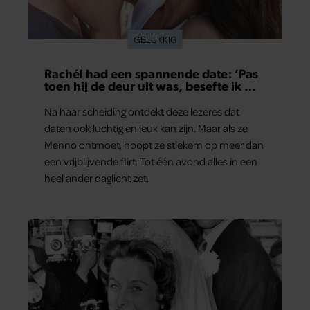
GELUKKIG
Rachél had een spannende date: ‘Pas
toen hij de deur uit was, besefte ik wat
er echt was gebeurd’
Na haar scheiding ontdekt deze lezeres dat
daten ook luchtig en leuk kan zijn. Maar als ze
Menno ontmoet, hoopt ze stiekem op meer dan
een vrijblijvende flirt. Tot één avond alles in een
heel ander daglicht zet.