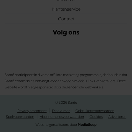
Klantenservice
Contact
Volg ons
Santé participeert in diverse affiliate marketing programma’s, dat houdt in dat
Santé commissies ontvangt voor aankopen middels links van retailers. Deze
website wordt niet gesponsord door de genoemde webwinkels.
© 2026 Santé
Privacy statement
Disclaimer
Gebruikersvoorwaarden
Spelvoorwaarden
Abonnementsvoorwaarden
Cookies
Adverteren
Website gerealiseerd door
MediaSoep