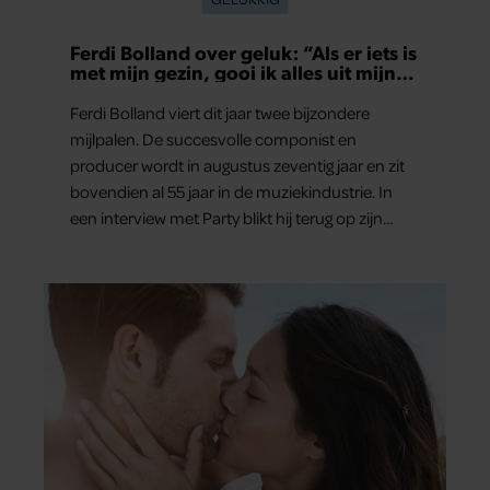
Ferdi Bolland over geluk: “Als er iets is
met mijn gezin, gooi ik alles uit mijn
agenda”
Ferdi Bolland viert dit jaar twee bijzondere
mijlpalen. De succesvolle componist en
producer wordt in augustus zeventig jaar en zit
bovendien al 55 jaar in de muziekindustrie. In
een interview met Party blikt hij terug op zijn
indrukwekkende carrière, maar maakt hij vooral
duidelijk waar zijn prioriteiten tegenwoordig
liggen: zijn gezin.