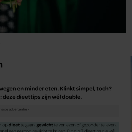
n
n
bewegen en minder eten. Klinkt simpel, toch?
 deze dieettips zijn wél doable.
om op
dieet
te gaan,
gewicht
te verliezen of gezonder te leven.
l een gezond gewicht te krijgen. Dit zijn 7 dieettips die wél