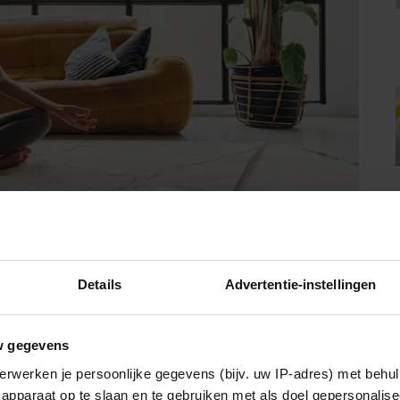
Details
Advertentie-instellingen
gaat eten
w gegevens
lijkt uit onderzoek van Brigham Young University en
Colorado
erwerken je persoonlijke gegevens (bijv. uw IP-adres) met behul
n, waren zich er door de crunchy geluiden van hun pretzels
apparaat op te slaan en te gebruiken met als doel gepersonalise