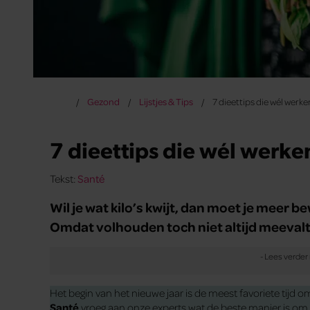
Gezond
Lijstjes & Tips
7 dieettips die wél werke
7 dieettips die wél werke
Tekst:
Santé
Wil je wat kilo’s kwijt, dan moet je meer 
Omdat volhouden toch niet altijd meevalt:
Het begin van het nieuwe jaar is de meest favoriete tijd 
Santé
vroeg aan onze experts wat de beste manier is om sne