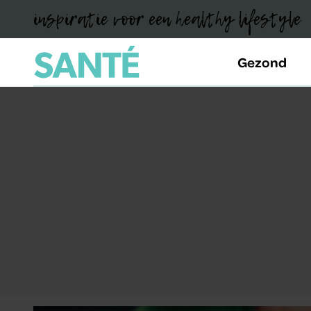
inspiratie voor een healthy lifestyle
Gezond