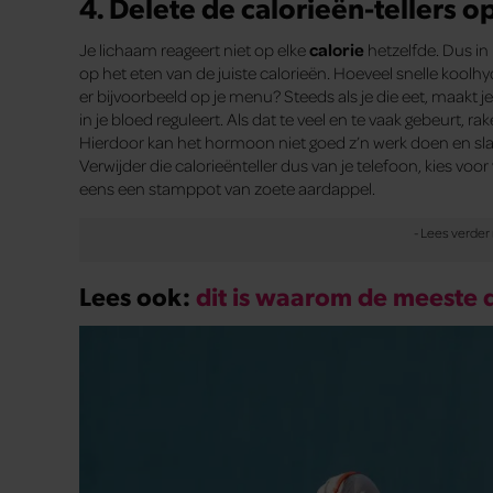
4. Delete de calorieën-tellers o
Je lichaam reageert niet op elke
calorie
hetzelfde. Dus in 
op het eten van de juiste calorieën. Hoeveel snelle koolhy
er bijvoorbeeld op je menu? Steeds als je die eet, maakt je 
in je bloed reguleert. Als dat te veel en te vaak gebeurt, r
Hierdoor kan het hormoon niet goed z’n werk doen en slaat
Verwijder die calorieënteller dus van je telefoon, kies vo
eens een stamppot van zoete aardappel.
Lees ook:
dit is waarom de meeste 