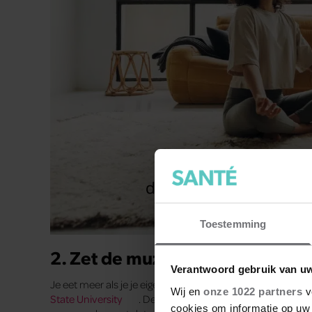
Toestemming
2. Zet de muziek zachter als je 
Verantwoord gebruik van u
Je eet meer als je je eigen eetgeluiden niet kunt horen, b
Wij en
onze 1022 partners
v
State University
. De
proefpersonen
die in stilte ate
cookies om informatie op uw 