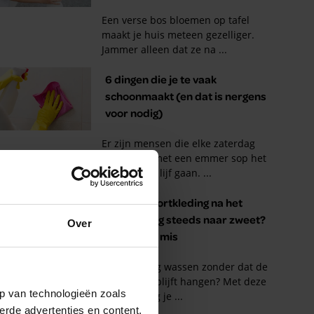
Over
p van technologieën zoals
erde advertenties en content,