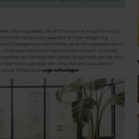
aar val je nog steeds niet af? Dan sport je misschien iets té
shormoon cortisol aan, waardoor er meer energie in je
e vlucht sloegen voor een roofdier, en is het nog steeds als we
– en dus een chronisch overschot aan cortisol – is minder
versiteit van Yale blijkt dat cortisol de aanmaak van vet rond
e meer trek in calorierijk eten. Skip dus eens wat vaker de
-circuit. Of doe thuis
yoga oefeningen
.