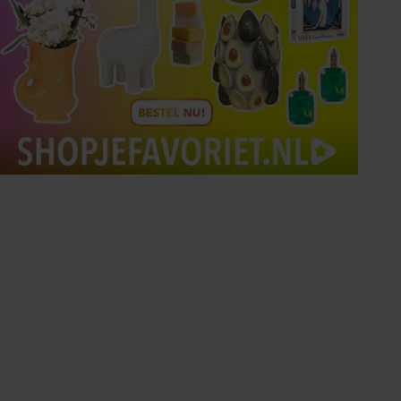
Tips om je lekker in je vel
te voelen
Met de Santé nieuwsbrief ontvang je elke
week tips om je energiek, ontspannen en in
balans te voelen.