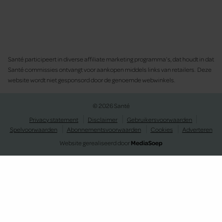
Santé participeert in diverse affiliate marketing programma’s, dat houdt in dat
Santé commissies ontvangt voor aankopen middels links van retailers. Deze
website wordt niet gesponsord door de genoemde webwinkels.
© 2026 Santé
Privacy statement
Disclaimer
Gebruikersvoorwaarden
Spelvoorwaarden
Abonnementsvoorwaarden
Cookies
Adverteren
Website gerealiseerd door
MediaSoep