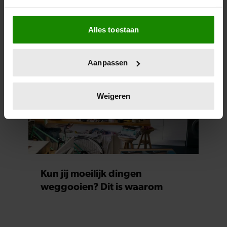
Kombucha: hoe gezond is dat
Als u het toestaat, willen we ook graag:
eigenlijk?
Alles toestaan
Informatie verzamelen over uw geografische
locatie, die tot een paar meter nauwkeurig kan zijn
Uw apparaat identificeren door het actief te
Aanpassen
scannen op specifieke eigenschappen (fingerprinting)
Lees meer over hoe uw persoonlijke gegevens worden
verwerkt en stel uw voorkeuren in het
detailgedeelte
in.
Weigeren
U kunt uw toestemming op elk moment wijzigen of
intrekken in de Cookieverklaring.
We gebruiken cookies om content en advertenties te
personaliseren, om functies voor social media te bieden
en om ons websiteverkeer te analyseren. Ook delen we
Kun jij moeilijk dingen
informatie over uw gebruik van onze site met onze
weggooien? Dit is waarom
partners voor social media, adverteren en analyse. Deze
partners kunnen deze gegevens combineren met andere
informatie die u aan ze heeft verstrekt of die ze hebben