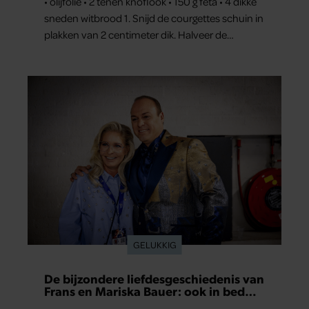
• olijfolie • 2 tenen knoflook • 150 g feta • 4 dikke
sneden witbrood 1. Snijd de courgettes schuin in
plakken van 2 centimeter dik. Halveer de
tomaatjes. Pel en hak de knoflook. 2. Verhit een
scheut olie in…
GELUKKIG
De bijzondere liefdesgeschiedenis van
Frans en Mariska Bauer: ook in bed
elkaars eerste