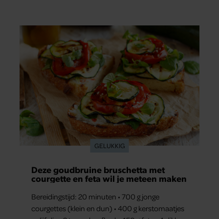
liefde. “Ik heb voor hen meer over dan voor
mezelf.”
GELUKKIG
Deze goudbruine bruschetta met
courgette en feta wil je meteen maken
Bereidingstijd: 20 minuten • 700 g jonge
courgettes (klein en dun) • 400 g kerstomaatjes