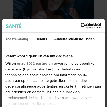
Zweten in je slaap: 4 tips om er
Toestemming
Details
Advertentie-instellingen
Ov
iets aan te doen
Verantwoord gebruik van uw gegevens
Wij en
onze 1022 partners
verwerken je persoonlijke
gegevens (bijv. uw IP-adres) met behulp van
technologieën zoals cookies om informatie op uw
apparaat op te slaan en te gebruiken met als doel
gepersonaliseerde advertenties en content, metingen aan
advertenties en content, inzicht in publiek en
productontwikkeling. U kunt kiezen wie uw gegevens
gebruikt en met welke doelen.