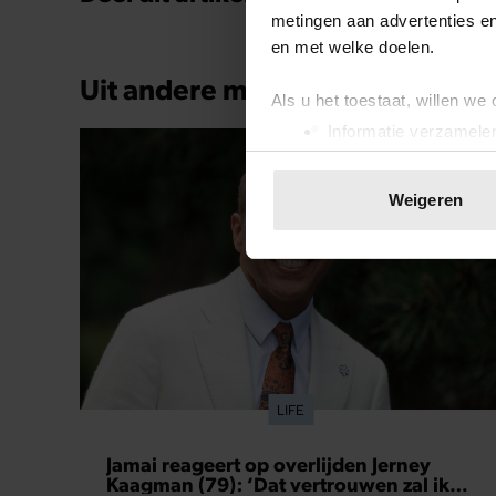
metingen aan advertenties en
en met welke doelen.
Uit andere media
Als u het toestaat, willen we
Informatie verzamelen
Uw apparaat identific
Lees meer over hoe uw perso
Weigeren
toestemming op elk moment wi
We gebruiken cookies om cont
websiteverkeer te analyseren
media, adverteren en analys
verstrekt of die ze hebben v
onze website blijft gebruiken.
LIFE
Jamai reageert op overlijden Jerney
Kaagman (79): ‘Dat vertrouwen zal ik