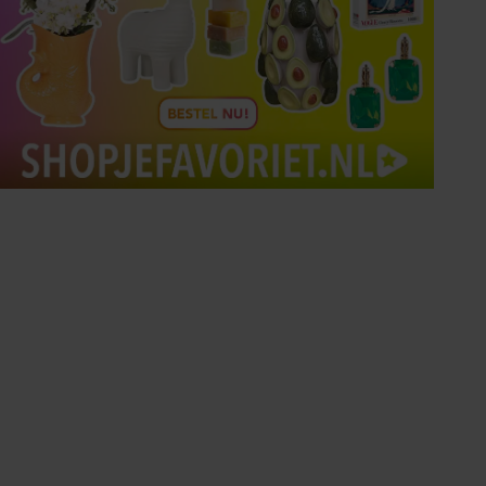
Tips om je lekker in je vel
te voelen
Met de Santé nieuwsbrief ontvang je elke
week tips om je energiek, ontspannen en in
balans te voelen.