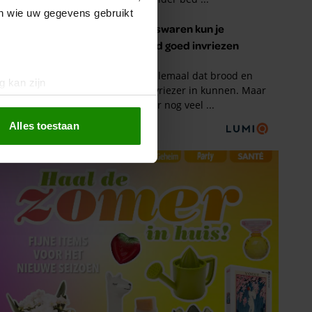
en wie uw gegevens gebruikt
g kan zijn
erprinting)
t
detailgedeelte
in. U kunt uw
Alles toestaan
 media te bieden en om ons
ze partners voor social
nformatie die u aan ze heeft
oord met onze cookies als u