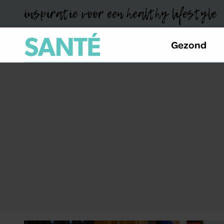
inspiratie voor een healthy lifestyle
Gezond