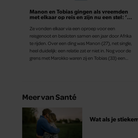
Manon en Tobias gingen als vreemden
met elkaar op reis en zijn nu een stel: ‘Ik
zei nog: dit wordt niets!’
Ze vonden elkaar via een oproep voor een
reisgenoot en besloten samen een jaar door Afrika
te rijden. Over een ding was Manon (27), net single,
heel duidelijk: een relatie zat er niet in. Nog voor de
grens met Marokko waren zij en Tobias (33) een
stel. O en van dat jaartje reizen maakten ze
meteen maar even drie jaar. “Ik had zo stellig
gezegd: dit wordt niets!”
Meer van Santé
Wat als je stieke