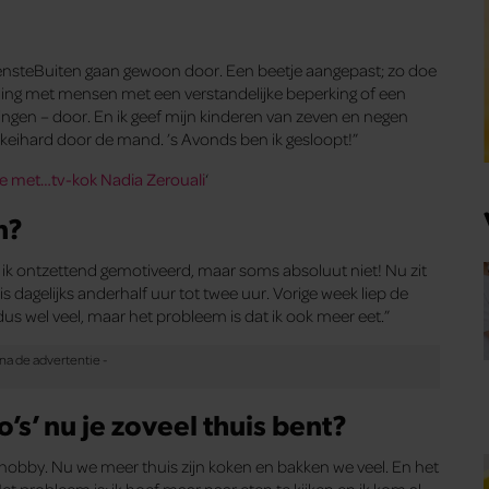
ensteBuiten gaan gewoon door. Een beetje aangepast; zo doe
teding met mensen met een verstandelijke beperking of een
ngen – door. En ik geef mijn kinderen van zeven en negen
nu keihard door de mand. ’s Avonds ben ik gesloopt!”
ne met…tv-kok Nadia Zerouali
‘
n?
en ik ontzettend gemotiveerd, maar soms absoluut niet! Nu zit
is dagelijks anderhalf uur tot twee uur. Vorige week liep de
dus wel veel, maar het probleem is dat ik ook meer eet.”
’s’ nu je zoveel thuis bent?
jn hobby. Nu we meer thuis zijn koken en bakken we veel. En het
t probleem is: ik hoef maar naar eten te kijken en ik kom al