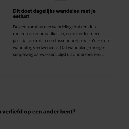
Dít doet dagelijks wandelen met je
eetlust
De een komt na een wandeling thuis en duikt
meteen de voorraadkast in, en de ander merkt
juist dat de trek in een tussendoortje na zo’n zelfde
wandeling verdwenen is. Dat wandelen je honger
simpelweg aanwakkert, blijkt uit onderzoek een
stuk te kort door de bocht. Er gebeurt iets veel
interessanters.
m verliefd op een ander bent?