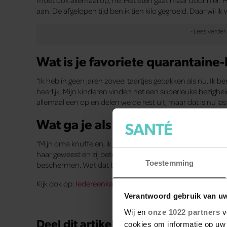
aan. De afgelopen tijd ben ik tien kilo gegroeid. Daar wil ik
Wat is je favoriete quarantaine
“Ik heb in geen jaren zoveel taartjes gebakken als nu. Ik 
heerlijk. Mijn kinderen vinden het een superleuke bezigh
allemaal een op en delen we de rest uit, maar dat is nu lasti
Wat ga je als eerste weer doen a
“Mijn oma knuffelen, ik kan niet wachten. Ze is dementerend
haar geweest en zij betekent alles voor me. Dat ik haar nu n
Toestemming
beschermen. Wat dat betreft zal ik blij zijn als we niet me
Kijk ook op:
Iedereenkankoken.nl
Verantwoord gebruik van u
Tekst Be
Wij en
onze 1022 partners
v
Deel dit artikel op social media!
cookies om informatie op uw 