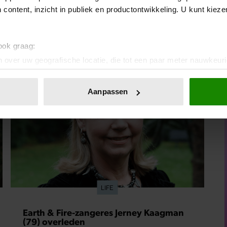
 content, inzicht in publiek en productontwikkeling. U kunt kiez
 ook graag:
 over uw geografische locatie, die tot een paar meter nauwkeuri
eren door het actief te scannen op specifieke eigenschappen (fing
onlijke gegevens worden verwerkt en stel uw voorkeuren in he
Aanpassen
jzigen of intrekken in de Cookieverklaring.
ent en advertenties te personaliseren, om functies voor social
. Ook delen we informatie over uw gebruik van onze site met on
e. Deze partners kunnen deze gegevens combineren met andere i
erzameld op basis van uw gebruik van hun services. U gaat akk
LIFE
Earth & Fire-zangeres Jerney Kaagman
(79) overleden