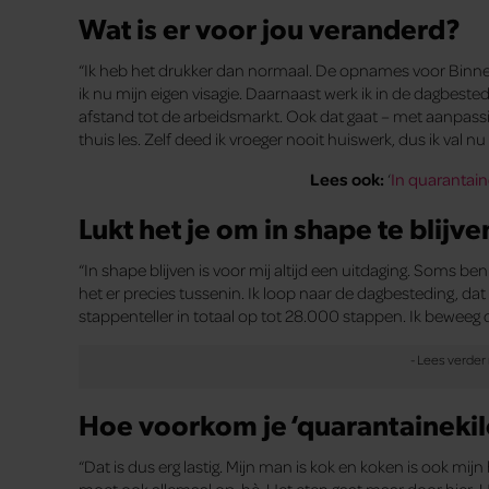
Wat is er voor jou veranderd?
“Ik heb het drukker dan normaal. De opnames voor Binn
ik nu mijn eigen visagie. Daarnaast werk ik in de dagbes
afstand tot de arbeidsmarkt. Ook dat gaat – met aanpassi
thuis les. Zelf deed ik vroeger nooit huiswerk, dus ik val 
Lees ook:
‘
In quarantai
Lukt het je om in shape te blijve
“In shape blijven is voor mij altijd een uitdaging. Soms b
het er precies tussenin. Ik loop naar de dagbesteding, dat 
stappenteller in totaal op tot 28.000 stappen. Ik beweeg 
Hoe voorkom je ‘quarantainekilo
“Dat is dus erg lastig. Mijn man is kok en koken is ook mi
moet ook allemaal op, hè. Het eten gaat maar door hier. He