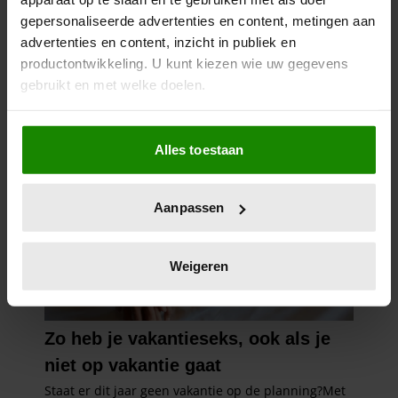
gepersonaliseerde advertenties en content, metingen aan
advertenties en content, inzicht in publiek en
productontwikkeling. U kunt kiezen wie uw gegevens
gebruikt en met welke doelen.
Als u het toestaat, willen we ook graag:
Alles toestaan
Informatie verzamelen over uw geografische
locatie, die tot een paar meter nauwkeurig kan zijn
Uw apparaat identificeren door het actief te
Aanpassen
scannen op specifieke eigenschappen (fingerprinting)
Lees meer over hoe uw persoonlijke gegevens worden
verwerkt en stel uw voorkeuren in het
detailgedeelte
in.
Weigeren
U kunt uw toestemming op elk moment wijzigen of
intrekken in de Cookieverklaring.
We gebruiken cookies om content en advertenties te
personaliseren, om functies voor social media te bieden
en om ons websiteverkeer te analyseren. Ook delen we