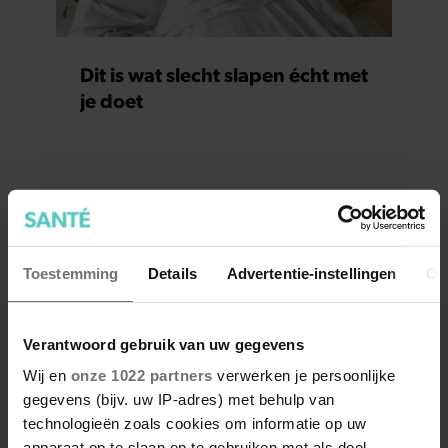
Dit is wat slecht slapen écht met
je doet
Toestemming
Details
Advertentie-instellingen
Ov
Verantwoord gebruik van uw gegevens
Wij en
onze 1022 partners
verwerken je persoonlijke
gegevens (bijv. uw IP-adres) met behulp van
technologieën zoals cookies om informatie op uw
apparaat op te slaan en te gebruiken met als doel