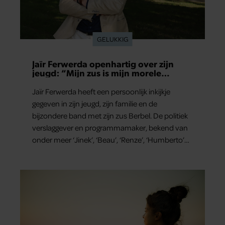
GELUKKIG
Jaïr Ferwerda openhartig over zijn
jeugd: “Mijn zus is mijn morele
kompas”
Jaïr Ferwerda heeft een persoonlijk inkijkje
gegeven in zijn jeugd, zijn familie en de
bijzondere band met zijn zus Berbel. De politiek
verslaggever en programmamaker, bekend van
onder meer ‘Jinek’, ‘Beau’, ‘Renze’, ‘Humberto’
en ‘RTL Tonight’, vertelt dat juist zijn opvoeding
de basis vormde voor zijn carrière. Nog altijd kan
hij voor advies bij zijn zus terecht.