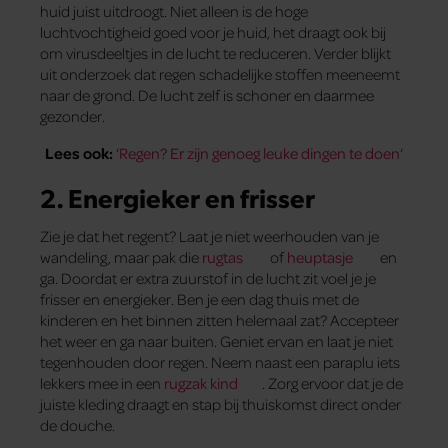
huid juist uitdroogt. Niet alleen is de hoge
luchtvochtigheid goed voor je huid, het draagt ook bij
om virusdeeltjes in de lucht te reduceren. Verder blijkt
uit onderzoek dat regen schadelijke stoffen meeneemt
naar de grond. De lucht zelf is schoner en daarmee
gezonder.
Lees ook:
‘
Regen? Er zijn genoeg leuke dingen te doen
‘
2. Energieker en frisser
Zie je dat het regent? Laat je niet weerhouden van je
wandeling, maar pak die
rugtas
of
heuptasje
en
ga. Doordat er extra zuurstof in de lucht zit voel je je
frisser en energieker. Ben je een dag thuis met de
kinderen en het binnen zitten helemaal zat? Accepteer
het weer en ga naar buiten. Geniet ervan en laat je niet
tegenhouden door regen. Neem naast een paraplu iets
lekkers mee in een
rugzak kind
. Zorg ervoor dat je de
juiste kleding draagt en stap bij thuiskomst direct onder
de douche.