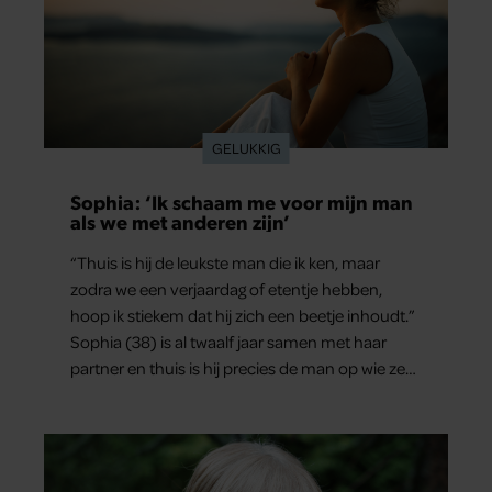
GELUKKIG
Sophia: ‘Ik schaam me voor mijn man
als we met anderen zijn’
“Thuis is hij de leukste man die ik ken, maar
zodra we een verjaardag of etentje hebben,
hoop ik stiekem dat hij zich een beetje inhoudt.”
Sophia (38) is al twaalf jaar samen met haar
partner en thuis is hij precies de man op wie ze
verliefd werd: lief, zorgzaam en grappig. Toch
merkt ze dat ze zich steeds vaker schaamt zodra
ze samen onder de mensen zijn.