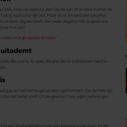
w’ plek. Hoe vervelend is dat! Op de een of andere manier zie
 heb jij waarschijnlijk ook. Maar als er iemand een proefles
n andere dag les heeft, dan weet diegene niet zo goed wie
jouw mat zijn!
meer uit je groepsles te halen
‘
n uitademt
lek die over is, is naast die ene die zo overdreven hard in-
uikt…
is
wijl jij je zo had verheugd op een rustmoment. Die de hele tijd
omdat dat beter voelt. Of die gewoon haar eigen oefeningen
 het wel alsof iedereen meer aan beweging wilt doen. In die