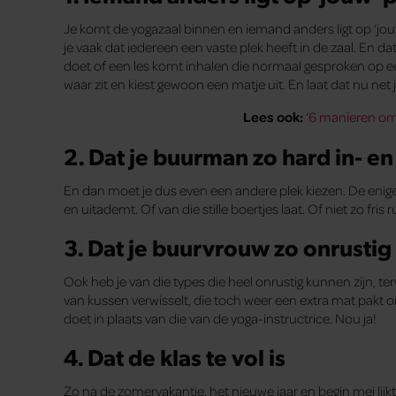
Je komt de yogazaal binnen en iemand anders ligt op ‘jou
je vaak dat iedereen een vaste plek heeft in de zaal. En dat
doet of een les komt inhalen die normaal gesproken op ee
waar zit en kiest gewoon een matje uit. En laat dat nu net 
Lees ook:
‘
6 manieren om 
2. Dat je buurman zo hard in- e
En dan moet je dus even een andere plek kiezen. De enige p
en uitademt. Of van die stille boertjes laat. Of niet zo fris r
3. Dat je buurvrouw zo onrustig 
Ook heb je van die types die heel onrustig kunnen zijn, ter
van kussen verwisselt, die toch weer een extra mat pakt 
doet in plaats van die van de yoga-instructrice. Nou ja!
4. Dat de klas te vol is
Zo na de zomervakantie, het nieuwe jaar en begin mei lijkt