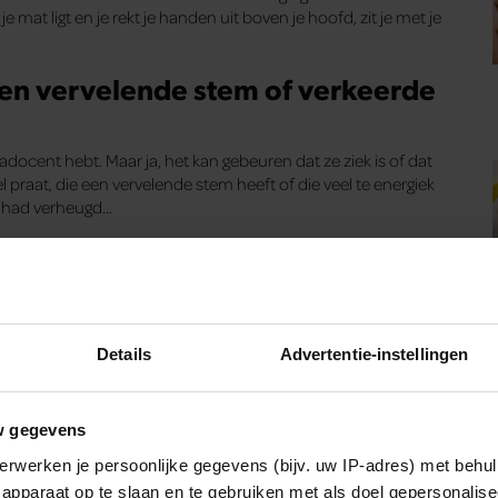
e mat ligt en je rekt je handen uit boven je hoofd, zit je met je
 een vervelende stem of verkeerde
gadocent hebt. Maar ja, het kan gebeuren dat ze ziek is of dat
el praat, die een vervelende stem heeft of die veel te energiek
zo had verheugd…
Details
Advertentie-instellingen
w gegevens
erwerken je persoonlijke gegevens (bijv. uw IP-adres) met behul
apparaat op te slaan en te gebruiken met als doel gepersonalise