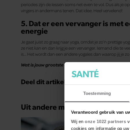
periodes zijn de lessen soms net even te vol. Dus als je op j
vingers in andermans tenen. Dat idee. Heel vervelend!
5. Dat er een vervanger is met
energie
Je gaat juist zo graag naar yoga, omdat je zo’n prettige yo
ze niet kan en dan krijg je een vervanger. Iemand die te ve
is… Het wordt dan een andere yogales dan waarop jij je 
Wat is jouw grootste ergernis?
Deel dit artikel op social media!
Toestemming
Uit andere media
Verantwoord gebruik van u
Wij en
onze 1022 partners
v
cookies om informatie op uw 