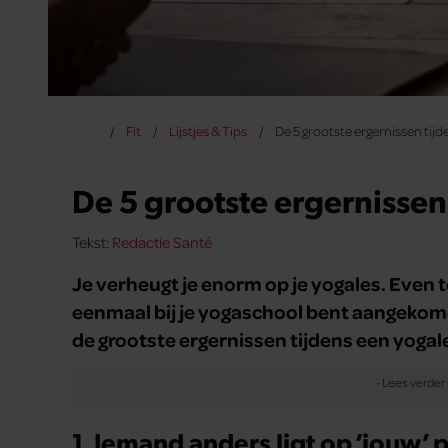
Fit
Lijstjes & Tips
De 5 grootste ergernissen tijd
De 5 grootste ergernissen
Tekst:
Redactie Santé
Je verheugt je enorm op je yogales. Even t
eenmaal bij je yogaschool bent aangekomen,
de grootste ergernissen tijdens een yogal
1. Iemand anders ligt op ‘jouw’ 