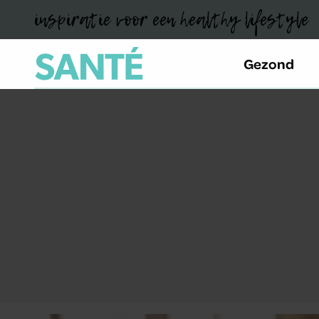
inspiratie voor een healthy lifestyle
Gezond