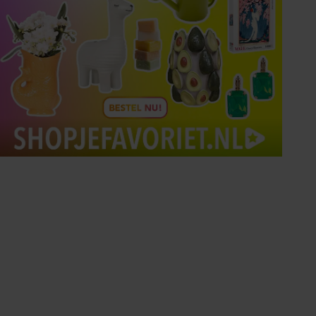
Tips om je lekker in je vel
te voelen
Met de Santé nieuwsbrief ontvang je elke
week tips om je energiek, ontspannen en in
balans te voelen.