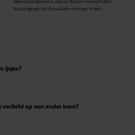
televisieprogramma, dat na 39 jaar verdwijnt door
bezuinigingen bij de publieke omroep. In een
interview met Leeuwarder Courant vertelt de
presentatrice hoe dubbel dat voor haar voelt.
Hoewel ze uitkijkt naar de laatste reeks, vindt ze
het ook verdrietig dat een televisieklassieker
verdwijnt.
 ijsjes?
m verliefd op een ander bent?