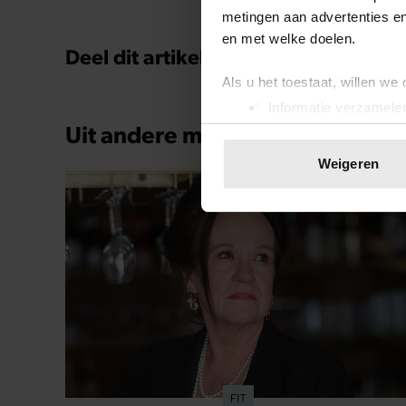
metingen aan advertenties en
en met welke doelen.
Deel dit artikel op social media!
Als u het toestaat, willen we
Informatie verzamelen
Uit andere media
Uw apparaat identific
Lees meer over hoe uw perso
Weigeren
toestemming op elk moment wi
We gebruiken cookies om cont
websiteverkeer te analyseren
media, adverteren en analys
verstrekt of die ze hebben v
onze website blijft gebruiken.
FIT