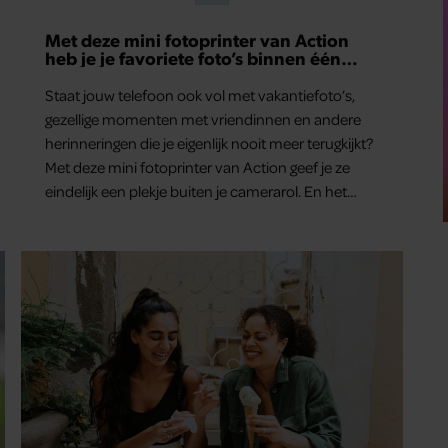
Met deze mini fotoprinter van Action
heb je je favoriete foto’s binnen één
minuut in handen
Staat jouw telefoon ook vol met vakantiefoto’s,
gezellige momenten met vriendinnen en andere
herinneringen die je eigenlijk nooit meer terugkijkt?
Met deze mini fotoprinter van Action geef je ze
eindelijk een plekje buiten je camerarol. En het
leuke: binnen één minuut heb je jouw foto al in
handen.