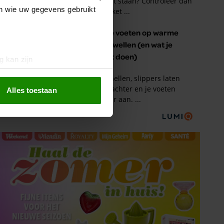
en wie uw gegevens gebruikt
g kan zijn
erprinting)
t
detailgedeelte
in. U kunt uw
Alles toestaan
 media te bieden en om ons
ze partners voor social
nformatie die u aan ze heeft
oord met onze cookies als u