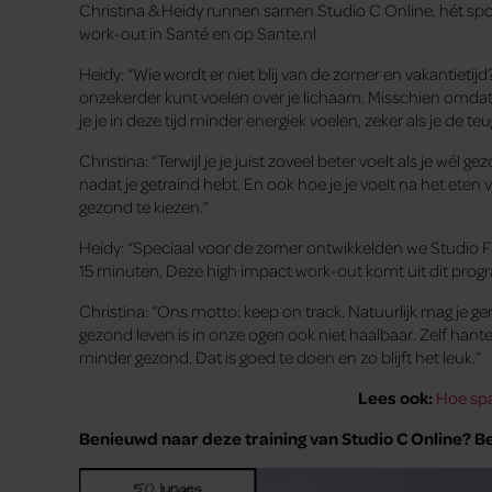
Christina & Heidy runnen samen Studio C Online, hét spo
work-out in Santé en op Sante.nl
Heidy: “Wie wordt er niet blij van de zomer en vakantietijd? 
onzekerder kunt voelen over je lichaam. Misschien omdat j
je je in deze tijd minder energiek voelen, zeker als je de 
Christina: “Terwijl je je juist zoveel beter voelt als je wél 
nadat je getraind hebt. En ook hoe je je voelt na het eten 
gezond te kiezen.”
Heidy: “Speciaal voor de zomer ontwikkelden we Studio
15 minuten. Deze high impact work-out komt uit dit progr
Christina: “Ons motto: keep on track. Natuurlijk mag je g
gezond leven is in onze ogen ook niet haalbaar. Zelf han
minder gezond. Dat is goed te doen en zo blijft het leuk.”
Lees ook:
Hoe spa
Benieuwd naar deze training van Studio C Online? Be