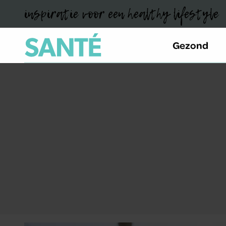
inspiratie voor een healthy lifestyle
Gezond