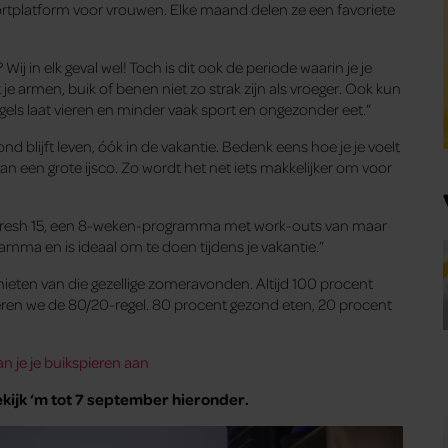
rtplatform voor vrouwen. Elke maand delen ze een favoriete
Wij in elk geval wel! Toch is dit ook de periode waarin je je
e armen, buik of benen niet zo strak zijn als vroeger. Ook kun
teugels laat vieren en minder vaak sport en ongezonder eet.”
gezond blijft leven, óók in de vakantie. Bedenk eens hoe je je voelt
van een grote ijsco. Zo wordt het net iets makkelijker om voor
 Fresh 15, een 8-weken-programma met work-outs van maar
amma en is ideaal om te doen tijdens je vakantie.”
enieten van die gezellige zomeravonden. Altijd 100 procent
teren we de 80/20-regel. 80 procent gezond eten, 20 procent
n je je buikspieren aan
kijk ‘m
tot 7 september
hieronder.