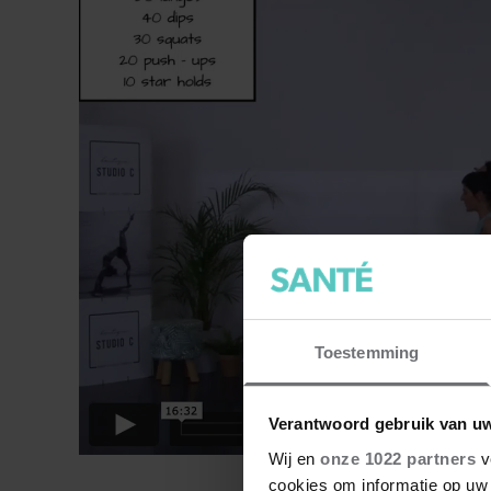
Toestemming
Verantwoord gebruik van u
Wij en
onze 1022 partners
v
Lees ook:
‘Met deze tip
cookies om informatie op uw 