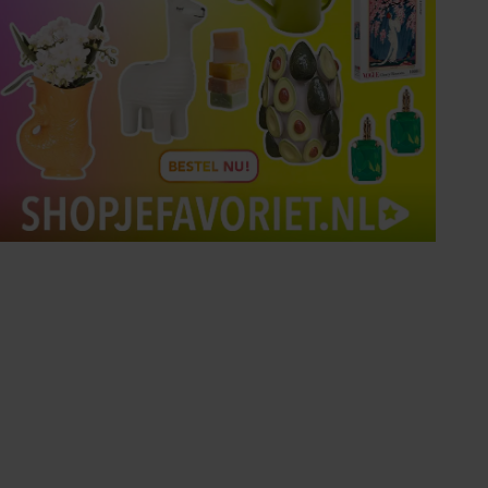
Tips om je lekker in je vel
te voelen
Met de Santé nieuwsbrief ontvang je elke
week tips om je energiek, ontspannen en in
balans te voelen.