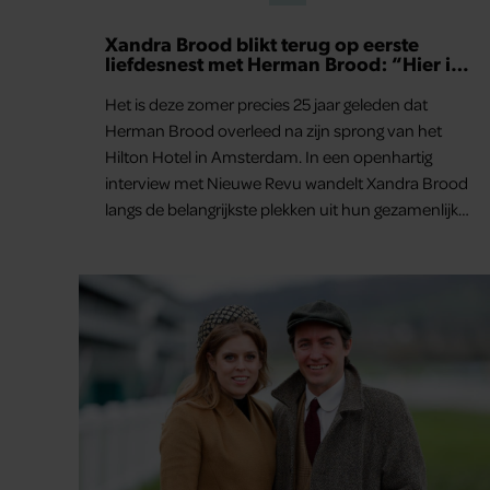
Xandra Brood blikt terug op eerste
liefdesnest met Herman Brood: “Hier is
Lola geboren”
Het is deze zomer precies 25 jaar geleden dat
Herman Brood overleed na zijn sprong van het
Hilton Hotel in Amsterdam. In een openhartig
interview met Nieuwe Revu wandelt Xandra Brood
langs de belangrijkste plekken uit hun gezamenlijke
verleden. Vooral de woning aan de Lange
Leidsedwarsstraat roept een stortvloed aan
herinneringen op. Daar begon hun leven samen
en werd dochter Lola geboren.