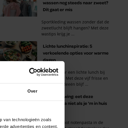
Over
p van technologieën zoals
erde advertenties en content,