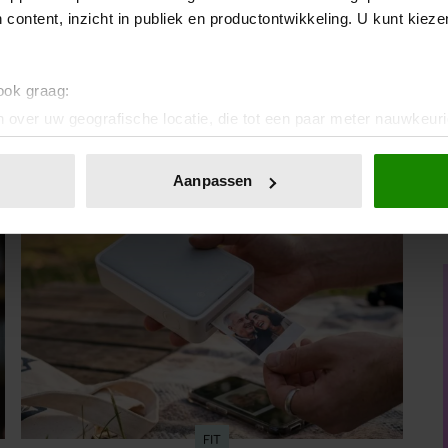
 content, inzicht in publiek en productontwikkeling. U kunt kiez
Beeld: Getty Images
 ook graag:
 over uw geografische locatie, die tot een paar meter nauwkeuri
eren door het actief te scannen op specifieke eigenschappen (fing
onlijke gegevens worden verwerkt en stel uw voorkeuren in he
Aanpassen
jzigen of intrekken in de Cookieverklaring.
ent en advertenties te personaliseren, om functies voor social
. Ook delen we informatie over uw gebruik van onze site met on
e. Deze partners kunnen deze gegevens combineren met andere i
erzameld op basis van uw gebruik van hun services. U gaat akk
FIT