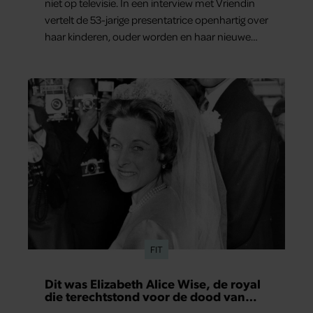
niet op televisie. In een interview met Vriendin
vertelt de 53-jarige presentatrice openhartig over
haar kinderen, ouder worden en haar nieuwe
kinderboek Chill. Ook blikt ze terug op haar jeugd
en deelt ze welke levenslessen haar vandaag de
dag het meest bezighouden.
FIT
Dit was Elizabeth Alice Wise, de royal
die terechtstond voor de dood van
haar baby