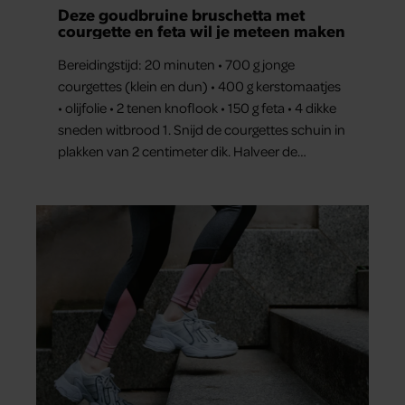
Deze goudbruine bruschetta met
courgette en feta wil je meteen maken
Bereidingstijd: 20 minuten • 700 g jonge
courgettes (klein en dun) • 400 g kerstomaatjes
• olijfolie • 2 tenen knoflook • 150 g feta • 4 dikke
sneden witbrood 1. Snijd de courgettes schuin in
plakken van 2 centimeter dik. Halveer de
tomaatjes. Pel en hak de knoflook. 2. Verhit een
scheut olie in…