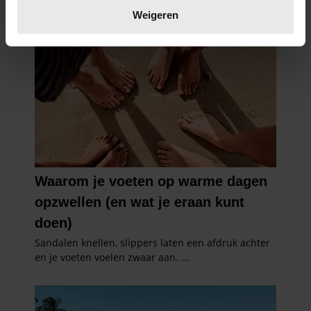
verwerkt en stel uw voorkeuren in het
detailgedeelte
in.
Weigeren
U kunt uw toestemming op elk moment wijzigen of
intrekken in de Cookieverklaring.
We gebruiken cookies om content en advertenties te
personaliseren, om functies voor social media te bieden
en om ons websiteverkeer te analyseren. Ook delen we
informatie over uw gebruik van onze site met onze
partners voor social media, adverteren en analyse. Deze
partners kunnen deze gegevens combineren met andere
informatie die u aan ze heeft verstrekt of die ze hebben
verzameld op basis van uw gebruik van hun services. U
gaat akkoord met onze cookies als u onze website blijft
gebruiken.