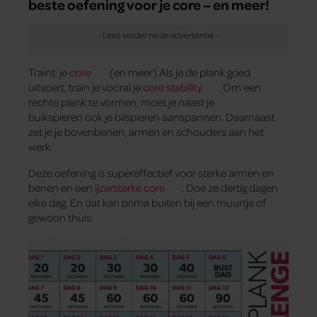
beste oefening voor je core – en meer!
Traint: je
core
(en meer) Als je de plank goed
uitvoert, train je vooral je
core stability
. Om een
rechte plank te vormen, moet je naast je
buikspieren ook je bilspieren aanspannen. Daarnaast
zet je je bovenbenen, armen en schouders aan het
werk.
Deze oefening is supereffectief voor sterke armen en
benen en een
ijzersterke core
. Doe ze dertig dagen
elke dag. En dat kan prima buiten bij een muurtje of
gewoon thuis.