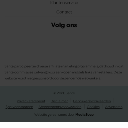
Klantenservice
Contact
Volg ons
Santé participeert in diverse affiliate marketing programma’s, dat houdt in dat
Santé commissies ontvangt voor aankopen middels links van retailers. Deze
website wordt niet gesponsord door de genoemde webwinkels.
© 2026 Santé
Privacy statement
Disclaimer
Gebruikersvoorwaarden
Spelvoorwaarden
Abonnementsvoorwaarden
Cookies
Adverteren
Website gerealiseerd door
MediaSoep