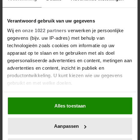
Verantwoord gebruik van uw gegevens
Wij en
onze 1022 partners
verwerken je persoonlijke
gegevens (bijv. uw IP-adres) met behulp van
technologieën zoals cookies om informatie op uw
apparaat op te slaan en te gebruiken met als doel
gepersonaliseerde advertenties en content, metingen aan
advertenties en content, inzicht in publiek en
productontwikkeling. U kunt kiezen wie uw gegevens
gebruikt en met welke doelen.
Als u het toestaat, willen we ook graag:
Alles toestaan
Informatie verzamelen over uw geografische
locatie, die tot een paar meter nauwkeurig kan zijn
Uw apparaat identificeren door het actief te
Aanpassen
scannen op specifieke eigenschappen (fingerprinting)
Lees meer over hoe uw persoonlijke gegevens worden