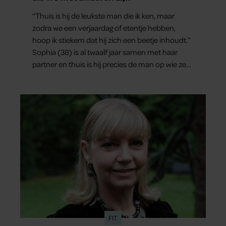
“Thuis is hij de leukste man die ik ken, maar
zodra we een verjaardag of etentje hebben,
hoop ik stiekem dat hij zich een beetje inhoudt.”
Sophia (38) is al twaalf jaar samen met haar
partner en thuis is hij precies de man op wie ze
verliefd werd: lief, zorgzaam en grappig. Toch
merkt ze dat ze zich steeds vaker schaamt zodra
ze samen onder de mensen zijn.
FIT