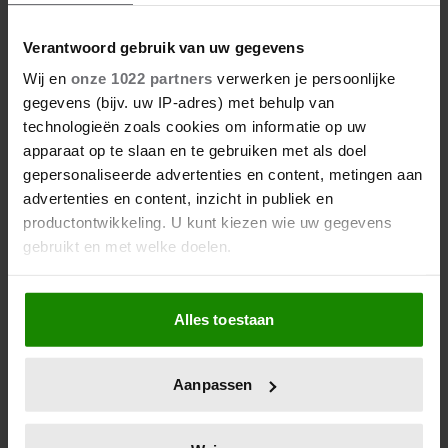
beter maken (en weinig tijd
kosten)
Verantwoord gebruik van uw gegevens
Wij en
onze 1022 partners
verwerken je persoonlijke
gegevens (bijv. uw IP-adres) met behulp van
technologieën zoals cookies om informatie op uw
apparaat op te slaan en te gebruiken met als doel
gepersonaliseerde advertenties en content, metingen aan
advertenties en content, inzicht in publiek en
productontwikkeling. U kunt kiezen wie uw gegevens
gebruikt en met welke doelen.
Als u het toestaat, willen we ook graag:
Dit is wat slecht slapen écht met
Alles toestaan
Informatie verzamelen over uw geografische
je doet
locatie, die tot een paar meter nauwkeurig kan zijn
Uw apparaat identificeren door het actief te
Aanpassen
scannen op specifieke eigenschappen (fingerprinting)
Lees meer over hoe uw persoonlijke gegevens worden
verwerkt en stel uw voorkeuren in het
detailgedeelte
in.