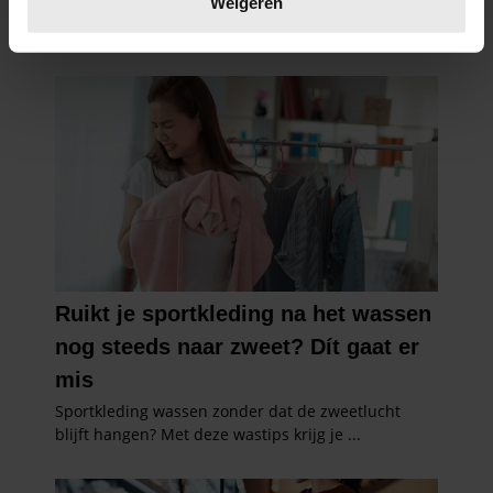
Weigeren
U kunt uw toestemming op elk moment wijzigen of
intrekken in de Cookieverklaring.
We gebruiken cookies om content en advertenties te
personaliseren, om functies voor social media te bieden
en om ons websiteverkeer te analyseren. Ook delen we
informatie over uw gebruik van onze site met onze
partners voor social media, adverteren en analyse. Deze
partners kunnen deze gegevens combineren met andere
informatie die u aan ze heeft verstrekt of die ze hebben
verzameld op basis van uw gebruik van hun services. U
gaat akkoord met onze cookies als u onze website blijft
gebruiken.