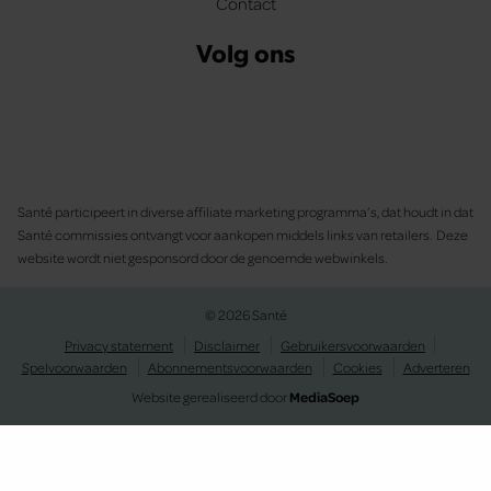
Contact
Volg ons
Santé participeert in diverse affiliate marketing programma’s, dat houdt in dat
Santé commissies ontvangt voor aankopen middels links van retailers. Deze
website wordt niet gesponsord door de genoemde webwinkels.
© 2026 Santé
Privacy statement
Disclaimer
Gebruikersvoorwaarden
Spelvoorwaarden
Abonnementsvoorwaarden
Cookies
Adverteren
Website gerealiseerd door
MediaSoep