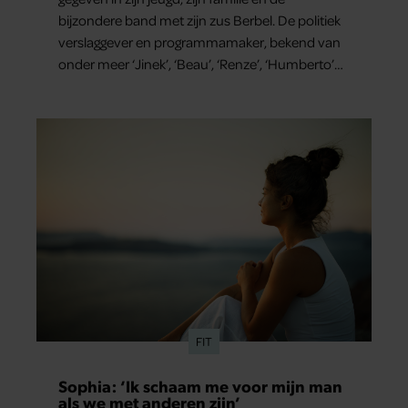
bijzondere band met zijn zus Berbel. De politiek
verslaggever en programmamaker, bekend van
onder meer ‘Jinek’, ‘Beau’, ‘Renze’, ‘Humberto’
en ‘RTL Tonight’, vertelt dat juist zijn opvoeding
de basis vormde voor zijn carrière. Nog altijd kan
hij voor advies bij zijn zus terecht.
FIT
Sophia: ‘Ik schaam me voor mijn man
als we met anderen zijn’