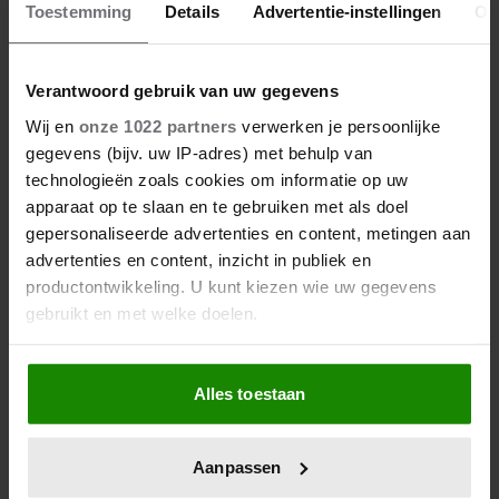
Toestemming
Details
Advertentie-instellingen
Ov
je doet
Verantwoord gebruik van uw gegevens
Wij en
onze 1022 partners
verwerken je persoonlijke
gegevens (bijv. uw IP-adres) met behulp van
technologieën zoals cookies om informatie op uw
apparaat op te slaan en te gebruiken met als doel
gepersonaliseerde advertenties en content, metingen aan
advertenties en content, inzicht in publiek en
productontwikkeling. U kunt kiezen wie uw gegevens
gebruikt en met welke doelen.
Als u het toestaat, willen we ook graag:
Alles toestaan
Informatie verzamelen over uw geografische
locatie, die tot een paar meter nauwkeurig kan zijn
Uw apparaat identificeren door het actief te
Aanpassen
scannen op specifieke eigenschappen (fingerprinting)