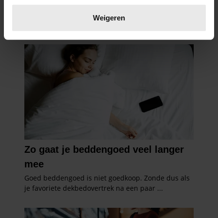
Lees meer over hoe uw persoonlijke gegevens worden
verwerkt en stel uw voorkeuren in het
detailgedeelte
in.
Weigeren
U kunt uw toestemming op elk moment wijzigen of
intrekken in de Cookieverklaring.
We gebruiken cookies om content en advertenties te
personaliseren, om functies voor social media te bieden
en om ons websiteverkeer te analyseren. Ook delen we
informatie over uw gebruik van onze site met onze
partners voor social media, adverteren en analyse. Deze
partners kunnen deze gegevens combineren met andere
informatie die u aan ze heeft verstrekt of die ze hebben
verzameld op basis van uw gebruik van hun services. U
gaat akkoord met onze cookies als u onze website blijft
gebruiken.