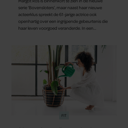
Margôt Ros is binnenkort te zien in de nieuwe
serie ‘Bovensloters’, maar naast haar nieuwe
acteerklus spreekt de 61-jarige actrice ook
openhartig over een ingrijpende gebeurtenis die
haar leven voorgoed veranderde. In een
interview met Margriet vertelt de maker en
actrice van ‘Toren C’ hoe een ernstig ongeluk
haar dwong anders naar zichzelf en haar
gezondheid te kijken. “Mijn leven steekt nu
anders in elkaar”, zegt ze.
FIT