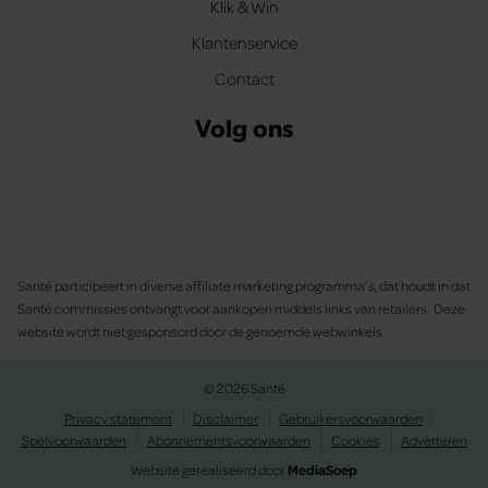
Klik & Win
Klantenservice
Contact
Volg ons
Santé participeert in diverse affiliate marketing programma’s, dat houdt in dat
Santé commissies ontvangt voor aankopen middels links van retailers. Deze
website wordt niet gesponsord door de genoemde webwinkels.
© 2026 Santé
Privacy statement
Disclaimer
Gebruikersvoorwaarden
Spelvoorwaarden
Abonnementsvoorwaarden
Cookies
Adverteren
Website gerealiseerd door
MediaSoep