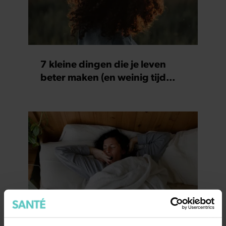
7 kleine dingen die je leven
beter maken (en weinig tijd
kosten)
Dit is wat slecht slapen écht met