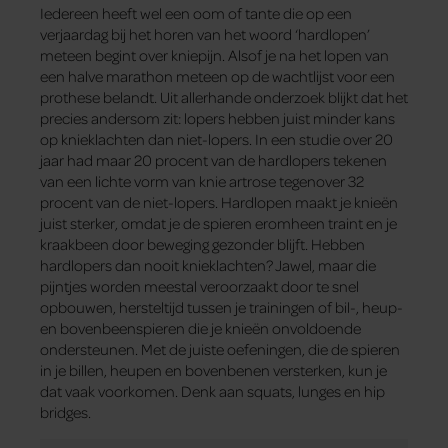
Iedereen heeft wel een oom of tante die op een
verjaardag bij het horen van het woord ‘hardlopen’
meteen begint over kniepijn. Alsof je na het lopen van
een halve marathon meteen op de wachtlijst voor een
prothese belandt. Uit allerhande onderzoek blijkt dat het
precies andersom zit: lopers hebben juist minder kans
op knieklachten dan niet-lopers. In een studie over 20
jaar had maar 20 procent van de hardlopers tekenen
van een lichte vorm van knie artrose tegenover 32
procent van de niet-lopers. Hardlopen maakt je knieën
juist sterker, omdat je de spieren eromheen traint en je
kraakbeen door beweging gezonder blijft. Hebben
hardlopers dan nooit knieklachten? Jawel, maar die
pijntjes worden meestal veroorzaakt door te snel
opbouwen, hersteltijd tussen je trainingen of bil-, heup-
en bovenbeenspieren die je knieën onvoldoende
ondersteunen. Met de juiste oefeningen, die de spieren
in je billen, heupen en bovenbenen versterken, kun je
dat vaak voorkomen. Denk aan squats, lunges en hip
bridges.