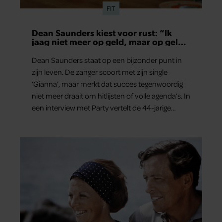
FIT
partners kunnen deze gegevens combineren met andere
informatie die u aan ze heeft verstrekt of die ze hebben
Dean Saunders kiest voor rust: “Ik
verzameld op basis van uw gebruik van hun services. U
jaag niet meer op geld, maar op geluk
gaat akkoord met onze cookies als u onze website blijft
en gezondheid”
gebruiken.
Dean Saunders staat op een bijzonder punt in
zijn leven. De zanger scoort met zijn single
‘Gianna’, maar merkt dat succes tegenwoordig
niet meer draait om hitlijsten of volle agenda’s. In
een interview met Party vertelt de 44-jarige
artiest dat hij bewust gas terugneemt. Zijn gezin
staat voorop en ook over het gemis van zijn
oudste zoon London spreekt hij openhartig.