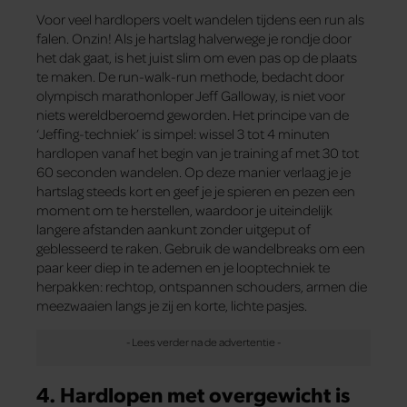
Voor veel hardlopers voelt wandelen tijdens een run als
falen. Onzin! Als je hartslag halverwege je rondje door
het dak gaat, is het juist slim om even pas op de plaats
te maken. De run-walk-run methode, bedacht door
olympisch marathonloper Jeff Galloway, is niet voor
niets wereldberoemd geworden. Het principe van de
‘Jeffing-techniek’ is simpel: wissel 3 tot 4 minuten
hardlopen vanaf het begin van je training af met 30 tot
60 seconden wandelen. Op deze manier verlaag je je
hartslag steeds kort en geef je je spieren en pezen een
moment om te herstellen, waardoor je uiteindelijk
langere afstanden aankunt zonder uitgeput of
geblesseerd te raken. Gebruik de wandelbreaks om een
paar keer diep in te ademen en je looptechniek te
herpakken: rechtop, ontspannen schouders, armen die
meezwaaien langs je zij en korte, lichte pasjes.
4. Hardlopen met overgewicht is