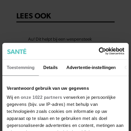
LEES OOK
Au! Dit helpt bij een wespensteek
Dít is waarom traplopen zo zwaar voelt
(spoiler: het ligt niet aan je conditie)
Toestemming
Details
Advertentie-instellingen
Ov
Verantwoord gebruik van uw gegevens
Hoe ongezond zijn ijsjes?
Wij en
onze 1022 partners
verwerken je persoonlijke
Waarom je voeten op warme dagen
gegevens (bijv. uw IP-adres) met behulp van
opzwellen (en wat je eraan kunt doen)
technologieën zoals cookies om informatie op uw
apparaat op te slaan en te gebruiken met als doel
gepersonaliseerde advertenties en content, metingen aan