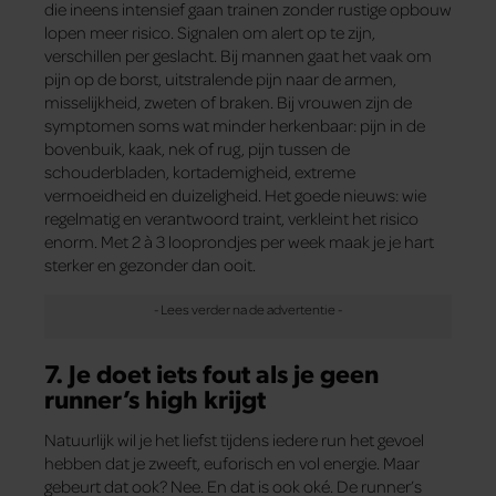
die ineens intensief gaan trainen zonder rustige opbouw
lopen meer risico. Signalen om alert op te zijn,
verschillen per geslacht. Bij mannen gaat het vaak om
pijn op de borst, uitstralende pijn naar de armen,
misselijkheid, zweten of braken. Bij vrouwen zijn de
symptomen soms wat minder herkenbaar: pijn in de
bovenbuik, kaak, nek of rug, pijn tussen de
schouderbladen, kortademigheid, extreme
vermoeidheid en duizeligheid. Het goede nieuws: wie
regelmatig en verantwoord traint, verkleint het risico
enorm. Met 2 à 3 looprondjes per week maak je je hart
sterker en gezonder dan ooit.
7. Je doet iets fout als je geen
runner’s high krijgt
Natuurlijk wil je het liefst tijdens iedere run het gevoel
hebben dat je zweeft, euforisch en vol energie. Maar
gebeurt dat ook? Nee. En dat is ook oké. De runner’s