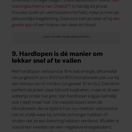
trainingsschema van ChatGPT
is handig als je wat
houvast zoekt en veel basiskennis hebt, maar je mist de
persoonlijke begeleiding. Daarvoor ben je beter af bij
een
goede app
of een trainer van vlees en bloed.
9. Hardlopen is dé manier om
lekker snel af te vallen
Met hardlopen verbrand je flink wat energie, afhankelijk
van je gewicht zo’n 600 tot 800 kilocalorieën per uur bij
een tempo van 6 min/km (ongeveer 10 km/u). Dat klinkt
perfect als je een paar kilo wilt kwijtraken, maar er zit een
addertje onder het gras. Van hardlopen krijg je namelijk
ook (veel) meer trek. De meeste lopers eten de
kilocalorieën die ze tijdens hun run hebben verbrand er
net zo vrolijk weer bij, omdat ze honger hebben of
vinden dat ze een beloning hebben verdiend. Afvallen is
vooral een kwestie van een negatieve energiebalans: