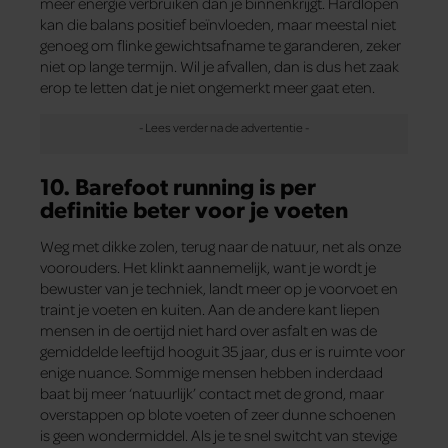
meer energie verbruiken dan je binnenkrijgt. Hardlopen
kan die balans positief beïnvloeden, maar meestal niet
genoeg om flinke gewichtsafname te garanderen, zeker
niet op lange termijn. Wil je afvallen, dan is dus het zaak
erop te letten dat je niet ongemerkt meer gaat eten.
10. Barefoot running is per
definitie beter voor je voeten
Weg met dikke zolen, terug naar de natuur, net als onze
voorouders. Het klinkt aannemelijk, want je wordt je
bewuster van je techniek, landt meer op je voorvoet en
traint je voeten en kuiten. Aan de andere kant liepen
mensen in de oertijd niet hard over asfalt en was de
gemiddelde leeftijd hooguit 35 jaar, dus er is ruimte voor
enige nuance. Sommige mensen hebben inderdaad
baat bij meer ‘natuurlijk’ contact met de grond, maar
overstappen op blote voeten of zeer dunne schoenen
is geen wondermiddel. Als je te snel switcht van stevige