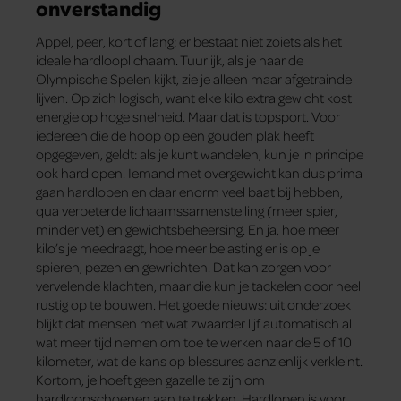
onverstandig
Appel, peer, kort of lang: er bestaat niet zoiets als het
ideale hardlooplichaam. Tuurlijk, als je naar de
Olympische Spelen kijkt, zie je alleen maar afgetrainde
lijven. Op zich logisch, want elke kilo extra gewicht kost
energie op hoge snelheid. Maar dat is topsport. Voor
iedereen die de hoop op een gouden plak heeft
opgegeven, geldt: als je kunt wandelen, kun je in principe
ook hardlopen. Iemand met overgewicht kan dus prima
gaan hardlopen en daar enorm veel baat bij hebben,
qua verbeterde lichaamssamenstelling (meer spier,
minder vet) en gewichtsbeheersing. En ja, hoe meer
kilo’s je meedraagt, hoe meer belasting er is op je
spieren, pezen en gewrichten. Dat kan zorgen voor
vervelende klachten, maar die kun je tackelen door heel
rustig op te bouwen. Het goede nieuws: uit onderzoek
blijkt dat mensen met wat zwaarder lijf automatisch al
wat meer tijd nemen om toe te werken naar de 5 of 10
kilometer, wat de kans op blessures aanzienlijk verkleint.
Kortom, je hoeft geen gazelle te zijn om
hardloopschoenen aan te trekken. Hardlopen is voor