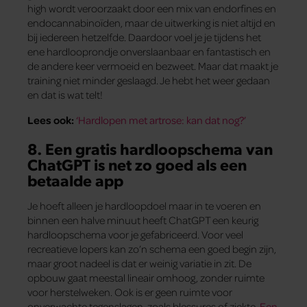
high wordt veroorzaakt door een mix van endorfines en
endocannabinoïden, maar de uitwerking is niet altijd en
bij iedereen hetzelfde. Daardoor voel je je tijdens het
ene hardlooprondje onverslaanbaar en fantastisch en
de andere keer vermoeid en bezweet. Maar dat maakt je
training niet minder geslaagd. Je hebt het weer gedaan
en dat is wat telt!
Lees ook:
‘Hardlopen met artrose: kan dat nog?’
8. Een gratis hardloopschema van
ChatGPT is net zo goed als een
betaalde app
Je hoeft alleen je hardloopdoel maar in te voeren en
binnen een halve minuut heeft ChatGPT een keurig
hardloopschema voor je gefabriceerd. Voor veel
recreatieve lopers kan zo’n schema een goed begin zijn,
maar groot nadeel is dat er weinig variatie in zit. De
opbouw gaat meestal lineair omhoog, zonder ruimte
voor herstelweken. Ook is er geen ruimte voor
onverwachte tegenslagen, zoals blessures of ziekte.
Een