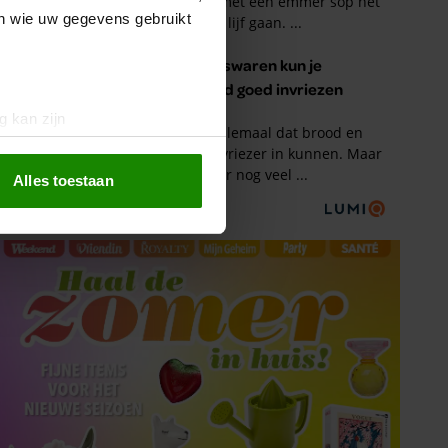
en wie uw gegevens gebruikt
g kan zijn
erprinting)
t
detailgedeelte
in. U kunt uw
Alles toestaan
 media te bieden en om ons
ze partners voor social
nformatie die u aan ze heeft
oord met onze cookies als u