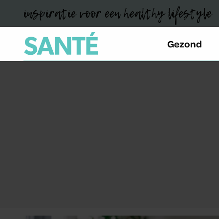
inspiratie voor een healthy lifestyle
Gezond