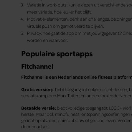
Variatie in work-outs: kun je kiezen uit verschillende s
meer variatie, hoe leuker het blijft.
Motivatie-elementen: denk aan challenges, beloninge
virtuele push om gemotiveerd te blijven.
Privacy: hoe gaat de app om met jouw gegevens? Check
worden en waarvoor.
Populaire sportapps
Fitchannel
Fitchannel is een Nederlands online fitness platfor
Gratis versie:
je hebt toegang tot enkele proef- lessen,
schaatskampioen Mark Tuitert en andere bekende Nederl
Betaalde versie:
biedt volledige toegang tot 1.000+ work
herstel. Maar ook mindfulness, ontspanningsoefeningen 
gericht op afvallen, spieropbouw of gezond leven. Verde
door coaches.