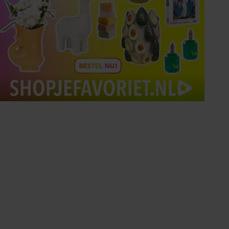
Tips om je lekker in je vel
te voelen
Met de Santé nieuwsbrief ontvang je elke
week tips om je energiek, ontspannen en in
balans te voelen.