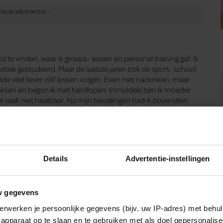
l te vinden, waar ik groeps- lessen en personal training gaf. Ik
etiek gestudeerd. Maar de laatste jaren trok de sport- school
lde veel liever zélf lessen volgen. Even niet nadenken, maar
 boksen en begon ik met hardlopen. Inmiddels ben ik moeder
l vaak niet haalbaar. Na mijn bevallingen had ik bovendien
bij mijn gezin wilde zijn. Thuis trainen was daarom ideaal.
k-outs van tien minuten. Op Instagram volg ik een
rtig en merkte ik dat ik ’s ochtends stram wakker werd.
eitswork-outs, gewoon thuis in mijn chillpak. Daarnaast heb ik
 met work-outs voor beginners en voedingsadvies. Het is
Details
Advertentie-instellingen
5-jarigen te motiveren om thuis meer te bewegen.”
w gegevens
erwerken je persoonlijke gegevens (bijv. uw IP-adres) met behul
apparaat op te slaan en te gebruiken met als doel gepersonalise