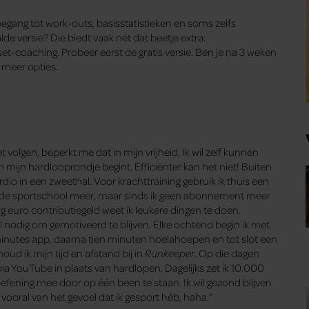
toegang tot work-outs, basisstatistieken en soms zelfs
e versie? Die biedt vaak nét dat beetje extra:
-coaching. Probeer eerst de gratis versie. Ben je na 3 weken
 meer opties.
 volgen, beperkt me dat in mijn vrijheid. Ik wil zelf kunnen
 mijn hardlooprondje begint. Efficiënter kan het niet! Buiten
ardio in een zweethal. Voor krachttraining gebruik ik thuis een
edt de sportschool meer, maar sinds ik geen abonnement meer
tig euro contributiegeld weet ik leukere dingen te doen.
l nodig om gemotiveerd te blijven. Elke ochtend begin ik met
inutes app, daarna tien minuten hoelahoepen en tot slot een
ud ik mijn tijd en afstand bij in
Runkeeper
. Op die dagen
via YouTube in plaats van hardlopen. Dagelijks zet ik 10.000
fening mee door op één been te staan. Ik wil gezond blijven
vooral van het gevoel dat ik gesport héb, haha.”