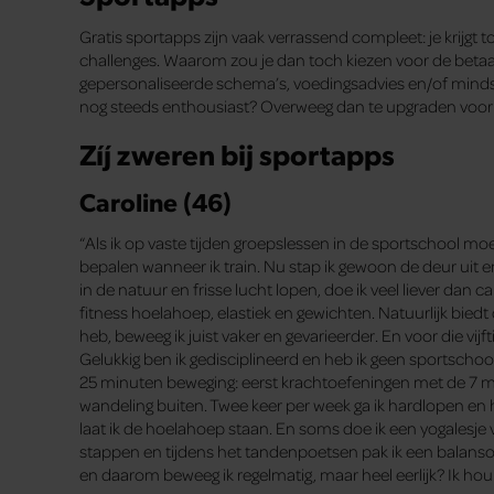
Gratis sportapps zijn vaak verrassend compleet: je krijgt 
challenges. Waarom zou je dan toch kiezen voor de betaald
gepersonaliseerde schema’s, voedingsadvies en/of mindset
nog steeds enthousiast? Overweeg dan te upgraden voor
Zíj zweren bij sportapps
Caroline (46)
“Als ik op vaste tijden groepslessen in de sportschool moet
bepalen wanneer ik train. Nu stap ik gewoon de deur uit en
in de natuur en frisse lucht lopen, doe ik veel liever dan c
fitness hoelahoep, elastiek en gewichten. Natuurlijk bi
heb, beweeg ik juist vaker en gevarieerder. En voor die vijf
Gelukkig ben ik gedisciplineerd en heb ik geen sportschoo
25 minuten beweging: eerst krachtoefeningen met de 7 m
wandeling buiten. Twee keer per week ga ik hardlopen en ho
laat ik de hoelahoep staan. En soms doe ik een yogalesje 
stappen en tijdens het tandenpoetsen pak ik een balansoe
en daarom beweeg ik regelmatig, maar heel eerlijk? Ik hou 