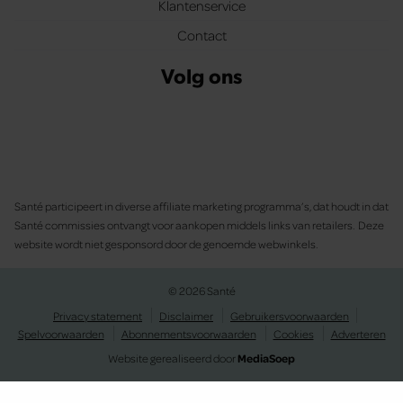
Klantenservice
Contact
Volg ons
Santé participeert in diverse affiliate marketing programma’s, dat houdt in dat
Santé commissies ontvangt voor aankopen middels links van retailers. Deze
website wordt niet gesponsord door de genoemde webwinkels.
© 2026 Santé
Privacy statement
Disclaimer
Gebruikersvoorwaarden
Spelvoorwaarden
Abonnementsvoorwaarden
Cookies
Adverteren
Website gerealiseerd door
MediaSoep