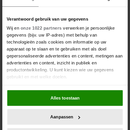
30 graden? Dit is de beste
kleding om te dragen bij warm
weer
Verantwoord gebruik van uw gegevens
Wij en
onze 1022 partners
verwerken je persoonlijke
gegevens (bijv. uw IP-adres) met behulp van
technologieën zoals cookies om informatie op uw
apparaat op te slaan en te gebruiken met als doel
gepersonaliseerde advertenties en content, metingen aan
advertenties en content, inzicht in publiek en
productontwikkeling. U kunt kiezen wie uw gegevens
gebruikt en met welke doelen.
Als u het toestaat, willen we ook graag:
Alles toestaan
Informatie verzamelen over uw geografische
locatie, die tot een paar meter nauwkeurig kan zijn
Uw apparaat identificeren door het actief te
Aanpassen
scannen op specifieke eigenschappen (fingerprinting)
Lees meer over hoe uw persoonlijke gegevens worden