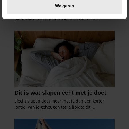
verwerkt en stel uw voorkeuren in het
detailgedeelte
in.
Weigeren
U kunt uw toestemming op elk moment wijzigen of
intrekken in de Cookieverklaring.
We gebruiken cookies om content en advertenties te
personaliseren, om functies voor social media te bieden
en om ons websiteverkeer te analyseren. Ook delen we
informatie over uw gebruik van onze site met onze
partners voor social media, adverteren en analyse. Deze
partners kunnen deze gegevens combineren met andere
informatie die u aan ze heeft verstrekt of die ze hebben
verzameld op basis van uw gebruik van hun services. U
gaat akkoord met onze cookies als u onze website blijft
gebruiken.