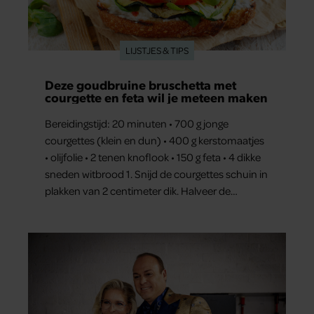
LIJSTJES & TIPS
Deze goudbruine bruschetta met
courgette en feta wil je meteen maken
Bereidingstijd: 20 minuten • 700 g jonge
courgettes (klein en dun) • 400 g kerstomaatjes
• olijfolie • 2 tenen knoflook • 150 g feta • 4 dikke
sneden witbrood 1. Snijd de courgettes schuin in
plakken van 2 centimeter dik. Halveer de
tomaatjes. Pel en hak de knoflook. 2. Verhit een
scheut olie in…