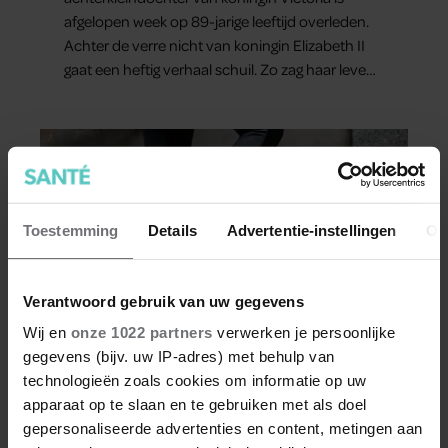
afgelopen week op 89-jarige leeftijd overleden.
Achter de verre nicht van koningin Elizabeth II
gaat een heftig verhaal schuil. Zo zag haar leven
eruit.
Toestemming
Details
Advertentie-instellingen
Ov
Verantwoord gebruik van uw gegevens
Wij en
onze 1022 partners
verwerken je persoonlijke
gegevens (bijv. uw IP-adres) met behulp van
SHOPPING BY SANTÉ
technologieën zoals cookies om informatie op uw
apparaat op te slaan en te gebruiken met als doel
Dít is waarom traplopen zo zwaar
gepersonaliseerde advertenties en content, metingen aan
voelt (spoiler: het ligt niet aan je