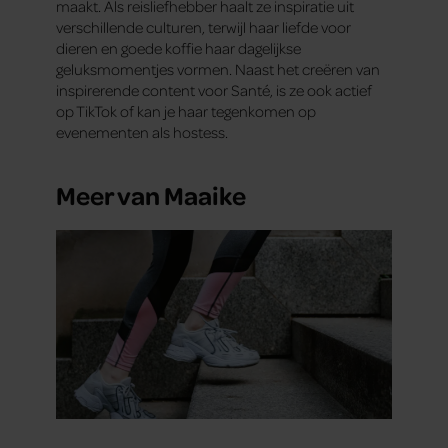
maakt. Als reisliefhebber haalt ze inspiratie uit
partners kunnen deze gegevens combineren met andere
verschillende culturen, terwijl haar liefde voor
informatie die u aan ze heeft verstrekt of die ze hebben
dieren en goede koffie haar dagelijkse
verzameld op basis van uw gebruik van hun services. U
geluksmomentjes vormen. Naast het creëren van
inspirerende content voor Santé, is ze ook actief
gaat akkoord met onze cookies als u onze website blijft
op TikTok of kan je haar tegenkomen op
gebruiken.
evenementen als hostess.
Meer van Maaike