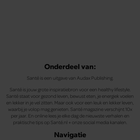
Tips om je lekker in je vel te voelen
Met de Santé nieuwsbrief ontvang je elke week
tips om je energiek, ontspannen en in balans
te voelen.
Onderdeel van:
Santé is een uitgave van Audax Publishing.
Santé is jouw grote inspiratiebron voor een healthy lifestyle.
Santé staat voor gezond leven, bewust eten, je energiek voelen
en lekker in je vel zitten. Maar ook voor een leuk en lekker leven,
waarbij je volop mag genieten. Santé magazine verschijnt 10x
per jaar. En online lees je elke dag de nieuwste verhalen en
praktische tips op Santé.nl + onze social media kanalen.
Navigatie