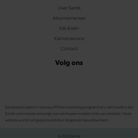
Over Santé
Abonnementen
Klik & Win
Klantenservice
Contact
Volg ons
Santé participeert in diverse affiliate marketing programma’s, dat houdt in dat
Santé commissies ontvangt voor aankopen middels links van retailers. Deze
website wordt niet gesponsord door de genoemde webwinkels.
© 2026 Santé