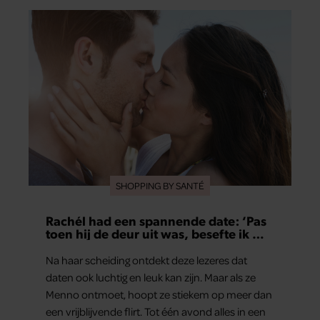
verschillende entertainmentjournalisten hun
teleurstelling. Volgens hen is Jan Smit de
afgelopen jaren steeds moeilijker bereikbaar
geworden en gunt hij de media nauwelijks nog
interviews.
SHOPPING BY SANTÉ
Rachél had een spannende date: ‘Pas
toen hij de deur uit was, besefte ik wat
er echt was gebeurd’
Na haar scheiding ontdekt deze lezeres dat
daten ook luchtig en leuk kan zijn. Maar als ze
Menno ontmoet, hoopt ze stiekem op meer dan
een vrijblijvende flirt. Tot één avond alles in een