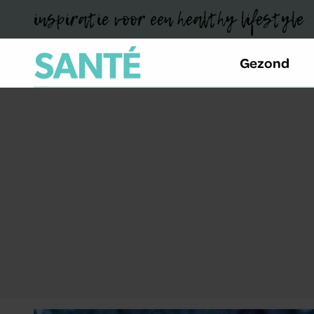
inspiratie voor een healthy lifestyle
Gezond