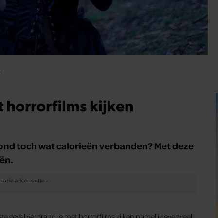
n
 horrorfilms kijken
vond toch wat calorieën verbanden? Met deze
ën.
este geval verbrand je met horrorfilms kijken namelijk evenveel