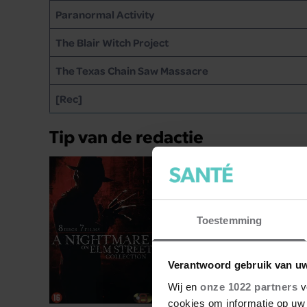
Paranormal Activity
The Blair Witch Project
The Texas Chain Saw Massacre
[Rec]
Tip van de redactie
Toestemming
Verantwoord gebruik van u
Wij en
onze 1022 partners
v
cookies om informatie op uw 