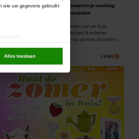
en wie uw gegevens gebruikt
g kan zijn
erprinting)
t
detailgedeelte
in. U kunt uw
Alles toestaan
 media te bieden en om ons
ze partners voor social
nformatie die u aan ze heeft
oord met onze cookies als u