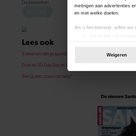
De klassieker!
metingen aan advertenties en
Klik hier
en met welke doelen.
Als u het toestaat, willen we
Informatie verzamelen
Lees ook
Uw apparaat identific
Lees meer over hoe uw perso
5 tekenen dat je sportbeha toe is aan vervanging
Weigeren
toestemming op elk moment wi
Doe de 30 Day Squat Challenge
We gebruiken cookies om cont
Ben jij een crazy cat lady?
websiteverkeer te analyseren
media, adverteren en analys
verstrekt of die ze hebben v
De nieuwe Santé 
onze website blijft gebruiken.