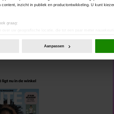
 content, inzicht in publiek en productontwikkeling. U kunt kiez
 ook graag:
 over uw geografische locatie, die tot een paar meter nauwkeuri
eren door het actief te scannen op specifieke eigenschappen (fing
onlijke gegevens worden verwerkt en stel uw voorkeuren in he
Aanpassen
jzigen of intrekken in de Cookieverklaring.
ent en advertenties te personaliseren, om functies voor social
. Ook delen we informatie over uw gebruik van onze site met on
e. Deze partners kunnen deze gegevens combineren met andere i
erzameld op basis van uw gebruik van hun services. U gaat akk
ligt nu in de winkel