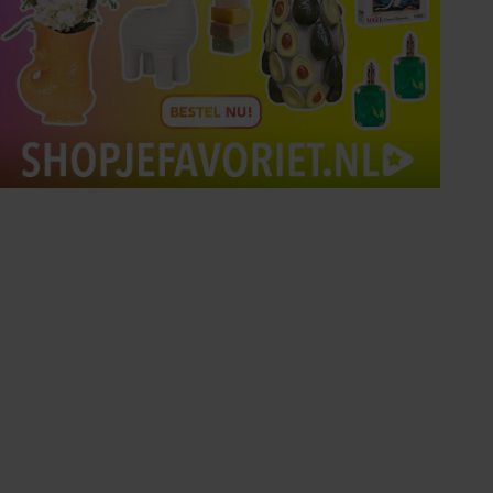
Tips om je lekker in je vel
te voelen
Met de Santé nieuwsbrief ontvang je elke
week tips om je energiek, ontspannen en in
balans te voelen.