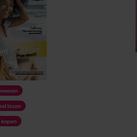
nneren
aal lezen
 kopen