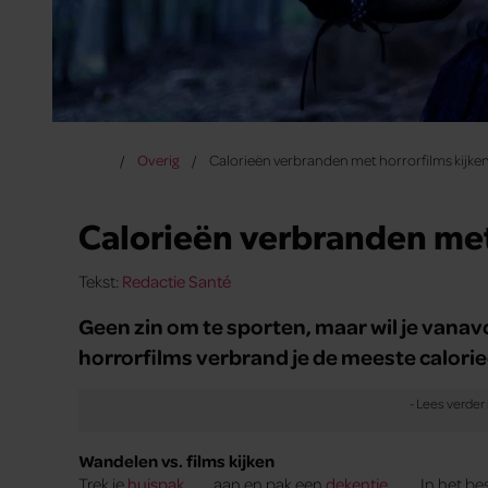
Overig
Calorieën verbranden met horrorfilms kijke
Calorieën verbranden met
Tekst:
Redactie Santé
Geen zin om te sporten, maar wil je vana
horrorfilms verbrand je de meeste calorie
Wandelen vs. films kijken
Trek je
huispak
aan en pak een
dekentje
. In het b