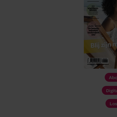
Abo
Digit
Los