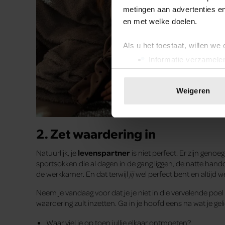
metingen aan advertenties en
en met welke doelen.
Als u het toestaat, willen we
Informatie verzamelen
Uw apparaat identific
Lees meer over hoe uw perso
Weigeren
toestemming op elk moment wi
We gebruiken cookies om cont
2. Zet waardering in
websiteverkeer te analyseren
media, adverteren en analys
Natuurlijk, je
levenspartner
is niet perfect. Er zijn genoe
verstrekt of die ze hebben v
sportsokken die al dagen in de gang liggen, de natte ha
onze website blijft gebruiken.
de werkkamer. En dat terwijl
jij
wel perfect bent en altijd we
Neem je vandaag voor dat je je niet in die vervelende poe
waardering zult inzetten. Ga in je hoofd eens na wat je ge
Waar viel je op toen jullie elkaar ontmoeten?