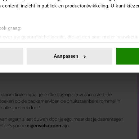
 content, inzicht in publiek en productontwikkeling. U kunt kiez
 ook graag:
 over uw geografische locatie, die tot een paar meter nauwkeuri
eren door het actief te scannen op specifieke eigenschappen (fing
onlijke gegevens worden verwerkt en stel uw voorkeuren in he
Aanpassen
jzigen of intrekken in de Cookieverklaring.
ent en advertenties te personaliseren, om functies voor social
. Ook delen we informatie over uw gebruik van onze site met on
e. Deze partners kunnen deze gegevens combineren met andere i
g kleine dingen waar je je elke dag opnieuw aan ergert: de
erzameld op basis van uw gebruik van hun services. U gaat akk
nddoeken op de badkamervloer, de onuitstaanbare rommel in
l alles perfect doet!
l van ergernis laat duwen door je ego, maar dat je daarentegen
liefde’s goede
eigenschappen
zijn.