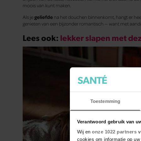
moois van kunt maken.
Als je
geliefde
na het douchen binnenkomt, hangt er heerli
genieten van een bijzonder romantisch — want met aanda
Lees ook:
lekker slapen met d
Toestemming
Verantwoord gebruik van u
Wij en
onze 1022 partners
v
cookies om informatie op uw 