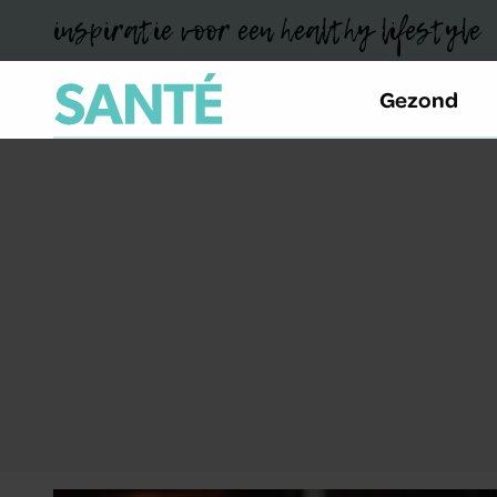
inspiratie voor een healthy lifestyle
Gezond