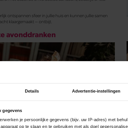
jk ontspannen sfeer in jullie huis en kunnen jullie samen
cht klaargemaakt — ontbijt.
eze avonddranken
Details
Advertentie-instellingen
w gegevens
erwerken je persoonlijke gegevens (bijv. uw IP-adres) met behul
apparaat op te slaan en te gebruiken met als doel gepersonalise