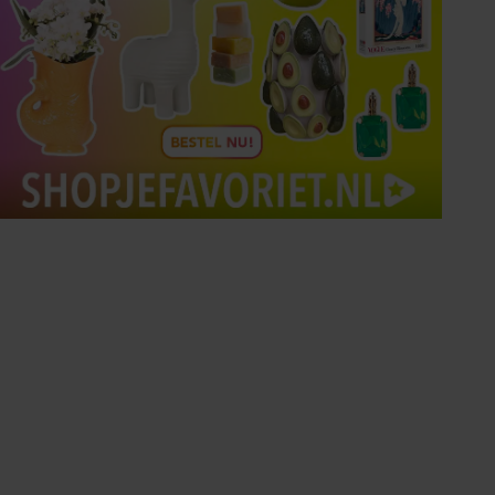
Tips om je lekker in je vel
te voelen
Met de Santé nieuwsbrief ontvang je elke
week tips om je energiek, ontspannen en in
balans te voelen.