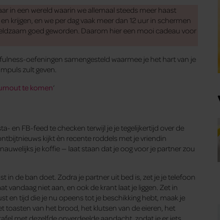
 Maar in een wereld waarin we allemaal steeds meer haast
 en krijgen, en we per dag vaak meer dan 12 uur in schermen
n zeldzaam goed geworden. Daarom hier een mooi cadeau voor
fulness-oefeningen samengesteld waarmee je het hart van je
 impuls zult geven.
burnout te komen
‘
sta- en FB-feed te checken terwijl je je tegelijkertijd over de
ntbijtnieuws kijkt èn recente roddels met je vriendin
auwelijks je koffie — laat staan dat je oog voor je partner zou
 in de ban doet. Zodra je partner uit bed is, zet je je telefoon
aat vandaag niet aan, en ook de krant laat je liggen. Zet in
ust en tijd die je nu opeens tot je beschikking hebt, maak je
het toasten van het brood, het klutsen van de eieren, het
tafel met dezelfde onverdeelde aandacht, zodat je er iets