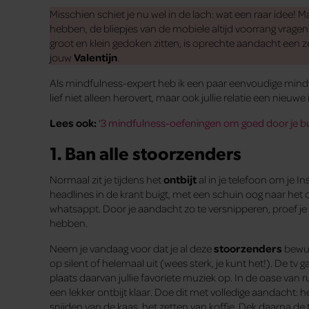
Misschien schiet je nu wel in de lach: wat een raar idee!
hebben, de bliepjes van de mobiele altijd voorrang vragen
groot en klein gedoken zitten, is oprechte aandacht ee
jouw
Valentijn
.
Als mindfulness-expert heb ik een paar eenvoudige mind
lief niet alleen herovert, maar ook jullie relatie een nieuwe
Lees ook:
‘
3 mindfulness-oefeningen om goed door je 
1. Ban alle stoorzenders
Normaal zit je tijdens het
ontbijt
al in je telefoon om je In
headlines in de krant buigt, met een schuin oog naar het o
whatsappt. Door je aandacht zo te versnipperen, proef je n
hebben.
Neem je vandaag voor dat je al deze
stoorzenders
bewust
op silent of helemaal uit (wees sterk, je kunt het!). De tv g
plaats daarvan jullie favoriete muziek op. In de oase van r
een lekker ontbijt klaar. Doe dit met volledige aandacht: 
snijden van de kaas, het zetten van koffie. Dek daarna de 