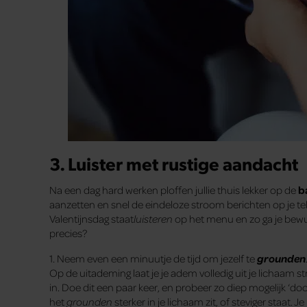
3. Luister met rustige aandacht
Na een dag hard werken ploffen jullie thuis lekker op de
b
aanzetten en snel de eindeloze stroom berichten op je t
Valentijnsdag staat
luisteren
op het menu en zo ga je bewus
precies?
1. Neem even een minuutje de tijd om jezelf te
grounden
Op de uitademing laat je je adem volledig uit je lichaam st
in. Doe dit een paar keer, en probeer zo diep mogelijk ‘do
het
grounden
sterker in je lichaam zit, of steviger staat. 