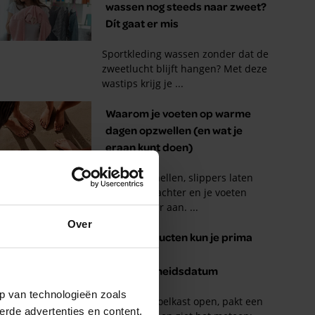
Over
p van technologieën zoals
erde advertenties en content,