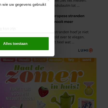
en wie uw gegevens gebruikt
g kan zijn
erprinting)
t
detailgedeelte
in. U kunt uw
Alles toestaan
 media te bieden en om ons
ze partners voor social
nformatie die u aan ze heeft
oord met onze cookies als u