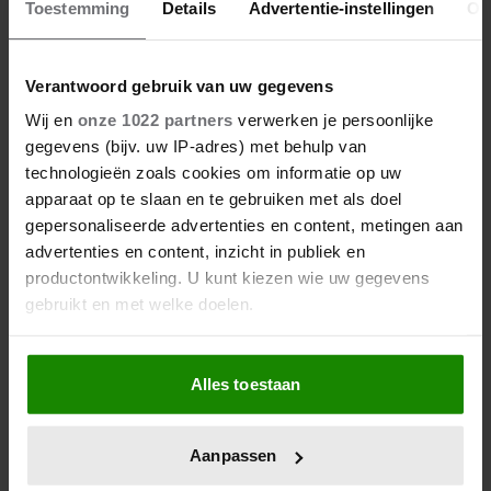
beter maken (en weinig tijd
Toestemming
Details
Advertentie-instellingen
Ov
kosten)
Verantwoord gebruik van uw gegevens
Wij en
onze 1022 partners
verwerken je persoonlijke
gegevens (bijv. uw IP-adres) met behulp van
technologieën zoals cookies om informatie op uw
apparaat op te slaan en te gebruiken met als doel
gepersonaliseerde advertenties en content, metingen aan
advertenties en content, inzicht in publiek en
productontwikkeling. U kunt kiezen wie uw gegevens
gebruikt en met welke doelen.
Als u het toestaat, willen we ook graag:
Alles toestaan
Informatie verzamelen over uw geografische
locatie, die tot een paar meter nauwkeurig kan zijn
Uw apparaat identificeren door het actief te
Aanpassen
scannen op specifieke eigenschappen (fingerprinting)