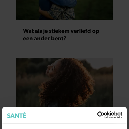
Wat als je stiekem verliefd op
een ander bent?
7 kleine dingen die je leven