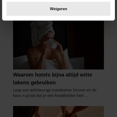
Lees meer over hoe uw persoonlijke gegevens worden
verwerkt en stel uw voorkeuren in het
detailgedeelte
in.
Weigeren
U kunt uw toestemming op elk moment wijzigen of
intrekken in de Cookieverklaring.
We gebruiken cookies om content en advertenties te
personaliseren, om functies voor social media te bieden
en om ons websiteverkeer te analyseren. Ook delen we
informatie over uw gebruik van onze site met onze
partners voor social media, adverteren en analyse. Deze
partners kunnen deze gegevens combineren met andere
informatie die u aan ze heeft verstrekt of die ze hebben
verzameld op basis van uw gebruik van hun services. U
gaat akkoord met onze cookies als u onze website blijft
gebruiken.