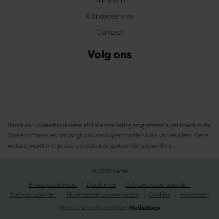
Klantenservice
Contact
Volg ons
Santé participeert in diverse affiliate marketing programma’s, dat houdt in dat
Santé commissies ontvangt voor aankopen middels links van retailers. Deze
website wordt niet gesponsord door de genoemde webwinkels.
© 2026 Santé
Privacy statement
Disclaimer
Gebruikersvoorwaarden
Spelvoorwaarden
Abonnementsvoorwaarden
Cookies
Adverteren
Website gerealiseerd door
MediaSoep