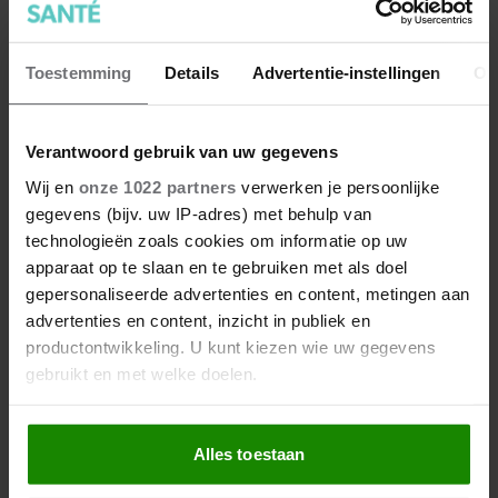
Mag ik koffie drinken als ik
Toestemming
Details
Advertentie-instellingen
Ov
zwanger ben?
Hoe zit het met cafeïne en koffie tijdens de
Verantwoord gebruik van uw gegevens
zwangerschap?
Wij en
onze 1022 partners
verwerken je persoonlijke
gegevens (bijv. uw IP-adres) met behulp van
technologieën zoals cookies om informatie op uw
apparaat op te slaan en te gebruiken met als doel
gepersonaliseerde advertenties en content, metingen aan
advertenties en content, inzicht in publiek en
productontwikkeling. U kunt kiezen wie uw gegevens
gebruikt en met welke doelen.
Als u het toestaat, willen we ook graag:
Alles toestaan
Informatie verzamelen over uw geografische
locatie, die tot een paar meter nauwkeurig kan zijn