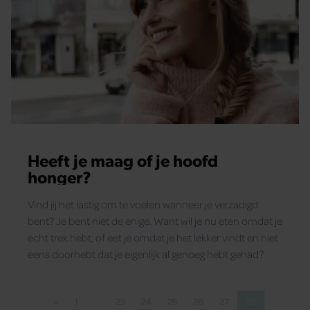
Heeft je maag of je hoofd
honger?
Vind jij het lastig om te voelen wanneer je verzadigd
bent? Je bent niet de enige. Want wil je nu eten omdat je
echt trek hebt, of eet je omdat je het lekker vindt en niet
eens doorhebt dat je eigenlijk al genoeg hebt gehad?
«
1
…
23
24
25
26
27
28
Vorige pagina
Pagina
Pagina
Pagina
Pagina
Pagina
Pagina
Pagina