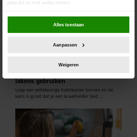
gebruikt en met welke doelen.
Als u het toestaat, willen we ook graag:
Alles toestaan
Informatie verzamelen over uw geografische
locatie, die tot een paar meter nauwkeurig kan zijn
Uw apparaat identificeren door het actief te
Aanpassen
scannen op specifieke eigenschappen (fingerprinting)
Lees meer over hoe uw persoonlijke gegevens worden
verwerkt en stel uw voorkeuren in het
detailgedeelte
in.
Weigeren
U kunt uw toestemming op elk moment wijzigen of
intrekken in de Cookieverklaring.
We gebruiken cookies om content en advertenties te
personaliseren, om functies voor social media te bieden
en om ons websiteverkeer te analyseren. Ook delen we
informatie over uw gebruik van onze site met onze
partners voor social media, adverteren en analyse. Deze
partners kunnen deze gegevens combineren met andere
informatie die u aan ze heeft verstrekt of die ze hebben