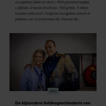
courgettes (klein en dun) • 400 g kerstomaatjes
• olijfolie • 2 tenen knoflook • 150 g feta • 4 dikke
sneden witbrood 1. Snijd de courgettes schuin in
plakken van 2 centimeter dik. Halveer de
tomaatjes. Pel en hak de knoflook. 2. Verhit een
scheut olie in…
MIND
De bijzondere liefdesgeschiedenis van