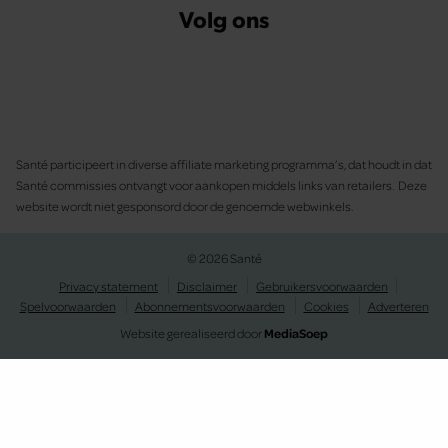
Volg ons
Santé participeert in diverse affiliate marketing programma’s, dat houdt in dat
Santé commissies ontvangt voor aankopen middels links van retailers. Deze
website wordt niet gesponsord door de genoemde webwinkels.
© 2026 Santé
Privacy statement
Disclaimer
Gebruikersvoorwaarden
Spelvoorwaarden
Abonnementsvoorwaarden
Cookies
Adverteren
Website gerealiseerd door
MediaSoep