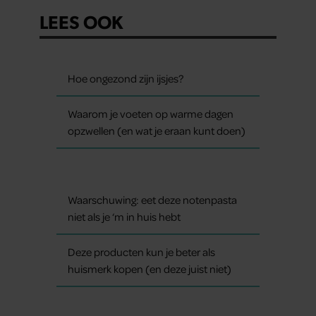
LEES OOK
Hoe ongezond zijn ijsjes?
Waarom je voeten op warme dagen
opzwellen (en wat je eraan kunt doen)
Waarschuwing: eet deze notenpasta
niet als je ‘m in huis hebt
Deze producten kun je beter als
huismerk kopen (en deze juist niet)