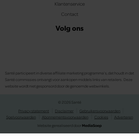
Klantenservice
Contact
Volg ons
Santé participeert in diverse affiliate marketing programma’s, dat houdt in dat
Santé commissies ontvangt voor aankopen middels links van retailers. Deze
website wordt niet gesponsord door de genoemde webwinkels.
© 2026 Santé
Privacy statement
Disclaimer
Gebruikersvoorwaarden
Spelvoorwaarden
Abonnementsvoorwaarden
Cookies
Adverteren
Website gerealiseerd door
MediaSoep