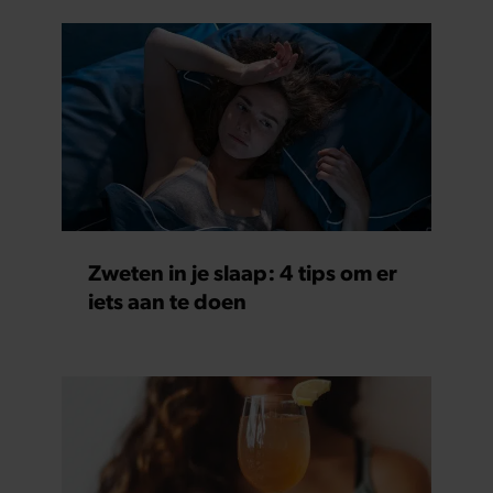
Zweten in je slaap: 4 tips om er
iets aan te doen