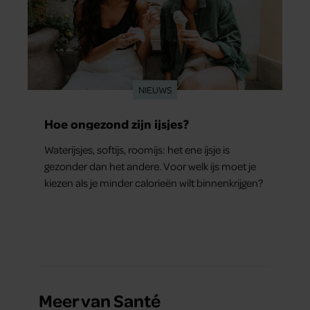
NIEUWS
Hoe ongezond zijn ijsjes?
Waterijsjes, softijs, roomijs: het ene ijsje is
gezonder dan het andere. Voor welk ijs moet je
kiezen als je minder calorieën wilt binnenkrijgen?
Meer van Santé