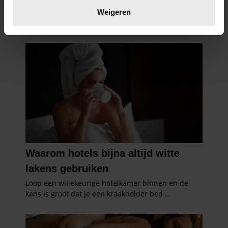
verwerkt en stel uw voorkeuren in het
detailgedeelte
in.
Weigeren
U kunt uw toestemming op elk moment wijzigen of
intrekken in de Cookieverklaring.
We gebruiken cookies om content en advertenties te
personaliseren, om functies voor social media te bieden
en om ons websiteverkeer te analyseren. Ook delen we
informatie over uw gebruik van onze site met onze
partners voor social media, adverteren en analyse. Deze
partners kunnen deze gegevens combineren met andere
informatie die u aan ze heeft verstrekt of die ze hebben
verzameld op basis van uw gebruik van hun services. U
gaat akkoord met onze cookies als u onze website blijft
gebruiken.