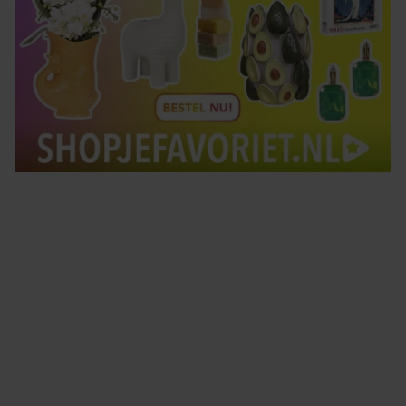
Tips om je lekker in je vel te voelen
Met de Santé nieuwsbrief ontvang je elke week
tips om je energiek, ontspannen en in balans
te voelen.