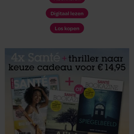
Digitaal lezen
Los kopen