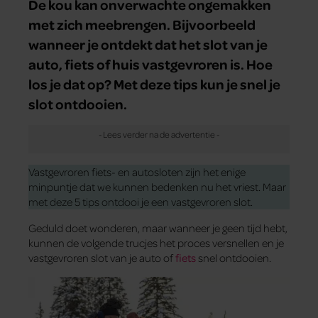
De kou kan onverwachte ongemakken
met zich meebrengen. Bijvoorbeeld
wanneer je ontdekt dat het slot van je
auto, fiets of huis vastgevroren is. Hoe
los je dat op? Met deze tips kun je snel je
slot ontdooien.
Vastgevroren fiets- en autosloten zijn het enige
minpuntje dat we kunnen bedenken nu het vriest. Maar
met deze 5 tips ontdooi je een vastgevroren slot.
Geduld doet wonderen, maar wanneer je geen tijd hebt,
kunnen de volgende trucjes het proces versnellen en je
vastgevroren slot van je auto of
fiets
snel ontdooien.