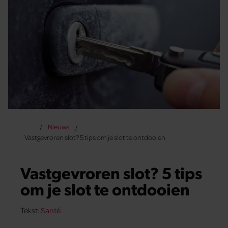
Nieuws
Vastgevroren slot? 5 tips om je slot te ontdooien
Vastgevroren slot? 5 tips
om je slot te ontdooien
Tekst:
Santé