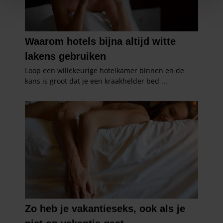
We gebruiken cookies om content en advertenties te
personaliseren, om functies voor social media te bieden
en om ons websiteverkeer te analyseren. Ook delen we
informatie over uw gebruik van onze site met onze
partners voor social media, adverteren en analyse. Deze
partners kunnen deze gegevens combineren met andere
informatie die u aan ze heeft verstrekt of die ze hebben
verzameld op basis van uw gebruik van hun services. U
gaat akkoord met onze cookies als u onze website blijft
gebruiken.