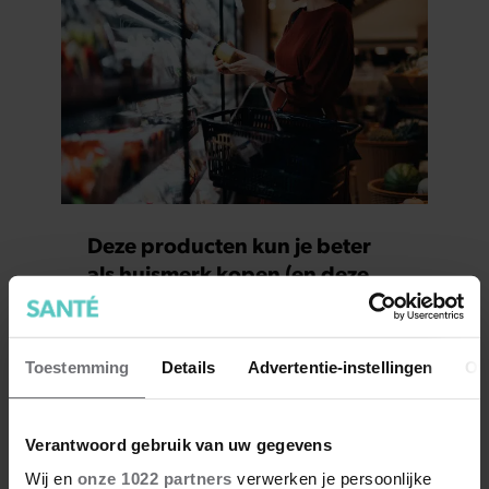
Deze producten kun je beter
als huismerk kopen (en deze
juist niet)
Toestemming
Details
Advertentie-instellingen
Ov
Verantwoord gebruik van uw gegevens
Wij en
onze 1022 partners
verwerken je persoonlijke