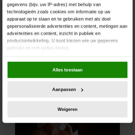
gegevens (bijv. uw IP-adres) met behulp van
technologieën zoals cookies om informatie op uw
apparaat op te slaan en te gebruiken met als doel
gepersonaliseerde advertenties en content, metingen aan
advertenties en content, inzicht in publiek en
productontwikkeling. U kunt kiezen wie uw gegevens
gebruikt en met welke doelen.
Als u het toestaat, willen we ook graag:
Alles toestaan
Informatie verzamelen over uw geografische
locatie, die tot een paar meter nauwkeurig kan zijn
Uw apparaat identificeren door het actief te
Aanpassen
scannen op specifieke eigenschappen (fingerprinting)
Lees meer over hoe uw persoonlijke gegevens worden
verwerkt en stel uw voorkeuren in het
detailgedeelte
in.
Weigeren
U kunt uw toestemming op elk moment wijzigen of
intrekken in de Cookieverklaring.