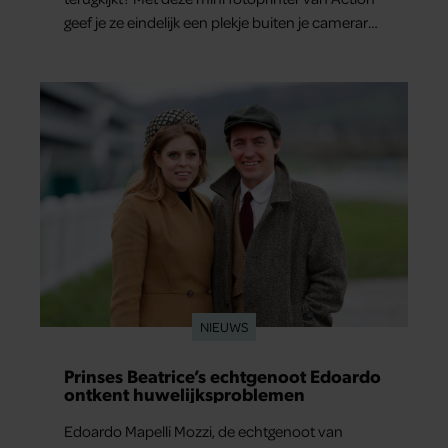
geef je ze eindelijk een plekje buiten je camerarol.
En het leuke: binnen één minuut heb je jouw
foto al in handen.
NIEUWS
Prinses Beatrice’s echtgenoot Edoardo
ontkent huwelijksproblemen
Edoardo Mapelli Mozzi, de echtgenoot van