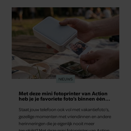
Lange Leidsedwarsstraat roept een stortvloed
aan herinneringen op. Daar begon hun leven
samen en werd dochter Lola geboren.
NIEUWS
Met deze mini fotoprinter van Action
heb je je favoriete foto’s binnen één
minuut in handen
Staat jouw telefoon ook vol met vakantiefoto’s,
gezellige momenten met vriendinnen en andere
herinneringen die je eigenlijk nooit meer
terugkijkt? Met deze mini fotoprinter van Action