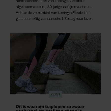
achterkleindochter van koningin Victoria is
afgelopen week op 89-jarige leeftijd overleden.
Achter de verre nicht van koningin Elizabeth II
gaat een heftig verhaal schuil. Zo zag haar leven
eruit.
KERST
Dít is waarom traplopen zo zwaar
voelt (spoiler: het ligt niet aan je