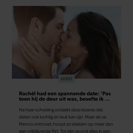
verschillende entertainmentjournalisten hun
teleurstelling. Volgens hen is Jan Smit de
afgelopen jaren steeds moeilijker bereikbaar
geworden en gunt hij de media nauwelijks nog
interviews.
KERST
Rachél had een spannende date: ‘Pas
toen hij de deur uit was, besefte ik wat
er echt was gebeurd’
Na haar scheiding ontdekt deze lezeres dat
daten ook luchtig en leuk kan zijn. Maar als ze
Menno ontmoet, hoopt ze stiekem op meer dan
een vrijblijvende flirt. Tot één avond alles in een