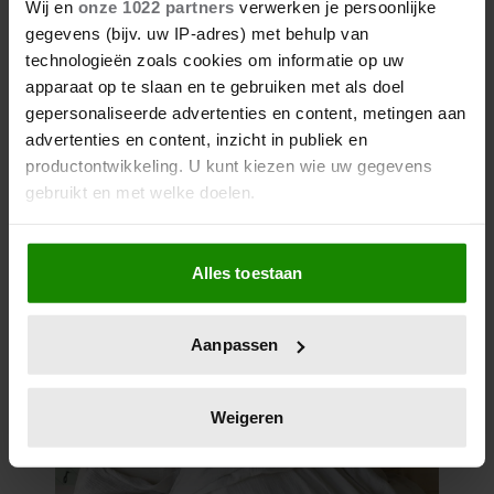
Wij en
onze 1022 partners
verwerken je persoonlijke
gegevens (bijv. uw IP-adres) met behulp van
technologieën zoals cookies om informatie op uw
apparaat op te slaan en te gebruiken met als doel
gepersonaliseerde advertenties en content, metingen aan
advertenties en content, inzicht in publiek en
productontwikkeling. U kunt kiezen wie uw gegevens
gebruikt en met welke doelen.
Als u het toestaat, willen we ook graag:
Alles toestaan
Informatie verzamelen over uw geografische
locatie, die tot een paar meter nauwkeurig kan zijn
Uw apparaat identificeren door het actief te
Aanpassen
scannen op specifieke eigenschappen (fingerprinting)
Lees meer over hoe uw persoonlijke gegevens worden
verwerkt en stel uw voorkeuren in het
detailgedeelte
in.
Weigeren
U kunt uw toestemming op elk moment wijzigen of
intrekken in de Cookieverklaring.