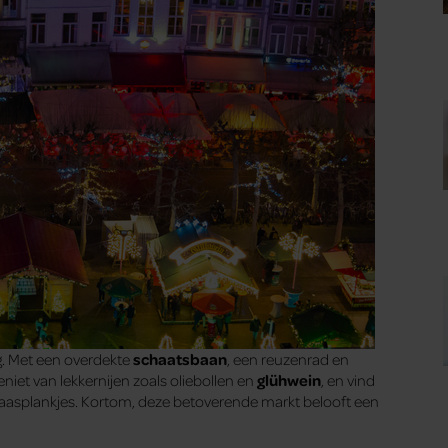
ng. Met een overdekte
schaatsbaan
, een reuzenrad en
iet van lekkernijen zoals oliebollen en
glühwein
, en vind
kaasplankjes. Kortom, deze betoverende markt belooft een