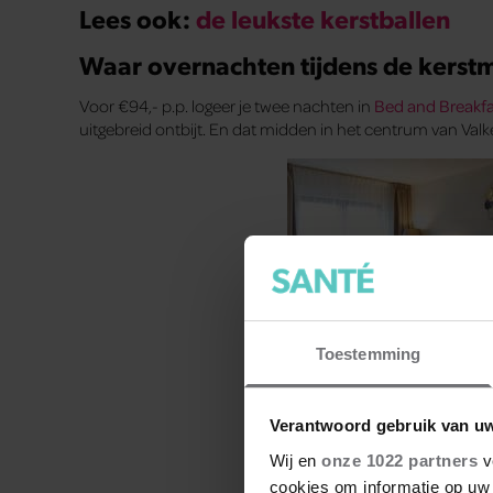
Lees ook:
de leukste kerstballen
Waar overnachten tijdens de kerst
Voor €94,- p.p. logeer je twee nachten in
Bed and Breakfa
uitgebreid ontbijt. En dat midden in het centrum van Val
Toestemming
Verantwoord gebruik van u
Klik hier 
Wij en
onze 1022 partners
v
cookies om informatie op uw 