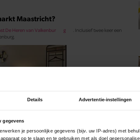
markt Maastricht?
st De Heren van Valkenbur
g
. Inclusief twee keer een
kenburg.
Details
Advertentie-instellingen
w gegevens
voor meer info
erwerken je persoonlijke gegevens (bijv. uw IP-adres) met behul
apparaat op te slaan en te gebruiken met als doel gepersonalise