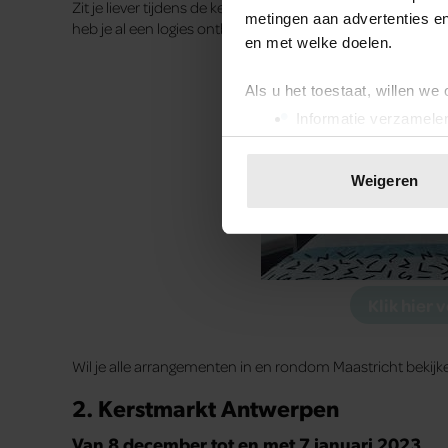
Zit je liever tijdens de kerstmarkt in het centrum van Maa
metingen aan advertenties en
heb je al een logies ontbijt arrangement voor €52,50.
en met welke doelen.
Als u het toestaat, willen we
Informatie verzamelen
Uw apparaat identific
Lees meer over hoe uw perso
Weigeren
toestemming op elk moment wi
We gebruiken cookies om cont
websiteverkeer te analyseren
media, adverteren en analys
Klik hier 
verstrekt of die ze hebben v
onze website blijft gebruiken.
Wil je alle arrangementen in en rondom Maastricht bekijk
2. Kerstmarkt Antwerpen
Van 8 december tot en met 7 januari 2023