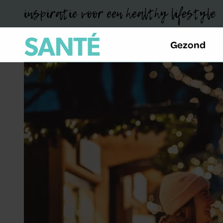
inspiratie voor een healthy lifestyle
Gezond