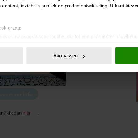
stricht? Kies dan voor
Hotel The Dutch
. Voor twee dagen
 content, inzicht in publiek en productontwikkeling. U kunt kiez
 ook graag:
 over uw geografische locatie, die tot een paar meter nauwkeuri
eren door het actief te scannen op specifieke eigenschappen (fing
onlijke gegevens worden verwerkt en stel uw voorkeuren in he
Aanpassen
jzigen of intrekken in de Cookieverklaring.
ent en advertenties te personaliseren, om functies voor social
. Ook delen we informatie over uw gebruik van onze site met on
e. Deze partners kunnen deze gegevens combineren met andere i
voor meer info
erzameld op basis van uw gebruik van hun services. U gaat akk
en? klik dan
hier
.