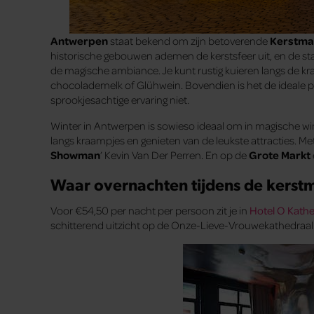
Antwerpen
staat bekend om zijn betoverende
Kerstma
historische gebouwen ademen de kerstsfeer uit, en de stall
de magische ambiance. Je kunt rustig kuieren langs de 
chocolademelk of Glühwein. Bovendien is het de ideale p
sprookjesachtige ervaring niet.
Winter in Antwerpen is sowieso ideaal om in magische wint
langs kraampjes en genieten van de leukste attracties. M
Showman
’ Kevin Van Der Perren. En op de
Grote Markt
Waar overnachten tijdens de kerst
Voor €54,50 per nacht per persoon zit je in
Hotel O Kathe
schitterend uitzicht op de Onze-Lieve-Vrouwekathedraal