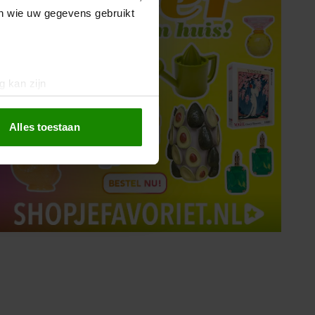
en wie uw gegevens gebruikt
g kan zijn
erprinting)
t
detailgedeelte
in. U kunt uw
Alles toestaan
 media te bieden en om ons
ze partners voor social
nformatie die u aan ze heeft
oord met onze cookies als u
Tips om je lekker in je vel
te voelen