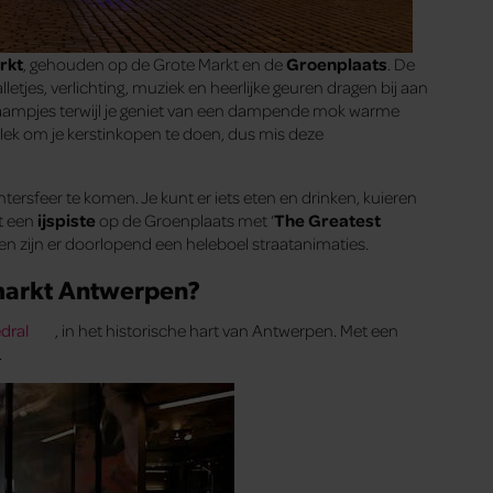
rkt
, gehouden op de Grote Markt en de
Groenplaats
. De
etjes, verlichting, muziek en heerlijke geuren dragen bij aan
kraampjes terwijl je geniet van een dampende mok warme
lek om je kerstinkopen te doen, dus mis deze
ersfeer te komen. Je kunt er iets eten en drinken, kuieren
et een
ijspiste
op de Groenplaats met ‘
The Greatest
en zijn er doorlopend een heleboel straatanimaties.
markt Antwerpen?
dral
, in het historische hart van Antwerpen. Met een
.