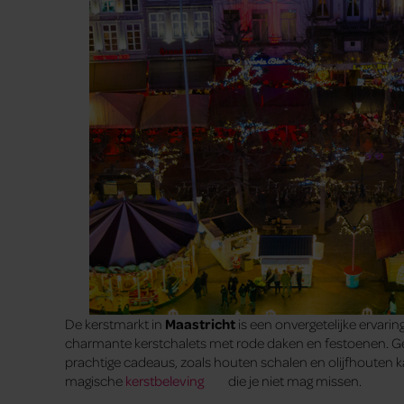
De kerstmarkt in
Maastricht
is een onvergetelijke ervari
charmante kerstchalets met rode daken en festoenen. Gen
prachtige cadeaus, zoals houten schalen en olijfhouten 
magische
kerstbeleving
die je niet mag missen.