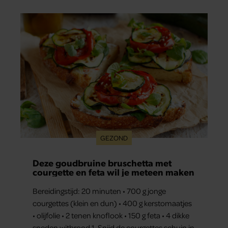
GEZOND
Deze goudbruine bruschetta met
courgette en feta wil je meteen maken
Bereidingstijd: 20 minuten • 700 g jonge
courgettes (klein en dun) • 400 g kerstomaatjes
• olijfolie • 2 tenen knoflook • 150 g feta • 4 dikke
sneden witbrood 1. Snijd de courgettes schuin in