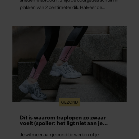
plakken van 2 centimeter dik. Halveer de
tomaatjes. Pel en hak de knoflook. 2. Verhit een
scheut olie in…
GEZOND
Dít is waarom traplopen zo zwaar
voelt (spoiler: het ligt niet aan je
conditie)
Je wil meer aan je conditie werken of je