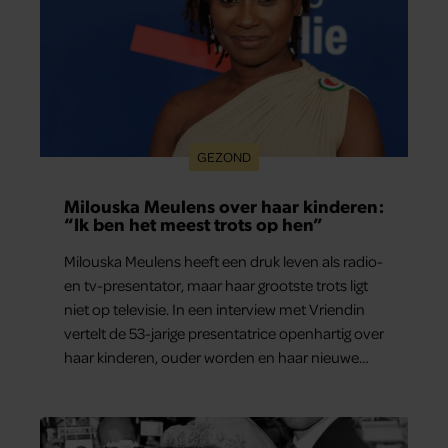
GEZOND
Milouska Meulens over haar kinderen:
“Ik ben het meest trots op hen”
Milouska Meulens heeft een druk leven als radio-
en tv-presentator, maar haar grootste trots ligt
niet op televisie. In een interview met Vriendin
vertelt de 53-jarige presentatrice openhartig over
haar kinderen, ouder worden en haar nieuwe
kinderboek Chill. Ook blikt ze terug op haar jeugd
en deelt ze welke levenslessen haar vandaag de
dag het meest bezighouden.