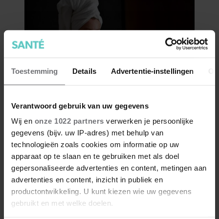
Toestemming
Details
Advertentie-instellingen
Ov
Verantwoord gebruik van uw gegevens
Wij en
onze 1022 partners
verwerken je persoonlijke
gegevens (bijv. uw IP-adres) met behulp van
technologieën zoals cookies om informatie op uw
apparaat op te slaan en te gebruiken met als doel
gepersonaliseerde advertenties en content, metingen aan
advertenties en content, inzicht in publiek en
productontwikkeling. U kunt kiezen wie uw gegevens
gebruikt en met welke doelen.