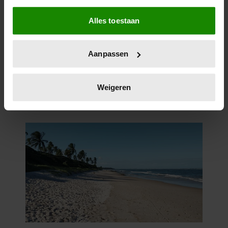
Als u het toestaat, willen we ook graag:
Alles toestaan
Informatie verzamelen over uw geografische
locatie, die tot een paar meter nauwkeurig kan zijn
Uw apparaat identificeren door het actief te
Aanpassen
scannen op specifieke eigenschappen (fingerprinting)
Lees meer over hoe uw persoonlijke gegevens worden
verwerkt en stel uw voorkeuren in het
detailgedeelte
in.
Weigeren
U kunt uw toestemming op elk moment wijzigen of
intrekken in de Cookieverklaring.
We gebruiken cookies om content en advertenties te
personaliseren, om functies voor social media te bieden
en om ons websiteverkeer te analyseren. Ook delen we
informatie over uw gebruik van onze site met onze
partners voor social media, adverteren en analyse. Deze
partners kunnen deze gegevens combineren met andere
informatie die u aan ze heeft verstrekt of die ze hebben
verzameld op basis van uw gebruik van hun services. U