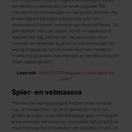
van de Gezondheidsraad per week ongeveer 150
minuten intensief bewegen en niet te veel stilzitten. Als
je elke dag achtduizend stappen zet, waarvan
drieduizend intensief, voldoe je aan deze richtlijnen. De
gemiddelde mens zet tussen de vijf- en zesduizend
stappen per dag. De mensen die daaronder zitten
noemen we sedentair: zij zitten te veel en bewegen te
weinig. Deze groep wordt, mede door een moderne
maatschappij waarin veel mensen achter de computer
zitten, steeds groter.”
Lees ook:
‘
Zet je 10.000 stappen zonder dat je het
weet?
‘
Spier- en vetmasssa
“Mensen die weinig bewegen, hebben meer kans op
rug- of nekklachten. Op de lange termijn heeft het
grotere gevolgen: je bloedsuikerspiegel gaat omhoog en
je bouwt meer vetmassa op. Uiteindelijk heb je hierdoor
meer risico op het ontwikkelen van diabetes of hart- en