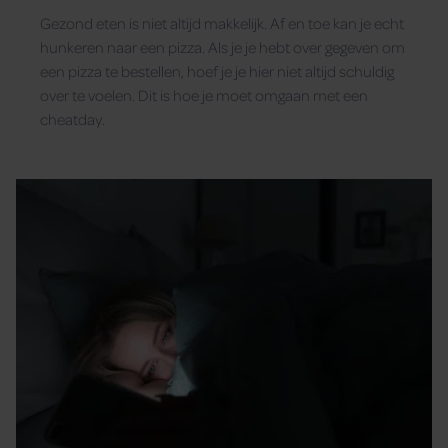
Gezond eten is niet altijd makkelijk. Af en toe kan je echt
hunkeren naar een pizza. Als je je hebt over gegeven om
een pizza te bestellen, hoef je je hier niet altijd schuldig
over te voelen. Dit is hoe je moet omgaan met een
cheatday.