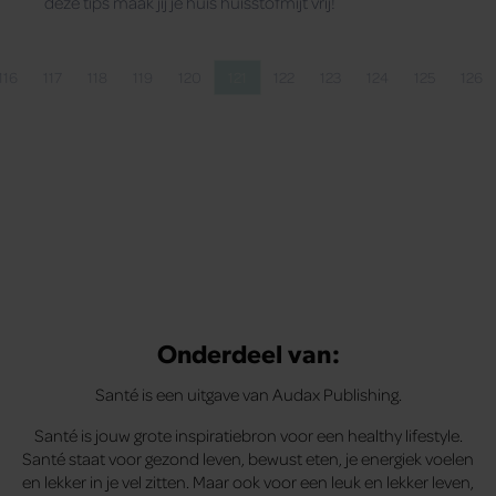
deze tips maak jij je huis huisstofmijt vrij!
116
117
118
119
120
121
122
123
124
125
126
Pagina
Pagina
Pagina
Pagina
Pagina
Pagina
Pagina
Pagina
Pagina
Pagina
Pag
Onderdeel van:
Santé is een uitgave van Audax Publishing.
Santé is jouw grote inspiratiebron voor een healthy lifestyle.
Santé staat voor gezond leven, bewust eten, je energiek voelen
en lekker in je vel zitten. Maar ook voor een leuk en lekker leven,