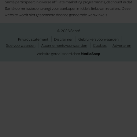
Santé participeert in diverse affiliate marketing programma’s, dat houdt in dat
Santé commissies ontvangt voor aankopen middels links van retailers. Deze
website wordt niet gesponsord door de genoemde webwinkels.
© 2026 Santé
Privacy statement
Disclaimer
Gebruikersvoorwaarden
Spelvoorwaarden
Abonnementsvoorwaarden
Cookies
Adverteren
Website gerealiseerd door
MediaSoep