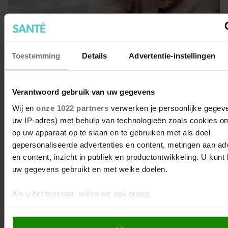
Zo creëer je een schone lucht in
huis
Toestemming
Details
Advertentie-instellingen
Heb je vaak hoofdpijn, astma of slaap je slecht?
Misschien ligt het wel aan de lucht in je huis! Fris de boel
Verantwoord gebruik van uw gegevens
flink op met deze simpele tips.
Wij en
onze 1022 partners
verwerken je persoonlijke gegeve
uw IP-adres) met behulp van technologieën zoals cookies om
op uw apparaat op te slaan en te gebruiken met als doel
gepersonaliseerde advertenties en content, metingen aan ad
en content, inzicht in publiek en productontwikkeling. U kunt
uw gegevens gebruikt en met welke doelen.
Als u het toestaat, willen we ook graag:
Informatie verzamelen over uw geografische locatie, d
paar meter nauwkeurig kan zijn