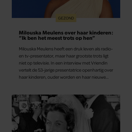
GEZOND
Milouska Meulens over haar kinderen:
“Ik ben het meest trots op hen”
Milouska Meulens heeft een druk leven als radio-
en tv-presentator, maar haar grootste trots ligt
niet op televisie. In een interview met Vriendin
vertelt de 53-jarige presentatrice openhartig over
haar kinderen, ouder worden en haar nieuwe
kinderboek Chill. Ook blikt ze terug op haar jeugd
en deelt ze welke levenslessen haar vandaag de
dag het meest bezighouden.