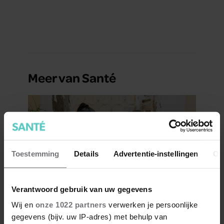
Meer van Santé
Toestemming
Details
Advertentie-instellingen
Ov
Verantwoord gebruik van uw gegevens
Wij en
onze 1022 partners
verwerken je persoonlijke
Hoe ongezond zijn ijsjes?
gegevens (bijv. uw IP-adres) met behulp van