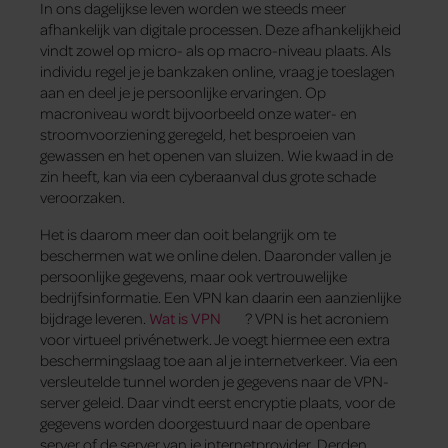
In ons dagelijkse leven worden we steeds meer
afhankelijk van digitale processen. Deze afhankelijkheid
vindt zowel op micro- als op macro-niveau plaats. Als
individu regel je je bankzaken online, vraag je toeslagen
aan en deel je je persoonlijke ervaringen. Op
macroniveau wordt bijvoorbeeld onze water- en
stroomvoorziening geregeld, het besproeien van
gewassen en het openen van sluizen. Wie kwaad in de
zin heeft, kan via een cyberaanval dus grote schade
veroorzaken.
Het is daarom meer dan ooit belangrijk om te
beschermen wat we online delen. Daaronder vallen je
persoonlijke gegevens, maar ook vertrouwelijke
bedrijfsinformatie. Een VPN kan daarin een aanzienlijke
bijdrage leveren.
Wat is VPN
? VPN is het acroniem
voor virtueel privénetwerk. Je voegt hiermee een extra
beschermingslaag toe aan al je internetverkeer. Via een
versleutelde tunnel worden je gegevens naar de VPN-
server geleid. Daar vindt eerst encryptie plaats, voor de
gegevens worden doorgestuurd naar de openbare
server of de server van je internetprovider. Derden