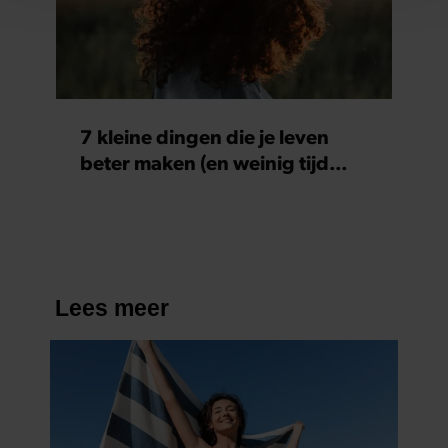
personaliseren, om functies voor social media te bieden
en om ons websiteverkeer te analyseren. Ook delen we
informatie over uw gebruik van onze site met onze
partners voor social media, adverteren en analyse. Deze
partners kunnen deze gegevens combineren met andere
informatie die u aan ze heeft verstrekt of die ze hebben
7 kleine dingen die je leven
verzameld op basis van uw gebruik van hun services. U
beter maken (en weinig tijd
gaat akkoord met onze cookies als u onze website blijft
kosten)
gebruiken.