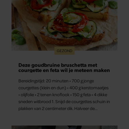
GEZOND
Deze goudbruine bruschetta met
courgette en feta wil je meteen maken
Bereidingstijd: 20 minuten • 700 g jonge
courgettes (klein en dun) • 400 g kerstomaatjes
• olijfolie • 2 tenen knoflook • 150 g feta • 4 dikke
sneden witbrood 1. Snijd de courgettes schuin in
plakken van 2 centimeter dik. Halveer de
tomaatjes. Pel en hak de knoflook. 2. Verhit een
scheut olie in…