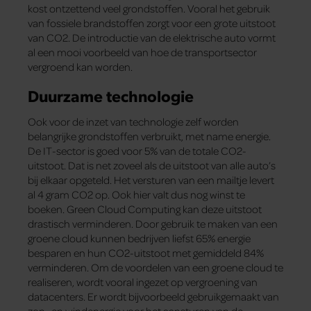
kost ontzettend veel grondstoffen. Vooral het gebruik
van fossiele brandstoffen zorgt voor een grote uitstoot
van CO2. De introductie van de elektrische auto vormt
al een mooi voorbeeld van hoe de transportsector
vergroend kan worden.
Duurzame technologie
Ook voor de inzet van technologie zelf worden
belangrijke grondstoffen verbruikt, met name energie.
De IT-sector is goed voor 5% van de totale CO2-
uitstoot. Dat is net zoveel als de uitstoot van alle auto’s
bij elkaar opgeteld. Het versturen van een mailtje levert
al 4 gram CO2 op. Ook hier valt dus nog winst te
boeken. Green Cloud Computing kan deze uitstoot
drastisch verminderen. Door gebruik te maken van een
groene cloud kunnen bedrijven liefst 65% energie
besparen en hun CO2-uitstoot met gemiddeld 84%
verminderen. Om de voordelen van een groene cloud te
realiseren, wordt vooral ingezet op vergroening van
datacenters. Er wordt bijvoorbeeld gebruikgemaakt van
zon- en windenergie voor het aansturen van de