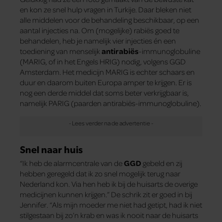
en kon ze snel hulp vragen in Turkije. Daar bleken niet
alle middelen voor de behandeling beschikbaar, op een
aantal injecties na. Om (mogelijke) rabiës goed te
behandelen, heb je namelijk vier injecties én een
toediening van menselijk
antirabiës
-immunoglobuline
(MARIG, of in het Engels HRIG) nodig, volgens GGD
Amsterdam. Het medicijn MARIG is echter schaars en
duur en daarom buiten Europa amper te krijgen. Er is
nog een derde middel dat soms beter verkrijgbaar is,
namelijk PARIG (paarden antirabiës-immunoglobuline).
Snel naar huis
“Ik heb de alarmcentrale van de
GGD
gebeld en zij
hebben geregeld dat ik zo snel mogelijk terug naar
Nederland kon. Via hen heb ik bij de huisarts de overige
medicijnen kunnen krijgen.” De schrik zit er goed in bij
Jennifer. “Als mijn moeder me niet had getipt, had ik niet
stilgestaan bij zo’n krab en was ik nooit naar de huisarts