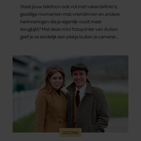
minuut in handen
Staat jouw telefoon ook vol met vakantiefoto’s,
gezellige momenten met vriendinnen en andere
herinneringen die je eigenlijk nooit meer
terugkijkt? Met deze mini fotoprinter van Action
geef je ze eindelijk een plekje buiten je camerarol.
En het leuke: binnen één minuut heb je jouw
foto al in handen.
GEZOND