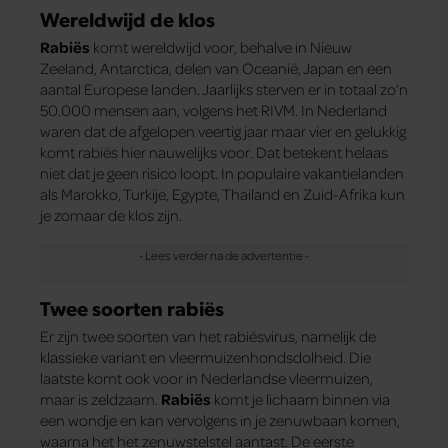
Wereldwijd de klos
Rabiës
komt wereldwijd voor, behalve in Nieuw
Zeeland, Antarctica, delen van Oceanië, Japan en een
aantal Europese landen. Jaarlijks sterven er in totaal zo’n
50.000 mensen aan, volgens het RIVM. In Nederland
waren dat de afgelopen veertig jaar maar vier en gelukkig
komt rabiës hier nauwelijks voor. Dat betekent helaas
niet dat je geen risico loopt. In populaire vakantielanden
als Marokko, Turkije, Egypte, Thailand en Zuid-Afrika kun
je zomaar de klos zijn.
Twee soorten rabiës
Er zijn twee soorten van het rabiësvirus, namelijk de
klassieke variant en vleermuizenhondsdolheid. Die
laatste komt ook voor in Nederlandse vleermuizen,
maar is zeldzaam.
Rabiës
komt je lichaam binnen via
een wondje en kan vervolgens in je zenuwbaan komen,
waarna het het zenuwstelstel aantast. De eerste