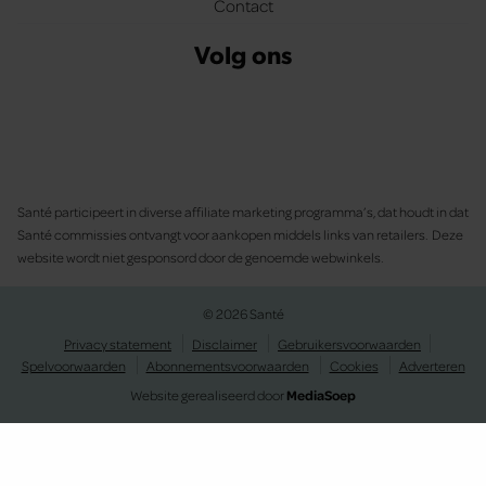
Contact
Volg ons
Santé participeert in diverse affiliate marketing programma’s, dat houdt in dat
Santé commissies ontvangt voor aankopen middels links van retailers. Deze
website wordt niet gesponsord door de genoemde webwinkels.
© 2026 Santé
Privacy statement
Disclaimer
Gebruikersvoorwaarden
Spelvoorwaarden
Abonnementsvoorwaarden
Cookies
Adverteren
Website gerealiseerd door
MediaSoep