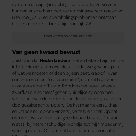
symptomen zijn griepachtig, zoals koorts. Vervolgens
kunnen er spierkrampen, verlammingsverschijnselen en
uiteindelijk slik- en ademhalingsproblemen ontstaan.
Onbehandeld is rabiës altijd dodelijk.
Ai!
Van geen kwaad bewust
Juist doordat
Nederlanders
niet zo bekend zijn met de
infectieziekte, weten we niet altijd dat we gevaar lopen
of wat we moeten of doen bij een beet, krab of lik van
een vreemd dier. Zo ook Jennifer*, die met haar zoon
vakantie vierde in Turkije. Rondom het hotel liep een
zwerfkat die achteraf gezien duidelijke symptomen
vertoonde van de ziekte, namelijk schuwheid, kwijlen en
doorgezakte achterpoten. “De kat maakte een uithaal
en krabde mij op drie vingers”, vertelt Jennifer. Op dat
moment was ze zich van geen kwaad bewust. “Ik stond
niet stil bij het ‘onschuldige’ wondje, tot mijn moeder mij
wees op rabiës. Of ik er niet toch eens naar zou laten