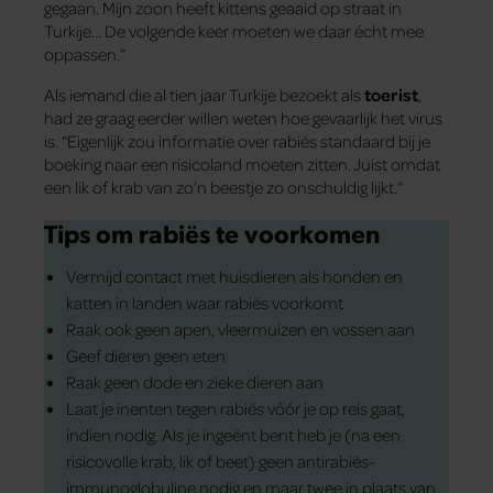
gegaan. Mijn zoon heeft kittens geaaid op straat in
Turkije… De volgende keer moeten we daar écht mee
oppassen.”
Als iemand die al tien jaar Turkije bezoekt als
toerist
,
had ze graag eerder willen weten hoe gevaarlijk het virus
is. “Eigenlijk zou informatie over rabiës standaard bij je
boeking naar een risicoland moeten zitten. Juist omdat
een lik of krab van zo’n beestje zo onschuldig lijkt.”
Tips om rabiës te voorkomen
Vermijd contact met huisdieren als honden en
katten in landen waar rabiës voorkomt
Raak ook geen apen, vleermuizen en vossen aan
Geef dieren geen eten
Raak geen dode en zieke dieren aan
Laat je inenten tegen rabiës vóór je op reis gaat,
indien nodig. Als je ingeënt bent heb je (na een
risicovolle krab, lik of beet) geen antirabiës-
immunoglobuline nodig en maar twee in plaats van