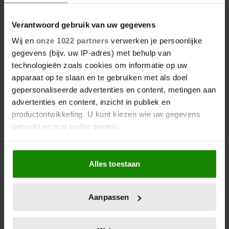
Verantwoord gebruik van uw gegevens
Wij en
onze 1022 partners
verwerken je persoonlijke
gegevens (bijv. uw IP-adres) met behulp van
technologieën zoals cookies om informatie op uw
Zweten in je slaap: 4 tips om er
apparaat op te slaan en te gebruiken met als doel
iets aan te doen
gepersonaliseerde advertenties en content, metingen aan
advertenties en content, inzicht in publiek en
productontwikkeling. U kunt kiezen wie uw gegevens
gebruikt en met welke doelen.
Als u het toestaat, willen we ook graag:
Alles toestaan
Informatie verzamelen over uw geografische
locatie, die tot een paar meter nauwkeurig kan zijn
Uw apparaat identificeren door het actief te
Aanpassen
scannen op specifieke eigenschappen (fingerprinting)
Lees meer over hoe uw persoonlijke gegevens worden
verwerkt en stel uw voorkeuren in het
detailgedeelte
in.