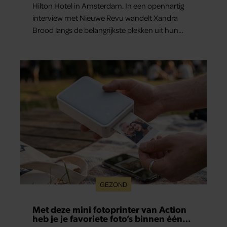
Hilton Hotel in Amsterdam. In een openhartig
interview met Nieuwe Revu wandelt Xandra
Brood langs de belangrijkste plekken uit hun
gezamenlijke verleden. Vooral de woning aan de
Lange Leidsedwarsstraat roept een stortvloed
aan herinneringen op. Daar begon hun leven
samen en werd dochter Lola geboren.
GEZOND
Met deze mini fotoprinter van Action
heb je je favoriete foto’s binnen één