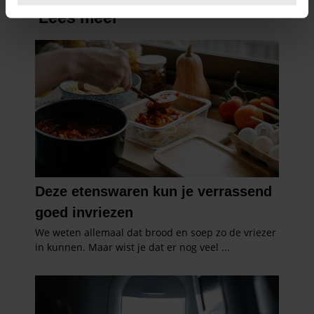
intrekken in de Cookieverklaring.
We gebruiken cookies om content en advertenties te
personaliseren, om functies voor social media te bieden
en om ons websiteverkeer te analyseren. Ook delen we
informatie over uw gebruik van onze site met onze
partners voor social media, adverteren en analyse. Deze
partners kunnen deze gegevens combineren met andere
informatie die u aan ze heeft verstrekt of die ze hebben
verzameld op basis van uw gebruik van hun services. U
gaat akkoord met onze cookies als u onze website blijft
gebruiken.