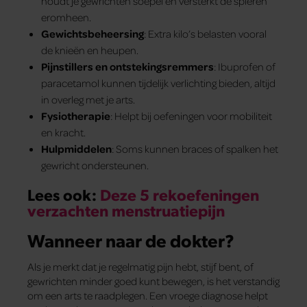
houdt je gewrichten soepel en versterkt de spieren
eromheen.
Gewichtsbeheersing
: Extra kilo’s belasten vooral
de knieën en heupen.
Pijnstillers en ontstekingsremmers
: Ibuprofen of
paracetamol kunnen tijdelijk verlichting bieden, altijd
in overleg met je arts.
Fysiotherapie
: Helpt bij oefeningen voor mobiliteit
en kracht.
Hulpmiddelen
: Soms kunnen braces of spalken het
gewricht ondersteunen.
Lees ook:
Deze 5 rekoefeningen
verzachten menstruatiepijn
Wanneer naar de dokter?
Als je merkt dat je regelmatig pijn hebt, stijf bent, of
gewrichten minder goed kunt bewegen, is het verstandig
om een arts te raadplegen. Een vroege diagnose helpt