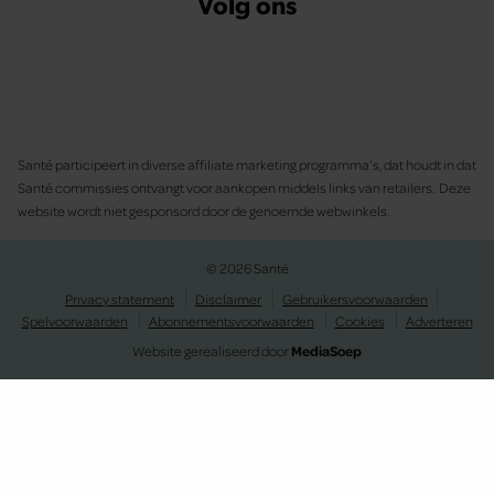
Volg ons
Santé participeert in diverse affiliate marketing programma’s, dat houdt in dat
Santé commissies ontvangt voor aankopen middels links van retailers. Deze
website wordt niet gesponsord door de genoemde webwinkels.
© 2026 Santé
Privacy statement
Disclaimer
Gebruikersvoorwaarden
Spelvoorwaarden
Abonnementsvoorwaarden
Cookies
Adverteren
Website gerealiseerd door
MediaSoep