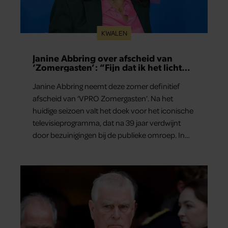
KWALEN
Janine Abbring over afscheid van
‘Zomergasten’: “Fijn dat ik het licht
mag uitdoen”
Janine Abbring neemt deze zomer definitief
afscheid van ‘VPRO Zomergasten’. Na het
huidige seizoen valt het doek voor het iconische
televisieprogramma, dat na 39 jaar verdwijnt
door bezuinigingen bij de publieke omroep. In
een interview met Leeuwarder Courant vertelt
de presentatrice hoe dubbel dat voor haar voelt.
Hoewel ze uitkijkt naar de laatste reeks, vindt ze
het ook verdrietig dat een televisieklassieker
verdwijnt.