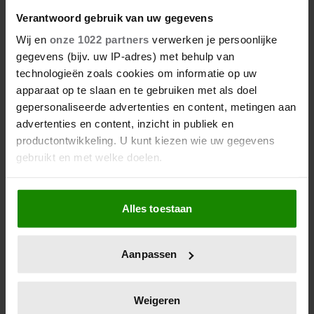
Zó houd je je huis stofvrij
Verantwoord gebruik van uw gegevens
Wij en
onze 1022 partners
verwerken je persoonlijke
gegevens (bijv. uw IP-adres) met behulp van
technologieën zoals cookies om informatie op uw
apparaat op te slaan en te gebruiken met als doel
gepersonaliseerde advertenties en content, metingen aan
advertenties en content, inzicht in publiek en
productontwikkeling. U kunt kiezen wie uw gegevens
gebruikt en met welke doelen.
Als u het toestaat, willen we ook graag:
Deze zomer lekker genieten
Alles toestaan
Informatie verzamelen over uw geografische
van je tuin? Dít moet je nu
locatie, die tot een paar meter nauwkeurig kan zijn
Uw apparaat identificeren door het actief te
doen!
Aanpassen
scannen op specifieke eigenschappen (fingerprinting)
Lees meer over hoe uw persoonlijke gegevens worden
verwerkt en stel uw voorkeuren in het
detailgedeelte
in.
Weigeren
U kunt uw toestemming op elk moment wijzigen of